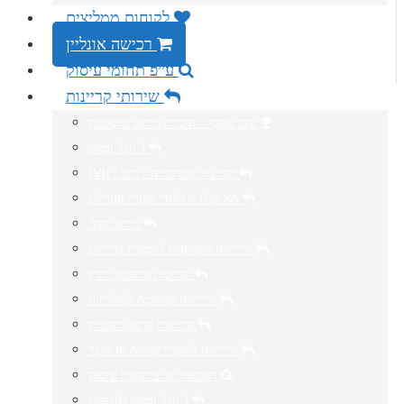
לקוחות ממליצים
רכישה אונליין
ע”פ תחומי עיסוק
שירותי קריינות
נתב עסקי – חיבלת מיתוג מושלמת
ג’ינגל עסקי
IVR / קריינות למרכזייה / נתב
תא קולי – לאחר שעות פעילות
מיתוג קולי
קריינות מקצועית לקמפיין בחירות
קריינות פרסומת רדיו
קריינות פרסומת לטלוויזיה
קריינות סרטון תדמית
קריינות להסבר שירות או מוצר
דוגמאות ע”פ תחומי עיסוק
ג’ינגל עסקי לסניפים