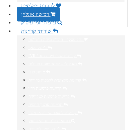
לקוחות ממליצים
רכישה אונליין
ע”פ תחומי עיסוק
שירותי קריינות
נתב עסקי – חיבלת מיתוג מושלמת
ג’ינגל עסקי
IVR / קריינות למרכזייה / נתב
תא קולי – לאחר שעות פעילות
מיתוג קולי
קריינות מקצועית לקמפיין בחירות
קריינות פרסומת רדיו
קריינות פרסומת לטלוויזיה
קריינות סרטון תדמית
קריינות להסבר שירות או מוצר
דוגמאות ע”פ תחומי עיסוק
ג’ינגל עסקי לסניפים