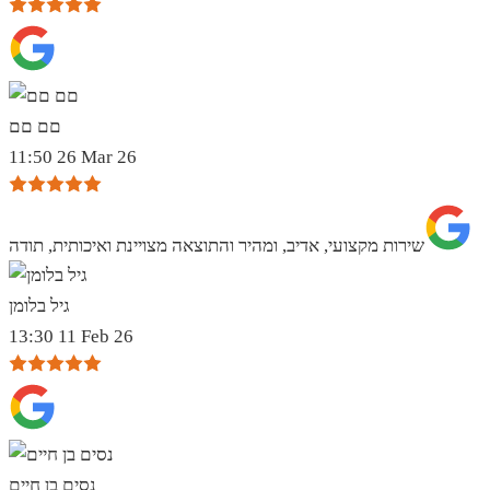
םם םם
11:50 26 Mar 26
שירות מקצועי, אדיב, ומהיר והתוצאה מצויינת ואיכותית, תודה
גיל בלומן
13:30 11 Feb 26
נסים בן חיים