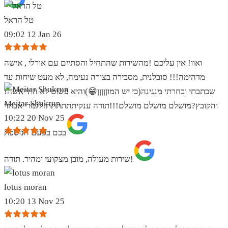
טל הראל
09:02 12 Jan 26
ואוו! אין עליכם !מהשירות שהתחיל והסתיים עם אורלי , אישה
מדהימה!!! סובלנית, מסבירה בצורה נעימה, לא מעט שיחות עד
שכתבתי ובחרתי מנגינה(כי יש המוןןןןן😁)והיא פשוט לא התייאשה!
Meitar Shukrun
והקובץ?מושלם מושלם מושלם!!!תודה ענקיתתתתתת!לגמרי אבחר
10:22 20 Nov 25
בכם בפעם הנוספת
שירות מעולה, מובן מצקועי ומהיר. תודה!
lotus moran
10:20 13 Nov 25