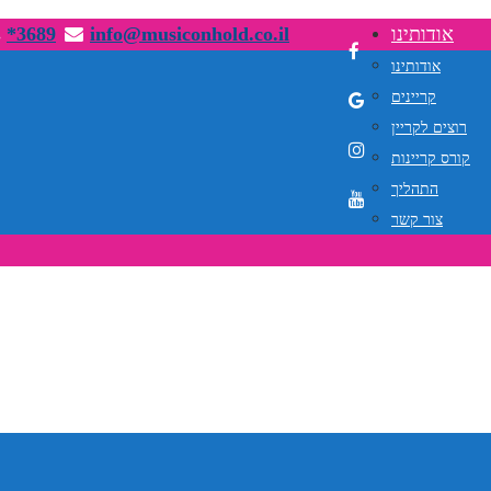
אודותינו
info@musiconhold.co.il
*3689
אודותינו
קריינים
רוצים לקריין
קורס קריינות
התהליך
צור קשר