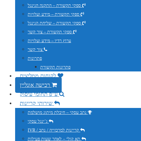
ספקי תקשורת – התקנה הגינגל
ספקי תקשורת – מידע ועלויות
ספקי תקשורת – שליחת הגינגל
ספקי תקשורת – צור קשר
ערוץ רדיו – מידע ועלויות
צור קשר
פתרונות
פתרונות תקשורת
לקוחות ממליצים
רכישה אונליין
ע”פ תחומי עיסוק
שירותי קריינות
נתב עסקי – חיבלת מיתוג מושלמת
ג’ינגל עסקי
IVR / קריינות למרכזייה / נתב
תא קולי – לאחר שעות פעילות