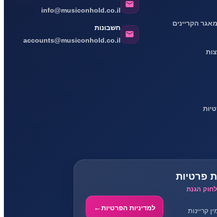
info@musiconhold.co.il
אגר הקריינים
חשבונות
accounts@musiconhold.co.il
צות
טיות
ת פרטיות
קון 13 לחוק הגנת
למדיניות הפרטיות
ין קריינות