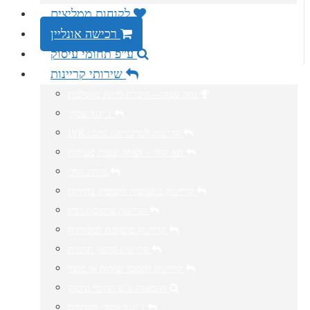
לקוחות ממליצים
רכישה אונליין
ע”פ תחומי עיסוק
שירותי קריינות
נתב עסקי – חיבלת מיתוג מושלמת
ג’ינגל עסקי
IVR / קריינות למרכזייה / נתב
תא קולי – לאחר שעות פעילות
מיתוג קולי
קריינות מקצועית לקמפיין בחירות
קריינות פרסומת רדיו
קריינות פרסומת לטלוויזיה
קריינות סרטון תדמית
קריינות להסבר שירות או מוצר
דוגמאות ע”פ תחומי עיסוק
ג’ינגל עסקי לסניפים