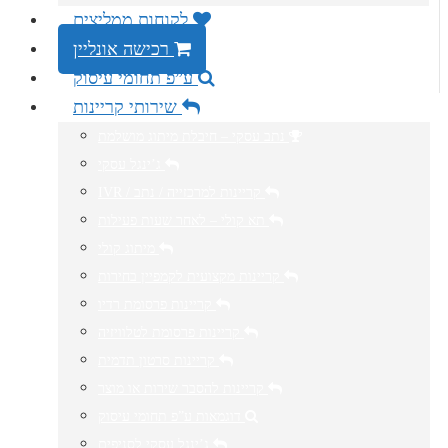
לקוחות ממליצים
רכישה אונליין
ע”פ תחומי עיסוק
שירותי קריינות
נתב עסקי – חיבלת מיתוג מושלמת
ג’ינגל עסקי
IVR / קריינות למרכזייה / נתב
תא קולי – לאחר שעות פעילות
מיתוג קולי
קריינות מקצועית לקמפיין בחירות
קריינות פרסומת רדיו
קריינות פרסומת לטלוויזיה
קריינות סרטון תדמית
קריינות להסבר שירות או מוצר
דוגמאות ע”פ תחומי עיסוק
ג’ינגל עסקי לסניפים