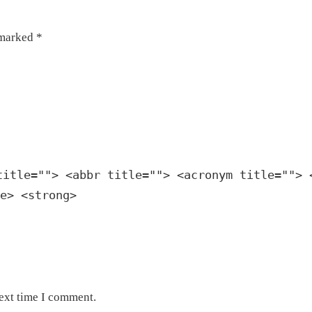
 marked *
title=""> <abbr title=""> <acronym title=""> 
e> <strong>
next time I comment.