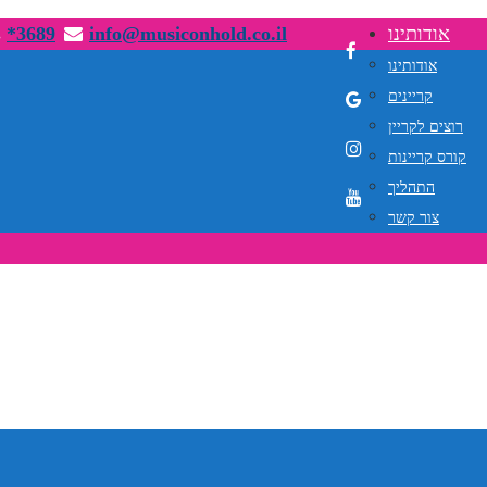
אודותינו
info@musiconhold.co.il
*3689
אודותינו
קריינים
רוצים לקריין
קורס קריינות
התהליך
צור קשר