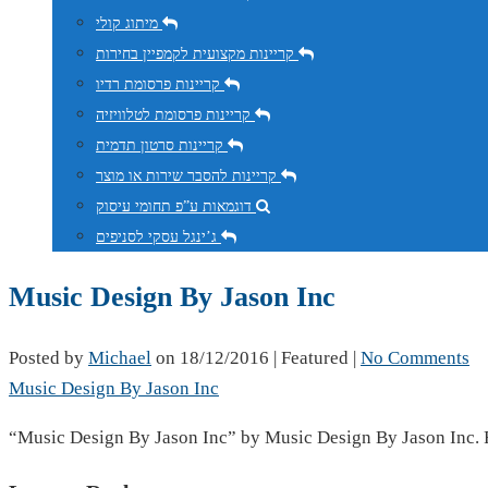
מיתוג קולי
קריינות מקצועית לקמפיין בחירות
קריינות פרסומת רדיו
קריינות פרסומת לטלוויזיה
קריינות סרטון תדמית
קריינות להסבר שירות או מוצר
דוגמאות ע”פ תחומי עיסוק
ג’ינגל עסקי לסניפים
Music Design By Jason Inc
Posted by
Michael
on
18/12/2016
| Featured
|
No Comments
Music Design By Jason Inc
“Music Design By Jason Inc” by Music Design By Jason Inc. 