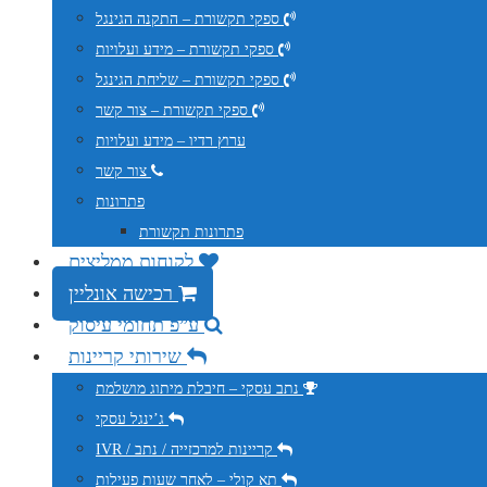
ספקי תקשורת – התקנה הגינגל
ספקי תקשורת – מידע ועלויות
ספקי תקשורת – שליחת הגינגל
ספקי תקשורת – צור קשר
ערוץ רדיו – מידע ועלויות
צור קשר
פתרונות
פתרונות תקשורת
לקוחות ממליצים
רכישה אונליין
ע”פ תחומי עיסוק
שירותי קריינות
נתב עסקי – חיבלת מיתוג מושלמת
ג’ינגל עסקי
IVR / קריינות למרכזייה / נתב
תא קולי – לאחר שעות פעילות