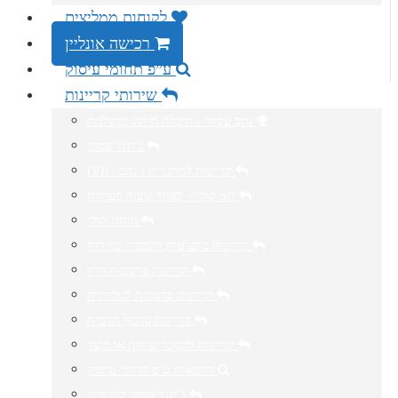
לקוחות ממליצים
רכישה אונליין
ע”פ תחומי עיסוק
שירותי קריינות
נתב עסקי – חיבלת מיתוג מושלמת
ג’ינגל עסקי
IVR / קריינות למרכזייה / נתב
תא קולי – לאחר שעות פעילות
מיתוג קולי
קריינות מקצועית לקמפיין בחירות
קריינות פרסומת רדיו
קריינות פרסומת לטלוויזיה
קריינות סרטון תדמית
קריינות להסבר שירות או מוצר
דוגמאות ע”פ תחומי עיסוק
ג’ינגל עסקי לסניפים