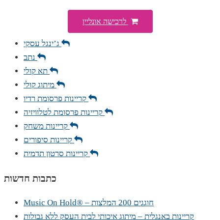
לרכישה אונליין
ג’ינגל עסקי
נתב
תא קולי
מיתוג קולי
קריינות פרסומת רדיו
קריינות פרסומת לטלוויזיה
קריינות משחק
קריינות סיפורים
קריינות סרטון תדמית
כתבות חדשות
Music On Hold® – חוגגים 200 המלצות
קריינות באנגלית – מיתוג איכותי לבית העסק ללא גבולות