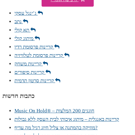
ג’ינגל עסקי
נתב
תא קולי
מיתוג קולי
קריינות פרסומת רדיו
קריינות פרסומת לטלוויזיה
קריינות משחק
קריינות סיפורים
קריינות סרטון תדמית
כתבות חדשות
Music On Hold® – חוגגים 200 המלצות
קריינות באנגלית – מיתוג איכותי לבית העסק ללא גבולות
מוזיקה בהמתנה או צליל חיוג רגיל מה עדיף?