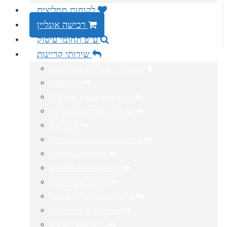
לקוחות ממליצים
רכישה אונליין
ע”פ תחומי עיסוק
שירותי קריינות
נתב עסקי – חיבלת מיתוג מושלמת
ג’ינגל עסקי
IVR / קריינות למרכזייה / נתב
תא קולי – לאחר שעות פעילות
מיתוג קולי
קריינות מקצועית לקמפיין בחירות
קריינות פרסומת רדיו
קריינות פרסומת לטלוויזיה
קריינות סרטון תדמית
קריינות להסבר שירות או מוצר
דוגמאות ע”פ תחומי עיסוק
ג’ינגל עסקי לסניפים