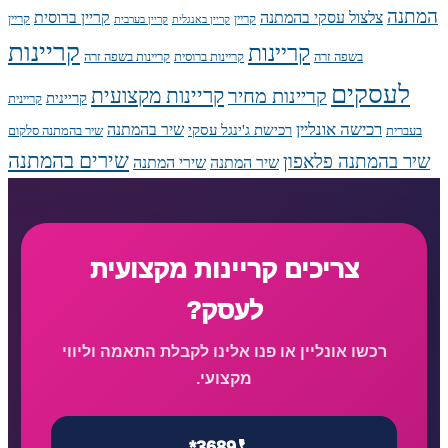
המתנה
צלצול עסקי בהמתנה
קריין ברוסית
קריין
קריין
קריין באנגלית
קריין בערבית
קריינות
קריינות
בשפה זרה
קריינות ברוסית
קריינות בשפה זרה
לעסקים
קריינות מקצועית
קריינות מחיר
קריינית
קריינית
רכישה אונליין
שיר בהמתנה
רכישת ג'ינגל עסקי
בעברית
שיר בהמתנה סלקום
שירים בהמתנה
שיר בהמתנה פלאפון
שיר המתנה
שירי המתנה
צריכים קריינות מקצועית
לעסק?
רכשו אונליין או פנו אלינו לקבלת התאמה וליווי
מקצועי.
*3689