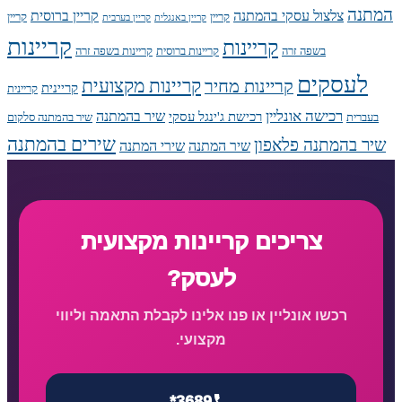
המתנה
צלצול עסקי בהמתנה
קריין ברוסית
קריין
קריין
קריין באנגלית
קריין בערבית
קריינות
קריינות
בשפה זרה
קריינות ברוסית
קריינות בשפה זרה
לעסקים
קריינות מקצועית
קריינות מחיר
קריינית
קריינית
רכישה אונליין
שיר בהמתנה
רכישת ג'ינגל עסקי
בעברית
שיר בהמתנה סלקום
שירים בהמתנה
שיר בהמתנה פלאפון
שיר המתנה
שירי המתנה
צריכים קריינות מקצועית
לעסק?
רכשו אונליין או פנו אלינו לקבלת התאמה וליווי
מקצועי.
*3689