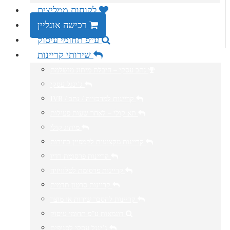
לקוחות ממליצים
רכישה אונליין
ע”פ תחומי עיסוק
שירותי קריינות
נתב עסקי – חיבלת מיתוג מושלמת
ג’ינגל עסקי
IVR / קריינות למרכזייה / נתב
תא קולי – לאחר שעות פעילות
מיתוג קולי
קריינות מקצועית לקמפיין בחירות
קריינות פרסומת רדיו
קריינות פרסומת לטלוויזיה
קריינות סרטון תדמית
קריינות להסבר שירות או מוצר
דוגמאות ע”פ תחומי עיסוק
ג’ינגל עסקי לסניפים