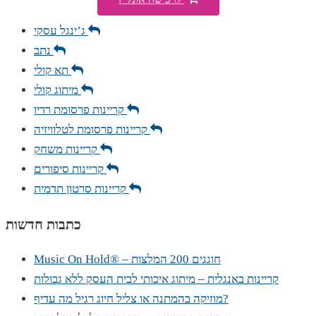
ג’ינגל עסקי
נתב
תא קולי
מיתוג קולי
קריינות פרסומת רדיו
קריינות פרסומת לטלוויזיה
קריינות משחק
קריינות סיפורים
קריינות סרטון תדמית
כתבות חדשות
Music On Hold® – חוגגים 200 המלצות
קריינות באנגלית – מיתוג איכותי לבית העסק ללא גבולות
מוזיקה בהמתנה או צליל חיוג רגיל מה עדיף?