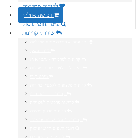
לקוחות ממליצים
רכישה אונליין
ע”פ תחומי עיסוק
שירותי קריינות
נתב עסקי – חיבלת מיתוג מושלמת
ג’ינגל עסקי
IVR / קריינות למרכזייה / נתב
תא קולי – לאחר שעות פעילות
מיתוג קולי
קריינות מקצועית לקמפיין בחירות
קריינות פרסומת רדיו
קריינות פרסומת לטלוויזיה
קריינות סרטון תדמית
קריינות להסבר שירות או מוצר
דוגמאות ע”פ תחומי עיסוק
ג’ינגל עסקי לסניפים