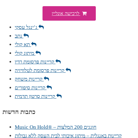
לרכישה אונליין
ג’ינגל עסקי
נתב
תא קולי
מיתוג קולי
קריינות פרסומת רדיו
קריינות פרסומת לטלוויזיה
קריינות משחק
קריינות סיפורים
קריינות סרטון תדמית
כתבות חדשות
Music On Hold® – חוגגים 200 המלצות
קריינות באנגלית – מיתוג איכותי לבית העסק ללא גבולות