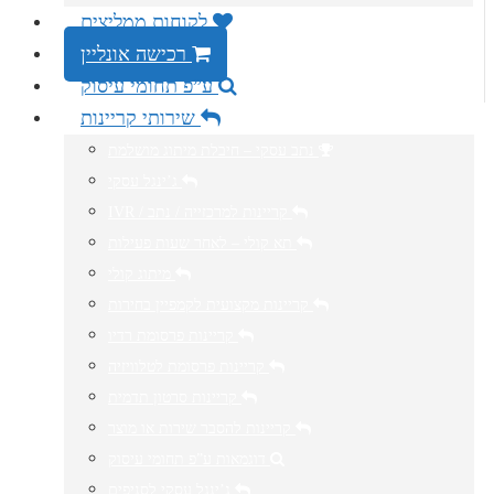
לקוחות ממליצים
רכישה אונליין
ע”פ תחומי עיסוק
שירותי קריינות
נתב עסקי – חיבלת מיתוג מושלמת
ג’ינגל עסקי
IVR / קריינות למרכזייה / נתב
תא קולי – לאחר שעות פעילות
מיתוג קולי
קריינות מקצועית לקמפיין בחירות
קריינות פרסומת רדיו
קריינות פרסומת לטלוויזיה
קריינות סרטון תדמית
קריינות להסבר שירות או מוצר
דוגמאות ע”פ תחומי עיסוק
ג’ינגל עסקי לסניפים