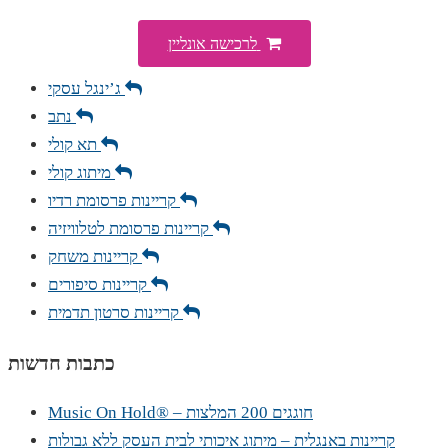
לרכישה אונליין
ג’ינגל עסקי
נתב
תא קולי
מיתוג קולי
קריינות פרסומת רדיו
קריינות פרסומת לטלוויזיה
קריינות משחק
קריינות סיפורים
קריינות סרטון תדמית
כתבות חדשות
Music On Hold® – חוגגים 200 המלצות
קריינות באנגלית – מיתוג איכותי לבית העסק ללא גבולות