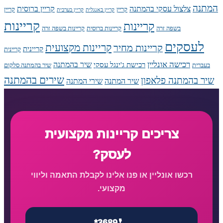
המתנה
צלצול עסקי בהמתנה
קריין ברוסית
קריין
קריין
קריין באנגלית
קריין בערבית
קריינות
קריינות
בשפה זרה
קריינות ברוסית
קריינות בשפה זרה
לעסקים
קריינות מקצועית
קריינות מחיר
קריינית
קריינית
רכישה אונליין
שיר בהמתנה
רכישת ג'ינגל עסקי
בעברית
שיר בהמתנה סלקום
שירים בהמתנה
שיר בהמתנה פלאפון
שיר המתנה
שירי המתנה
צריכים קריינות מקצועית
לעסק?
רכשו אונליין או פנו אלינו לקבלת התאמה וליווי
מקצועי.
*3689