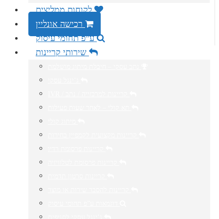
לקוחות ממליצים
רכישה אונליין
ע”פ תחומי עיסוק
שירותי קריינות
נתב עסקי – חיבלת מיתוג מושלמת
ג’ינגל עסקי
IVR / קריינות למרכזייה / נתב
תא קולי – לאחר שעות פעילות
מיתוג קולי
קריינות מקצועית לקמפיין בחירות
קריינות פרסומת רדיו
קריינות פרסומת לטלוויזיה
קריינות סרטון תדמית
קריינות להסבר שירות או מוצר
דוגמאות ע”פ תחומי עיסוק
ג’ינגל עסקי לסניפים