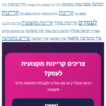
המתנה
צלצול עסקי בהמתנה
קריין ברוסית
קריין
קריין
קריין באנגלית
קריין בערבית
קריינות
קריינות
בשפה זרה
קריינות ברוסית
קריינות בשפה זרה
לעסקים
קריינות מקצועית
קריינות מחיר
קריינית
קריינית
רכישה אונליין
שיר בהמתנה
רכישת ג'ינגל עסקי
בעברית
שיר בהמתנה סלקום
שירים בהמתנה
שיר בהמתנה פלאפון
שיר המתנה
שירי המתנה
צריכים קריינות מקצועית
לעסק?
רכשו אונליין או פנו אלינו לקבלת התאמה וליווי
מקצועי.
*3689