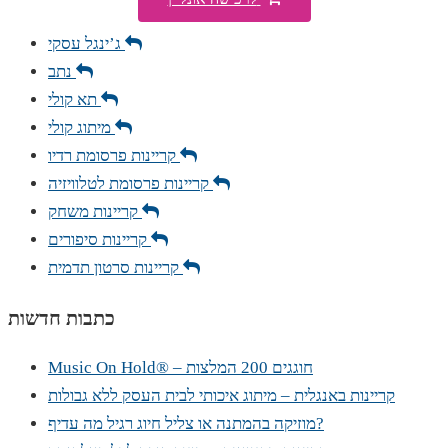
ג’ינגל עסקי
נתב
תא קולי
מיתוג קולי
קריינות פרסומת רדיו
קריינות פרסומת לטלוויזיה
קריינות משחק
קריינות סיפורים
קריינות סרטון תדמית
כתבות חדשות
Music On Hold® – חוגגים 200 המלצות
קריינות באנגלית – מיתוג איכותי לבית העסק ללא גבולות
מוזיקה בהמתנה או צליל חיוג רגיל מה עדיף?