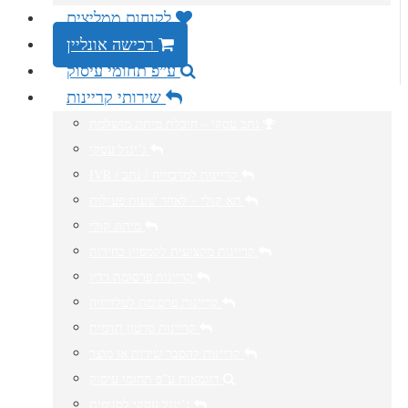
לקוחות ממליצים
רכישה אונליין
ע”פ תחומי עיסוק
שירותי קריינות
נתב עסקי – חיבלת מיתוג מושלמת
ג’ינגל עסקי
IVR / קריינות למרכזייה / נתב
תא קולי – לאחר שעות פעילות
מיתוג קולי
קריינות מקצועית לקמפיין בחירות
קריינות פרסומת רדיו
קריינות פרסומת לטלוויזיה
קריינות סרטון תדמית
קריינות להסבר שירות או מוצר
דוגמאות ע”פ תחומי עיסוק
ג’ינגל עסקי לסניפים