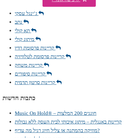
ג’ינגל עסקי
נתב
תא קולי
מיתוג קולי
קריינות פרסומת רדיו
קריינות פרסומת לטלוויזיה
קריינות משחק
קריינות סיפורים
קריינות סרטון תדמית
כתבות חדשות
Music On Hold® – חוגגים 200 המלצות
קריינות באנגלית – מיתוג איכותי לבית העסק ללא גבולות
מוזיקה בהמתנה או צליל חיוג רגיל מה עדיף?