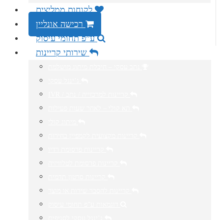
לקוחות ממליצים
רכישה אונליין
ע”פ תחומי עיסוק
שירותי קריינות
נתב עסקי – חיבלת מיתוג מושלמת
ג’ינגל עסקי
IVR / קריינות למרכזייה / נתב
תא קולי – לאחר שעות פעילות
מיתוג קולי
קריינות מקצועית לקמפיין בחירות
קריינות פרסומת רדיו
קריינות פרסומת לטלוויזיה
קריינות סרטון תדמית
קריינות להסבר שירות או מוצר
דוגמאות ע”פ תחומי עיסוק
ג’ינגל עסקי לסניפים