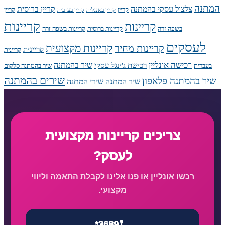
המתנה
צלצול עסקי בהמתנה
קריין ברוסית
קריין
קריין
קריין באנגלית
קריין בערבית
קריינות
קריינות
בשפה זרה
קריינות ברוסית
קריינות בשפה זרה
לעסקים
קריינות מקצועית
קריינות מחיר
קריינית
קריינית
רכישה אונליין
שיר בהמתנה
רכישת ג'ינגל עסקי
בעברית
שיר בהמתנה סלקום
שירים בהמתנה
שיר בהמתנה פלאפון
שיר המתנה
שירי המתנה
צריכים קריינות מקצועית
לעסק?
רכשו אונליין או פנו אלינו לקבלת התאמה וליווי
מקצועי.
*3689