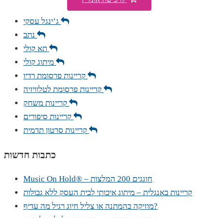
ג’ינגל עסקי
נתב
תא קולי
מיתוג קולי
קריינות פרסומת רדיו
קריינות פרסומת לטלוויזיה
קריינות משחק
קריינות סיפורים
קריינות סרטון תדמית
כתבות חדשות
Music On Hold® – חוגגים 200 המלצות
קריינות באנגלית – מיתוג איכותי לבית העסק ללא גבולות
מוזיקה בהמתנה או צליל חיוג רגיל מה עדיף?