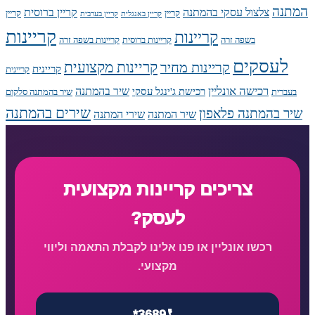
המתנה
צלצול עסקי בהמתנה
קריין ברוסית
קריין
קריין
קריין באנגלית
קריין בערבית
קריינות
קריינות
בשפה זרה
קריינות ברוסית
קריינות בשפה זרה
לעסקים
קריינות מקצועית
קריינות מחיר
קריינית
קריינית
רכישה אונליין
שיר בהמתנה
רכישת ג'ינגל עסקי
בעברית
שיר בהמתנה סלקום
שירים בהמתנה
שיר בהמתנה פלאפון
שיר המתנה
שירי המתנה
צריכים קריינות מקצועית
לעסק?
רכשו אונליין או פנו אלינו לקבלת התאמה וליווי
מקצועי.
*3689