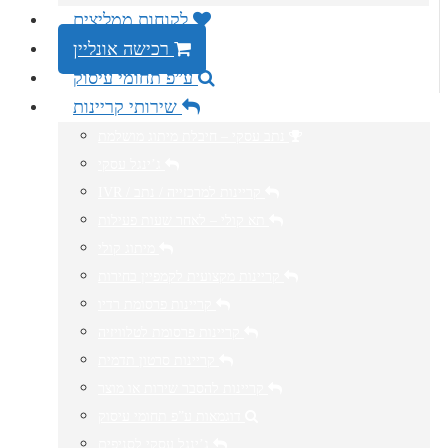
לקוחות ממליצים
רכישה אונליין
ע”פ תחומי עיסוק
שירותי קריינות
נתב עסקי – חיבלת מיתוג מושלמת
ג’ינגל עסקי
IVR / קריינות למרכזייה / נתב
תא קולי – לאחר שעות פעילות
מיתוג קולי
קריינות מקצועית לקמפיין בחירות
קריינות פרסומת רדיו
קריינות פרסומת לטלוויזיה
קריינות סרטון תדמית
קריינות להסבר שירות או מוצר
דוגמאות ע”פ תחומי עיסוק
ג’ינגל עסקי לסניפים