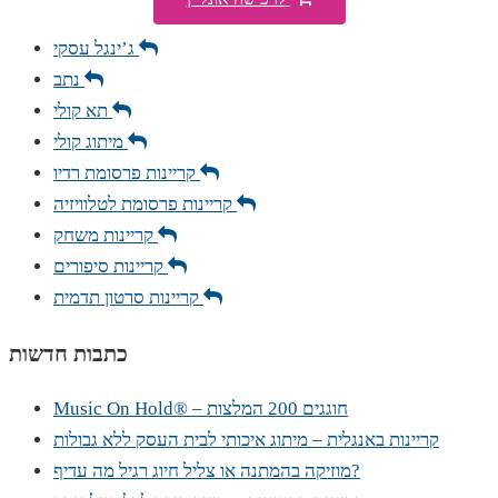
ג’ינגל עסקי
נתב
תא קולי
מיתוג קולי
קריינות פרסומת רדיו
קריינות פרסומת לטלוויזיה
קריינות משחק
קריינות סיפורים
קריינות סרטון תדמית
כתבות חדשות
Music On Hold® – חוגגים 200 המלצות
קריינות באנגלית – מיתוג איכותי לבית העסק ללא גבולות
מוזיקה בהמתנה או צליל חיוג רגיל מה עדיף?