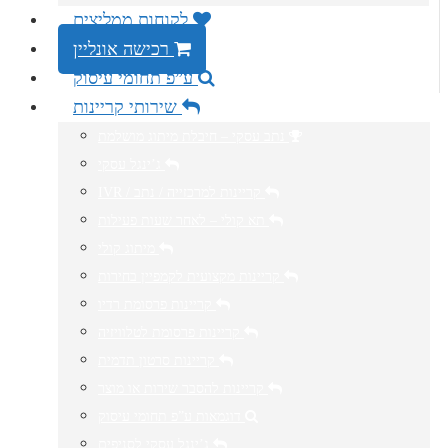
לקוחות ממליצים
רכישה אונליין
ע”פ תחומי עיסוק
שירותי קריינות
נתב עסקי – חיבלת מיתוג מושלמת
ג’ינגל עסקי
IVR / קריינות למרכזייה / נתב
תא קולי – לאחר שעות פעילות
מיתוג קולי
קריינות מקצועית לקמפיין בחירות
קריינות פרסומת רדיו
קריינות פרסומת לטלוויזיה
קריינות סרטון תדמית
קריינות להסבר שירות או מוצר
דוגמאות ע”פ תחומי עיסוק
ג’ינגל עסקי לסניפים