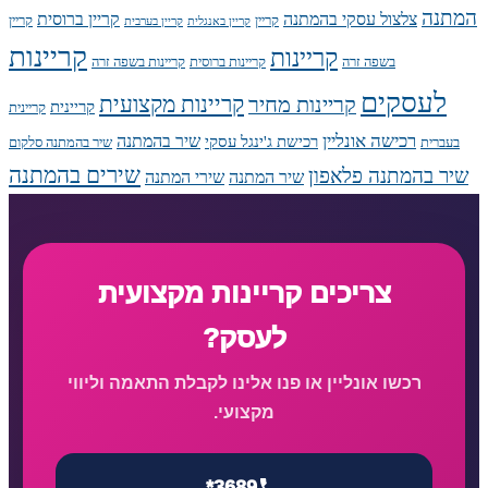
המתנה
צלצול עסקי בהמתנה
קריין ברוסית
קריין
קריין
קריין באנגלית
קריין בערבית
קריינות
קריינות
בשפה זרה
קריינות ברוסית
קריינות בשפה זרה
לעסקים
קריינות מקצועית
קריינות מחיר
קריינית
קריינית
רכישה אונליין
שיר בהמתנה
רכישת ג'ינגל עסקי
בעברית
שיר בהמתנה סלקום
שירים בהמתנה
שיר בהמתנה פלאפון
שיר המתנה
שירי המתנה
צריכים קריינות מקצועית
לעסק?
רכשו אונליין או פנו אלינו לקבלת התאמה וליווי
מקצועי.
*3689