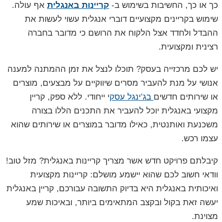
כך או כך, החשיבות בשימוש ב-
קריינות באנגלית
אף עולה.
שימוש בקריינים מקצועיים דוברי אנגלית עשוי לעשות את
ההבדל ולחדד אצל הלקוח את הרושם כי מדובר בחברה
רצינית ומקצועית.
יש לכם מרכזייה בעסק? תוכלו לנצל את זמן ההמתנה למענה
אנושי על מנת להעביר מסרים שיווקיים על מבצעים, מוצרים
או שירותים חדשים
בג’ינגל עסק
י ייחודי. ללא ספק, קריין
מקצועי באנגלית יוכל להעביר את התכנים הללו בצורה
משכנעת ואותנטית, כאילו מדובר במוצרים או שירותים שהוא
עצמו רכש.
קיבלתם פרויקט חדש אשר מצריך קריינות באנגלית? מזל טוב!
וודאי חשוב לכם שהוא יישמע מושלם: קריינות מקצועית
ואיכותית באנגלית היא בדיוק התשובה עבורכם, קריין באנגלית
יעשה זאת בקול ובקצב המתאימים ביותר, ובאיכות שמע
מצוינת.