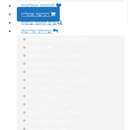
לקוחות ממליצים
רכישה אונליין
ע”פ תחומי עיסוק
שירותי קריינות
נתב עסקי – חיבלת מיתוג מושלמת
ג’ינגל עסקי
IVR / קריינות למרכזייה / נתב
תא קולי – לאחר שעות פעילות
מיתוג קולי
קריינות מקצועית לקמפיין בחירות
קריינות פרסומת רדיו
קריינות פרסומת לטלוויזיה
קריינות סרטון תדמית
קריינות להסבר שירות או מוצר
דוגמאות ע”פ תחומי עיסוק
ג’ינגל עסקי לסניפים