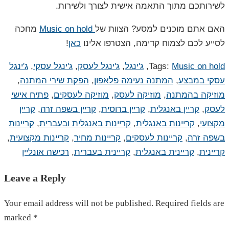
לשירותכם מתוך התאמה אישית לצורך ולשירות.
האם אתם מוכנים למסע? הצוות של
Music on hold
מחכה
לסייע לכם לצמוח קדימה, הצטרפו אלינו
כאן
!
Music on hold
Tags:
,
ג'ינגל
,
ג'ינגל לעסק
,
ג'ינגל עסקי
,
ג'ינגל
עסקי במבצע
,
המתנה נעימה פלאפון
,
הפקת שירי המתנה
,
מוזיקה בהמתנה
,
מוזיקה לעסק
,
מוזיקה לעסקים
,
פתיח אישי
לעסק
,
קריין באנגלית
,
קריין ברוסית
,
קריין בשפה זרה
,
קריין
מקצועי
,
קריינות באנגלית
,
קריינות באנגלית ובעברית
,
קריינות
בשפה זרה
,
קריינות לעסקים
,
קריינות מחיר
,
קריינות מקצועית
,
קריינית
,
קריינית באנגלית
,
קריינית בעברית
,
רכישה אונליין
Leave a Reply
Your email address will not be published. Required fields are
marked *