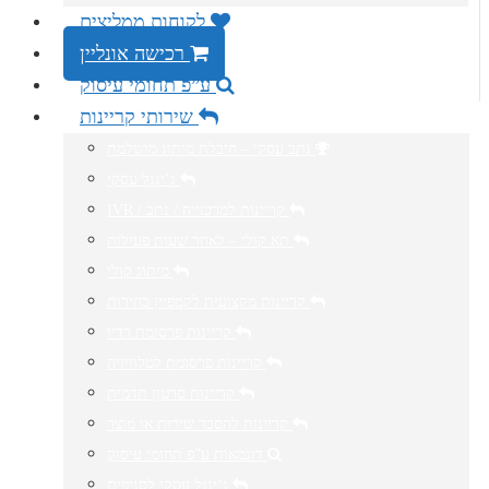
לקוחות ממליצים
רכישה אונליין
ע”פ תחומי עיסוק
שירותי קריינות
נתב עסקי – חיבלת מיתוג מושלמת
ג’ינגל עסקי
IVR / קריינות למרכזייה / נתב
תא קולי – לאחר שעות פעילות
מיתוג קולי
קריינות מקצועית לקמפיין בחירות
קריינות פרסומת רדיו
קריינות פרסומת לטלוויזיה
קריינות סרטון תדמית
קריינות להסבר שירות או מוצר
דוגמאות ע”פ תחומי עיסוק
ג’ינגל עסקי לסניפים