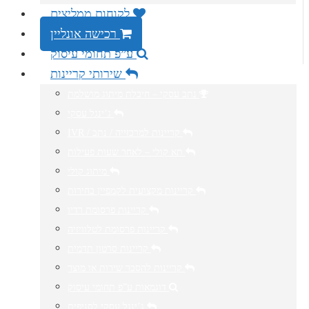
לקוחות ממליצים
רכישה אונליין
ע”פ תחומי עיסוק
שירותי קריינות
נתב עסקי – חיבלת מיתוג מושלמת
ג’ינגל עסקי
IVR / קריינות למרכזייה / נתב
תא קולי – לאחר שעות פעילות
מיתוג קולי
קריינות מקצועית לקמפיין בחירות
קריינות פרסומת רדיו
קריינות פרסומת לטלוויזיה
קריינות סרטון תדמית
קריינות להסבר שירות או מוצר
דוגמאות ע”פ תחומי עיסוק
ג’ינגל עסקי לסניפים