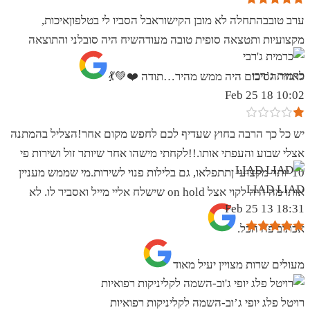
ערב טובבהתחלה לא מובן הקישוראבל הסביו לי בטלפוןאיכות,
מקצועיות ותטצאה סופית טובה מעודהשיח היה סובלני והתוצאה
כרמית ג’רבי
לאחר הסיכום היה ממש מהיר…תודה ❤️💚💃
10:02 18 Feb 25
יש כל כך הרבה בחוץ שעדיף לכם לחפש מקום אחר!הצליל בהמתנה
אצלי שבוע והעפתי אותו.!!לקחתי מישהו אחר שיותר זול ושירות פי
10 יותר מקצועי ןתתפלאו, גם בלילות פנוי לשירות.מי שממש מעניין
LIAD LIAD
אותו מה היה לקוי אצל on hold שישלח אליי מייל ואסביר לו. לא
18:31 13 Feb 25
אכתוב פה הכל.
מעולים שרות מצויין יעיל מאוד
רויטל פלג יופי ג’וב-השמה לקליניקות רפואיות