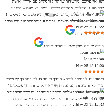
ואוו! אין עליכם !מהשירות שהתחיל והסתיים עם אורלי , אישה
מדהימה!!! סובלנית, מסבירה בצורה נעימה, לא מעט שיחות עד
שכתבתי ובחרתי מנגינה(כי יש המוןןןןן😁)והיא פשוט לא התייאשה!
Meitar Shukrun
והקובץ?מושלם מושלם מושלם!!!תודה ענקיתתתתתת!לגמרי אבחר
10:22 20 Nov 25
בכם בפעם הנוספת
שירות מעולה, מובן מצקועי ומהיר. תודה!
lotus moran
10:20 13 Nov 25
הזמנתי גינגל פתיחה לנייד שלי דרך האתר אונליין התהליך קל פשוט
וברור לאחר ביצוע ההזמנה התקשרו אלי מהשרות ויחד סיכמנו על
הטקסט לגינגל בסיוע שלהם התהליך הןההקל נוח ברור מהיר אדיב
Amir Levanon
והגינגל הופעל ממש למחרת .אני מאוד מרוצה גם מהשרות גם
10:32 12 Nov 25
מהמחיר וגם מהתוצאה תודה רבה לכם אמליץ לכל מי שישאל .