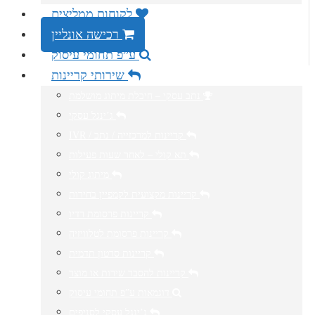
לקוחות ממליצים
רכישה אונליין
ע”פ תחומי עיסוק
שירותי קריינות
נתב עסקי – חיבלת מיתוג מושלמת
ג’ינגל עסקי
IVR / קריינות למרכזייה / נתב
תא קולי – לאחר שעות פעילות
מיתוג קולי
קריינות מקצועית לקמפיין בחירות
קריינות פרסומת רדיו
קריינות פרסומת לטלוויזיה
קריינות סרטון תדמית
קריינות להסבר שירות או מוצר
דוגמאות ע”פ תחומי עיסוק
ג’ינגל עסקי לסניפים