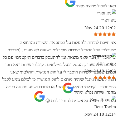
‏דאגו להכול מרוצה מאוד
גיא זוארי
12:02 20 Nov 24
אני חייבת להודות ולהעלות על הכתב את השירות והתוצאה
שקיבלתי.הכל התחיל בשירות שקיבלתי בשעות לא שעות , (מדברת
על 1 בלילה) עד שאני מוצאת זמן להתעסק בדברים ה״קטנים״ עם כל
קארין דרוקר
העומס של השגרה, העסק ובעל במילואים . קיבלתי שירות יוצא דופן
13:02 18 Nov 24
וכמובן שמעבר לשירות הוסבר לי על חוק הנגישות והחלטתי שאני
רוצה לעשות ג׳ינגל שיהיה מותאם לחוק הנגישות כי לכולם מגיע לקבל
התייחסות.. וקיבלתי תוצאה מהממת! אז תבורכו ושפע פרנסה בע״ה.
מהנה, שירות נפלא ומהיר
ואם תרצו משכנתא אשמח להחזיר לכם 😉
Reut Tovim
12:14 18 Nov 24