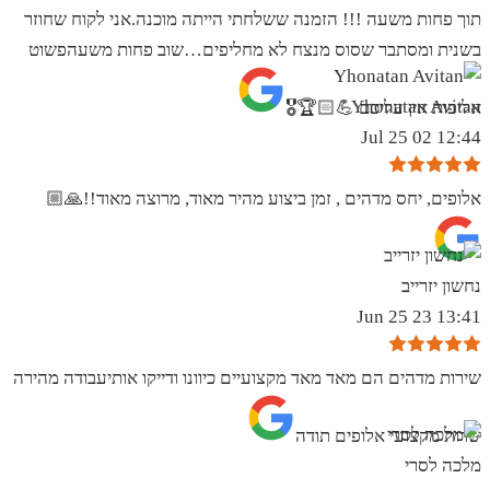
תוך פחות משעה !!! הזמנה ששלחתי הייתה מוכנה.אני לקוח שחוזר
בשנית ומסתבר שסוס מנצח לא מחליפים…שוב פחות משעהפשוט
Yhonatan Avitan
אליפות אין עליכם 💪🏻🏆🎖
12:44 02 Jul 25
אלופים, יחס מדהים , זמן ביצוע מהיר מאוד, מרוצה מאוד!!🙏🏼
נחשון יזרייב
13:41 23 Jun 25
שירות מדהים הם מאד מאד מקצועיים כיוונו ודייקו אותיעבודה מהירה
שרות מקצועי אלופים תודה
מלכה לסרי