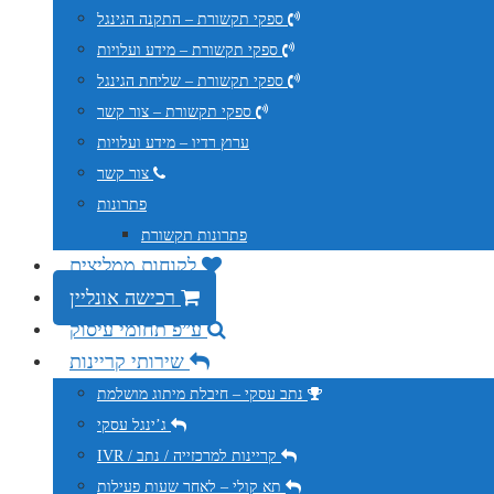
ספקי תקשורת – התקנה הגינגל
ספקי תקשורת – מידע ועלויות
ספקי תקשורת – שליחת הגינגל
ספקי תקשורת – צור קשר
ערוץ רדיו – מידע ועלויות
צור קשר
פתרונות
פתרונות תקשורת
לקוחות ממליצים
רכישה אונליין
ע”פ תחומי עיסוק
שירותי קריינות
נתב עסקי – חיבלת מיתוג מושלמת
ג’ינגל עסקי
IVR / קריינות למרכזייה / נתב
תא קולי – לאחר שעות פעילות