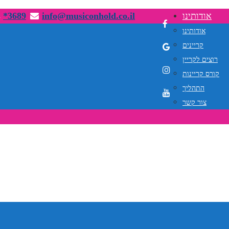
אודותינו
info@musiconhold.co.il
*3689
אודותינו
קריינים
רוצים לקריין
קורס קריינות
התהליך
צור קשר