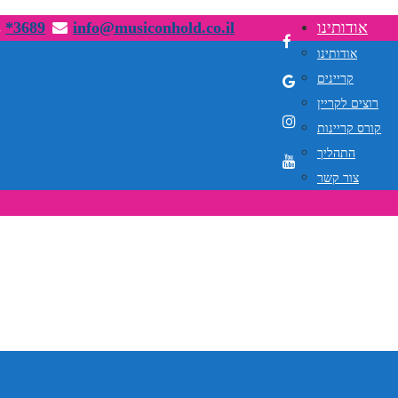
אודותינו
info@musiconhold.co.il
*3689
אודותינו
קריינים
רוצים לקריין
קורס קריינות
התהליך
צור קשר