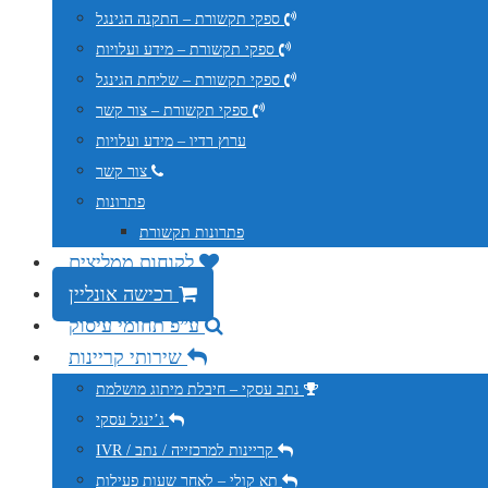
ספקי תקשורת – התקנה הגינגל
ספקי תקשורת – מידע ועלויות
ספקי תקשורת – שליחת הגינגל
ספקי תקשורת – צור קשר
ערוץ רדיו – מידע ועלויות
צור קשר
פתרונות
פתרונות תקשורת
לקוחות ממליצים
רכישה אונליין
ע”פ תחומי עיסוק
שירותי קריינות
נתב עסקי – חיבלת מיתוג מושלמת
ג’ינגל עסקי
IVR / קריינות למרכזייה / נתב
תא קולי – לאחר שעות פעילות