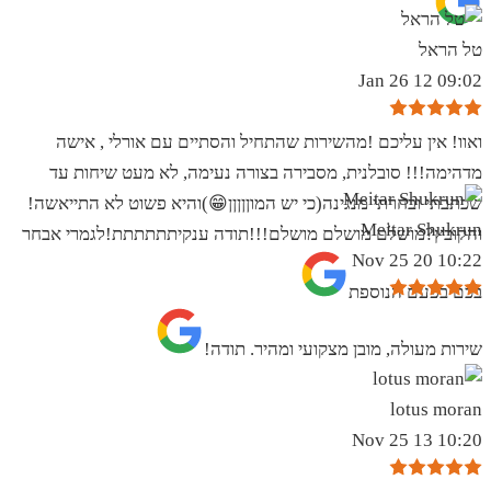
טל הראל
09:02 12 Jan 26
ואוו! אין עליכם !מהשירות שהתחיל והסתיים עם אורלי , אישה
מדהימה!!! סובלנית, מסבירה בצורה נעימה, לא מעט שיחות עד
שכתבתי ובחרתי מנגינה(כי יש המוןןןןן😁)והיא פשוט לא התייאשה!
Meitar Shukrun
והקובץ?מושלם מושלם מושלם!!!תודה ענקיתתתתתת!לגמרי אבחר
10:22 20 Nov 25
בכם בפעם הנוספת
שירות מעולה, מובן מצקועי ומהיר. תודה!
lotus moran
10:20 13 Nov 25