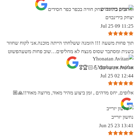
ואדיבים בתודה יצחק חוויה בכפר כפר חסידים
יצחק בירינבוים
11:25 09 Jul 25
תוך פחות משעה !!! הזמנה ששלחתי הייתה מוכנה.אני לקוח שחוזר
בשנית ומסתבר שסוס מנצח לא מחליפים…שוב פחות משעהפשוט
Yhonatan Avitan
אליפות אין עליכם 💪🏻🏆🎖
12:44 02 Jul 25
אלופים, יחס מדהים , זמן ביצוע מהיר מאוד, מרוצה מאוד!!🙏🏼
נחשון יזרייב
13:41 23 Jun 25