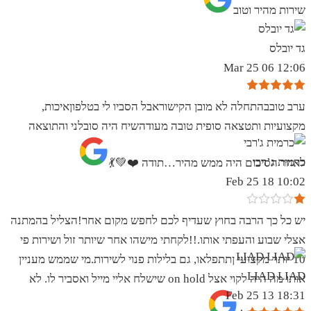
שירות מהיר וטוב
גד יובלס
12:06 06 Mar 25
ערב טובבהתחלה לא מובן הקישוראבל הסביו לי בטלפוןאיכות,
מקצועיות ותטצאה סופית טובה מעודהשיח היה סובלני והתוצאה
כרמית ג’רבי
לאחר הסיכום היה ממש מהיר…תודה ❤️💚💃
10:02 18 Feb 25
יש כל כך הרבה בחוץ שעדיף לכם לחפש מקום אחר!הצליל בהמתנה
אצלי שבוע והעפתי אותו.!!לקחתי מישהו אחר שיותר זול ושירות פי
10 יותר מקצועי ןתתפלאו, גם בלילות פנוי לשירות.מי שממש מעניין
LIAD LIAD
אותו מה היה לקוי אצל on hold שישלח אליי מייל ואסביר לו. לא
18:31 13 Feb 25