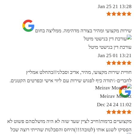
13:28 21 Jan 25
שירות מקצועי ומהיר בצורה מדהימה. ממליצה בחום
עורכת דין בנישטי מיטל
13:21 01 Jan 25
חוויית שירות מקצועי, מהיר, אדיב וסבלני!!בהחלט אמליץ
לחברים✨️תודה כיף לפגוש שירות עם ליווי אישי ובפרטים הקטנים.
Meirav Monitz
11:02 24 Dec 24
מקצועיים ברמות!חייב לציין שעד שזה לא היה מושלםהם פשוט לא
הפסיקו לשגע אותי (לטובה!!!)היחס והסבלנות שהייתי רוצה שכל