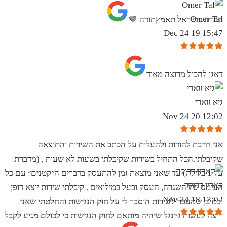
Omer Tal
חברה בישראל תאמץתודה 🤎
15:47 19 Dec 24
‏דאגו להכול מרוצה מאוד
גיא זוארי
12:02 20 Nov 24
אני חייבת להודות ולהעלות על הכתב את השירות והתוצאה
שקיבלתי.הכל התחיל בשירות שקיבלתי בשעות לא שעות , (מדברת
על 1 בלילה) עד שאני מוצאת זמן להתעסק בדברים ה״קטנים״ עם כל
קארין דרוקר
העומס של השגרה, העסק ובעל במילואים . קיבלתי שירות יוצא דופן
13:02 18 Nov 24
וכמובן שמעבר לשירות הוסבר לי על חוק הנגישות והחלטתי שאני
רוצה לעשות ג׳ינגל שיהיה מותאם לחוק הנגישות כי לכולם מגיע לקבל