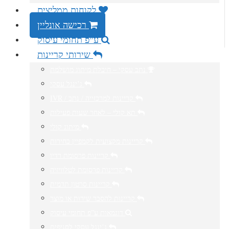
לקוחות ממליצים
רכישה אונליין
ע”פ תחומי עיסוק
שירותי קריינות
נתב עסקי – חיבלת מיתוג מושלמת
ג’ינגל עסקי
IVR / קריינות למרכזייה / נתב
תא קולי – לאחר שעות פעילות
מיתוג קולי
קריינות מקצועית לקמפיין בחירות
קריינות פרסומת רדיו
קריינות פרסומת לטלוויזיה
קריינות סרטון תדמית
קריינות להסבר שירות או מוצר
דוגמאות ע”פ תחומי עיסוק
ג’ינגל עסקי לסניפים