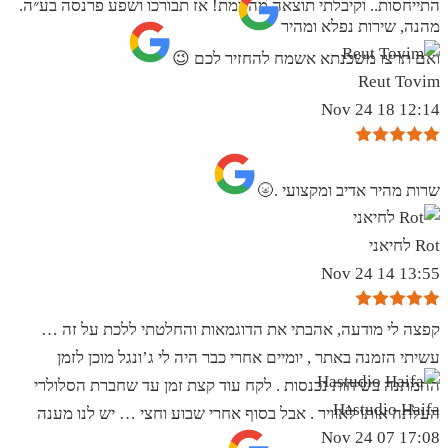
התייחסות.. וקיבלתי תוצאה מהממת! אז תבורכו ושפע פרנסה בע״ה.
מהנה, שירות נפלא ומהיר
ואם תרצו משכנתא אשמח להחזיר לכם 😉
Reut Tovim
12:14 18 Nov 24
שרות מהיר אדיב ומקצועי .🌝
Rot לחיאני
13:55 14 Nov 24
קפצה לי מודעה, אהבתי את הדוגמאות והחלטתי ללכת על זה …
עשיתי הזמנה באתר , יומיים אחרי כבר היה לי ג’ונגל מוכן לזמן
ההמתנה בשיחות נכנסות . לקח עוד קצת זמן עד שחברת הסלולרי
Hastudio Haifa
העלתה אותו לאוויר . אבל בסוף אחרי שבוע וחצי … יש לנו מענה
17:08 07 Nov 24