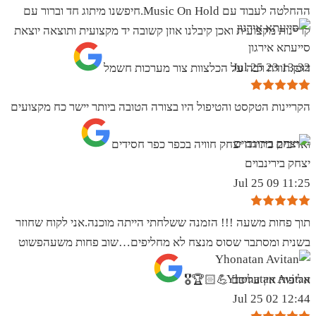
ההחלטה לעבוד עם Music On Hold.חיפשנו מיתוג חד וברור עם
קריינות מקצועית ואכן קיבלנו אוזן קשובה יד מקצועית ותוצאה יוצאת
סייעתא אירגון
13:32 23 Jul 25
דופן.תודה רבה על הכלצוות צור מערכות חשמל
הקריינות הטקסט והטיפול היו בצורה הטובה ביותר יישר כח מקצועים
ואדיבים בתודה יצחק חוויה בכפר כפר חסידים
יצחק בירינבוים
11:25 09 Jul 25
תוך פחות משעה !!! הזמנה ששלחתי הייתה מוכנה.אני לקוח שחוזר
בשנית ומסתבר שסוס מנצח לא מחליפים…שוב פחות משעהפשוט
Yhonatan Avitan
אליפות אין עליכם 💪🏻🏆🎖
12:44 02 Jul 25