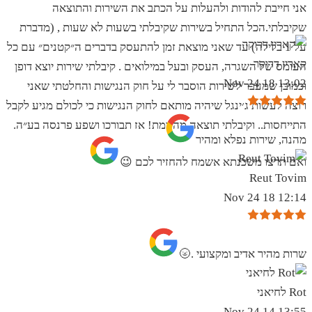
אני חייבת להודות ולהעלות על הכתב את השירות והתוצאה
שקיבלתי.הכל התחיל בשירות שקיבלתי בשעות לא שעות , (מדברת
על 1 בלילה) עד שאני מוצאת זמן להתעסק בדברים ה״קטנים״ עם כל
קארין דרוקר
העומס של השגרה, העסק ובעל במילואים . קיבלתי שירות יוצא דופן
13:02 18 Nov 24
וכמובן שמעבר לשירות הוסבר לי על חוק הנגישות והחלטתי שאני
רוצה לעשות ג׳ינגל שיהיה מותאם לחוק הנגישות כי לכולם מגיע לקבל
התייחסות.. וקיבלתי תוצאה מהממת! אז תבורכו ושפע פרנסה בע״ה.
מהנה, שירות נפלא ומהיר
ואם תרצו משכנתא אשמח להחזיר לכם 😉
Reut Tovim
12:14 18 Nov 24
שרות מהיר אדיב ומקצועי .🌝
Rot לחיאני
13:55 14 Nov 24