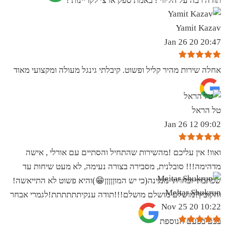
תודה רבה על הליווי ! באמת ספק ארצי לקריינות !
Yamit Kazav
20:47 20 Jan 26
אחלה שירות מהיר קליל ופשוט. קיבלתי גינגל מעולה ומקצועי מאוד
טל הראל
09:02 12 Jan 26
ואוו! אין עליכם !מהשירות שהתחיל והסתיים עם אורלי , אישה
מדהימה!!! סובלנית, מסבירה בצורה נעימה, לא מעט שיחות עד
שכתבתי ובחרתי מנגינה(כי יש המוןןןןן😁)והיא פשוט לא התייאשה!
Meitar Shukrun
והקובץ?מושלם מושלם מושלם!!!תודה ענקיתתתתתת!לגמרי אבחר
10:22 20 Nov 25
בכם בפעם הנוספת