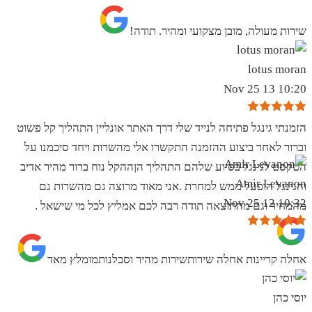
שירות מעולה, מובן מצקועי ומהיר. תודה!
lotus moran
10:20 13 Nov 25
הזמנתי גינגל פתיחה לנייד שלי דרך האתר אונליין התהליך קל פשוט
וברור לאחר ביצוע ההזמנה התקשרו אלי מהשרות ויחד סיכמנו על
הטקסט לגינגל בסיוע שלהם התהליך הןההקל נוח ברור מהיר אדיב
Amir Levanon
והגינגל הופעל ממש למחרת .אני מאוד מרוצה גם מהשרות גם
10:32 12 Nov 25
מהמחיר וגם מהתוצאה תודה רבה לכם אמליץ לכל מי שישאל .
אחלה קריינות אחלה שירותשירות מהיר וסבלנותמומלץ מאד
יוסי כהן