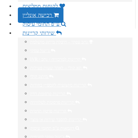
לקוחות ממליצים
רכישה אונליין
ע”פ תחומי עיסוק
שירותי קריינות
נתב עסקי – חיבלת מיתוג מושלמת
ג’ינגל עסקי
IVR / קריינות למרכזייה / נתב
תא קולי – לאחר שעות פעילות
מיתוג קולי
קריינות מקצועית לקמפיין בחירות
קריינות פרסומת רדיו
קריינות פרסומת לטלוויזיה
קריינות סרטון תדמית
קריינות להסבר שירות או מוצר
דוגמאות ע”פ תחומי עיסוק
ג’ינגל עסקי לסניפים