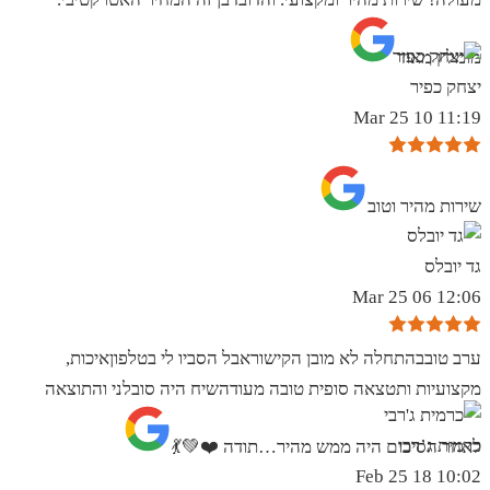
מומלץ מאוד
יצחק כפיר
11:19 10 Mar 25
שירות מהיר וטוב
גד יובלס
12:06 06 Mar 25
ערב טובבהתחלה לא מובן הקישוראבל הסביו לי בטלפוןאיכות,
מקצועיות ותטצאה סופית טובה מעודהשיח היה סובלני והתוצאה
כרמית ג’רבי
לאחר הסיכום היה ממש מהיר…תודה ❤️💚💃
10:02 18 Feb 25