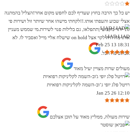
יש כל כך הרבה בחוץ שעדיף לכם לחפש מקום אחר!הצליל בהמתנה
אצלי שבוע והעפתי אותו.!!לקחתי מישהו אחר שיותר זול ושירות פי
10 יותר מקצועי ןתתפלאו, גם בלילות פנוי לשירות.מי שממש מעניין
LIAD LIAD
אותו מה היה לקוי אצל on hold שישלח אליי מייל ואסביר לו. לא
18:31 13 Feb 25
אכתוב פה הכל.
מעולים שרות מצויין יעיל מאוד
רויטל פלג יופי ג’וב-השמה לקליניקות רפואיות
12:10 26 Jan 25
שירות מעולה, ממליץ מאוד על תוכן אצלכם