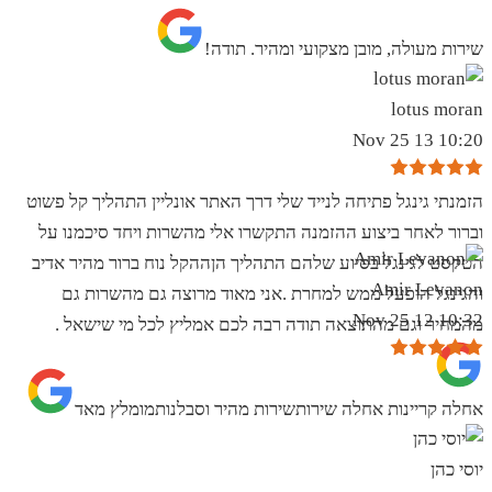
שירות מעולה, מובן מצקועי ומהיר. תודה!
lotus moran
10:20 13 Nov 25
הזמנתי גינגל פתיחה לנייד שלי דרך האתר אונליין התהליך קל פשוט
וברור לאחר ביצוע ההזמנה התקשרו אלי מהשרות ויחד סיכמנו על
הטקסט לגינגל בסיוע שלהם התהליך הןההקל נוח ברור מהיר אדיב
Amir Levanon
והגינגל הופעל ממש למחרת .אני מאוד מרוצה גם מהשרות גם
10:32 12 Nov 25
מהמחיר וגם מהתוצאה תודה רבה לכם אמליץ לכל מי שישאל .
אחלה קריינות אחלה שירותשירות מהיר וסבלנותמומלץ מאד
יוסי כהן