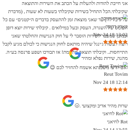
אני חייבת להודות ולהעלות על הכתב את השירות והתוצאה
שקיבלתי.הכל התחיל בשירות שקיבלתי בשעות לא שעות , (מדברת
על 1 בלילה) עד שאני מוצאת זמן להתעסק בדברים ה״קטנים״ עם כל
קארין דרוקר
העומס של השגרה, העסק ובעל במילואים . קיבלתי שירות יוצא דופן
13:02 18 Nov 24
וכמובן שמעבר לשירות הוסבר לי על חוק הנגישות והחלטתי שאני
רוצה לעשות ג׳ינגל שיהיה מותאם לחוק הנגישות כי לכולם מגיע לקבל
התייחסות.. וקיבלתי תוצאה מהממת! אז תבורכו ושפע פרנסה בע״ה.
מהנה, שירות נפלא ומהיר
ואם תרצו משכנתא אשמח להחזיר לכם 😉
Reut Tovim
12:14 18 Nov 24
שרות מהיר אדיב ומקצועי .🌝
Rot לחיאני
13:55 14 Nov 24