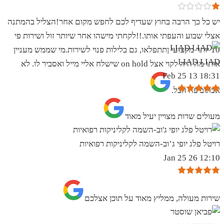
יש כל כך הרבה בחוץ שעדיף לכם לחפש מקום אחר!הצליל בהמתנה
אצלי שבוע והעפתי אותו.!!לקחתי מישהו אחר שיותר זול ושירות פי
10 יותר מקצועי ןתתפלאו, גם בלילות פנוי לשירות.מי שממש מעניין
LIAD LIAD
אותו מה היה לקוי אצל on hold שישלח אליי מייל ואסביר לו. לא
18:31 13 Feb 25
אכתוב פה הכל.
מעולים שרות מצויין יעיל מאוד
רויטל פלג יופי ג’וב-השמה לקליניקות רפואיות
12:10 26 Jan 25
שירות מעולה, ממליץ מאוד על תוכן אצלכם