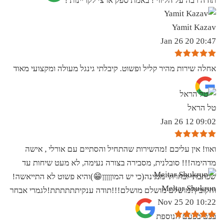
תודה רבה על הליווי ! באמת ספק ארצי לקריינות !
Yamit Kazav
20:47 20 Jan 26
אחלה שירות מהיר קליל ופשוט. קיבלתי גינגל מעולה ומקצועי מאוד
טל הראל
09:02 12 Jan 26
ואוו! אין עליכם !מהשירות שהתחיל והסתיים עם אורלי , אישה
מדהימה!!! סובלנית, מסבירה בצורה נעימה, לא מעט שיחות עד
שכתבתי ובחרתי מנגינה(כי יש המוןןןןן😁)והיא פשוט לא התייאשה!
Meitar Shukrun
והקובץ?מושלם מושלם מושלם!!!תודה ענקיתתתתתת!לגמרי אבחר
10:22 20 Nov 25
בכם בפעם הנוספת