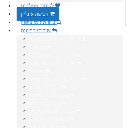
לקוחות ממליצים
רכישה אונליין
ע”פ תחומי עיסוק
שירותי קריינות
נתב עסקי – חיבלת מיתוג מושלמת
ג’ינגל עסקי
IVR / קריינות למרכזייה / נתב
תא קולי – לאחר שעות פעילות
מיתוג קולי
קריינות מקצועית לקמפיין בחירות
קריינות פרסומת רדיו
קריינות פרסומת לטלוויזיה
קריינות סרטון תדמית
קריינות להסבר שירות או מוצר
דוגמאות ע”פ תחומי עיסוק
ג’ינגל עסקי לסניפים