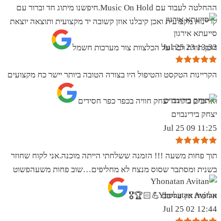
ההחלטה לעבוד עם Music On Hold.חיפשנו מיתוג חד וברור עם
קריינות מקצועית ואכן קיבלנו אוזן קשובה יד מקצועית ותוצאה יוצאת
סייעתא אירגון
13:32 23 Jul 25
דופן.תודה רבה על הכלצוות צור מערכות חשמל
הקריינות הטקסט והטיפול היו בצורה הטובה ביותר יישר כח מקצועים
ואדיבים בתודה יצחק חוויה בכפר כפר חסידים
יצחק בירינבוים
11:25 09 Jul 25
תוך פחות משעה !!! הזמנה ששלחתי הייתה מוכנה.אני לקוח שחוזר
בשנית ומסתבר שסוס מנצח לא מחליפים…שוב פחות משעהפשוט
Yhonatan Avitan
אליפות אין עליכם 💪🏻🏆🎖
12:44 02 Jul 25