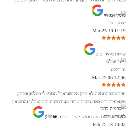
מומלץ מאוד
יצחק כפיר
11:19 10 Mar 25
שירות מהיר וטוב
גד יובלס
12:06 06 Mar 25
ערב טובבהתחלה לא מובן הקישוראבל הסביו לי בטלפוןאיכות,
מקצועיות ותטצאה סופית טובה מעודהשיח היה סובלני והתוצאה
כרמית ג’רבי
לאחר הסיכום היה ממש מהיר…תודה ❤️💚💃
10:02 18 Feb 25