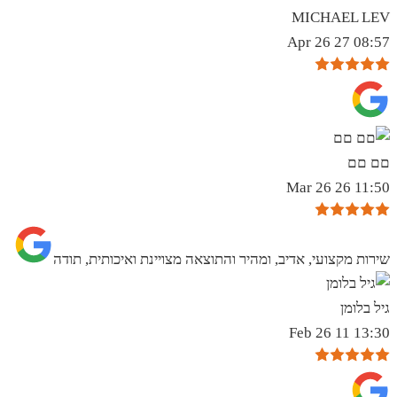
MICHAEL LEV
08:57 27 Apr 26
םם םם
11:50 26 Mar 26
שירות מקצועי, אדיב, ומהיר והתוצאה מצויינת ואיכותית, תודה
גיל בלומן
13:30 11 Feb 26