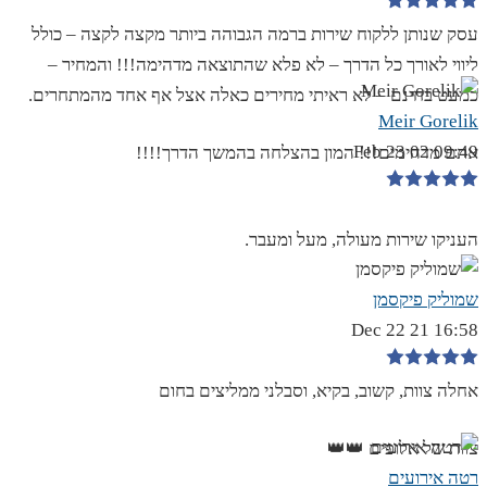
עסק שנותן ללקוח שירות ברמה הגבוהה ביותר מקצה לקצה – כולל
ליווי לאורך כל הדרך – לא פלא שהתוצאה מדהימה!!! והמחיר –
כמעט בחינם – לא ראיתי מחירים כאלה אצל אף אחד מהמתחרים.
Meir Gorelik
09:49 02 Feb 23
אתם מדהימים!!! המון בהצלחה בהמשך הדרך!!!!
העניקו שירות מעולה, מעל ומעבר.
שמוליק פיקסמן
16:58 21 Dec 22
אחלה צוות, קשוב, בקיא, וסבלני ממליצים בחום
צוות של אלופים 👑👑
רטה אירועים