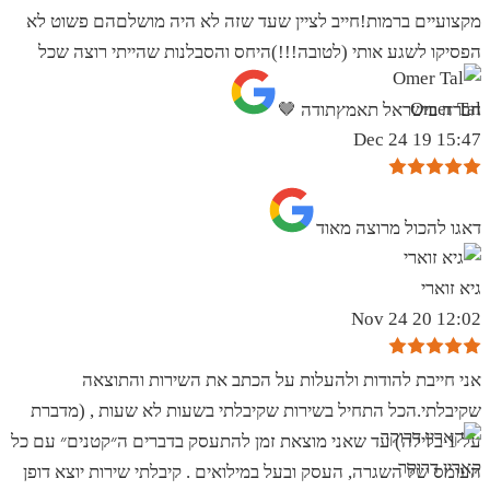
מקצועיים ברמות!חייב לציין שעד שזה לא היה מושלםהם פשוט לא
הפסיקו לשגע אותי (לטובה!!!)היחס והסבלנות שהייתי רוצה שכל
Omer Tal
חברה בישראל תאמץתודה 🤎
15:47 19 Dec 24
‏דאגו להכול מרוצה מאוד
גיא זוארי
12:02 20 Nov 24
אני חייבת להודות ולהעלות על הכתב את השירות והתוצאה
שקיבלתי.הכל התחיל בשירות שקיבלתי בשעות לא שעות , (מדברת
על 1 בלילה) עד שאני מוצאת זמן להתעסק בדברים ה״קטנים״ עם כל
קארין דרוקר
העומס של השגרה, העסק ובעל במילואים . קיבלתי שירות יוצא דופן