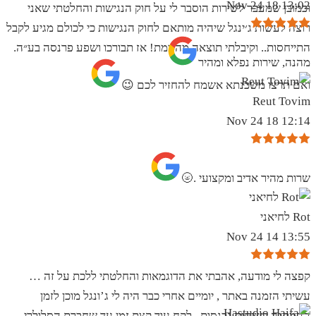
13:02 18 Nov 24
וכמובן שמעבר לשירות הוסבר לי על חוק הנגישות והחלטתי שאני
רוצה לעשות ג׳ינגל שיהיה מותאם לחוק הנגישות כי לכולם מגיע לקבל
התייחסות.. וקיבלתי תוצאה מהממת! אז תבורכו ושפע פרנסה בע״ה.
מהנה, שירות נפלא ומהיר
ואם תרצו משכנתא אשמח להחזיר לכם 😉
Reut Tovim
12:14 18 Nov 24
שרות מהיר אדיב ומקצועי .🌝
Rot לחיאני
13:55 14 Nov 24
קפצה לי מודעה, אהבתי את הדוגמאות והחלטתי ללכת על זה …
עשיתי הזמנה באתר , יומיים אחרי כבר היה לי ג’ונגל מוכן לזמן
ההמתנה בשיחות נכנסות . לקח עוד קצת זמן עד שחברת הסלולרי