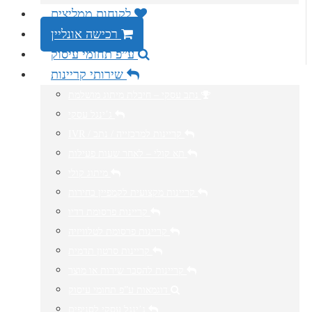
לקוחות ממליצים
רכישה אונליין
ע”פ תחומי עיסוק
שירותי קריינות
נתב עסקי – חיבלת מיתוג מושלמת
ג’ינגל עסקי
IVR / קריינות למרכזייה / נתב
תא קולי – לאחר שעות פעילות
מיתוג קולי
קריינות מקצועית לקמפיין בחירות
קריינות פרסומת רדיו
קריינות פרסומת לטלוויזיה
קריינות סרטון תדמית
קריינות להסבר שירות או מוצר
דוגמאות ע”פ תחומי עיסוק
ג’ינגל עסקי לסניפים