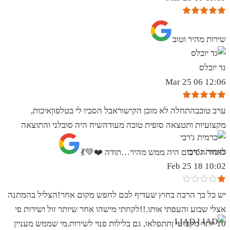
שירות מהיר וטוב
גד יובלס
12:06 06 Mar 25
ערב טובבהתחלה לא מובן הקישוראבל הסביו לי בטלפוןאיכות,
מקצועיות ותטצאה סופית טובה מעודהשיח היה סובלני והתוצאה
כרמית ג’רבי
לאחר הסיכום היה ממש מהיר…תודה ❤️💚💃
10:02 18 Feb 25
יש כל כך הרבה בחוץ שעדיף לכם לחפש מקום אחר!הצליל בהמתנה
אצלי שבוע והעפתי אותו.!!לקחתי מישהו אחר שיותר זול ושירות פי
10 יותר מקצועי ןתתפלאו, גם בלילות פנוי לשירות.מי שממש מעניין