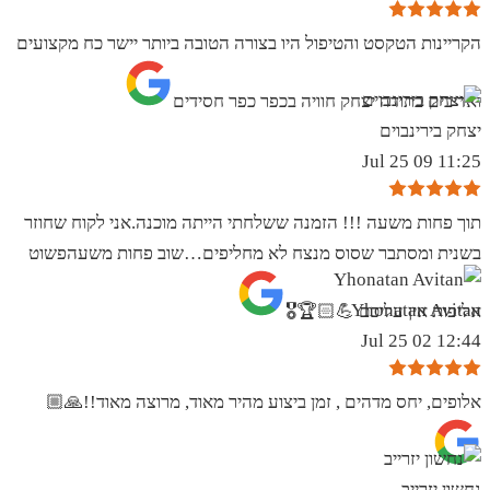
הקריינות הטקסט והטיפול היו בצורה הטובה ביותר יישר כח מקצועים
ואדיבים בתודה יצחק חוויה בכפר כפר חסידים
יצחק בירינבוים
11:25 09 Jul 25
תוך פחות משעה !!! הזמנה ששלחתי הייתה מוכנה.אני לקוח שחוזר
בשנית ומסתבר שסוס מנצח לא מחליפים…שוב פחות משעהפשוט
Yhonatan Avitan
אליפות אין עליכם 💪🏻🏆🎖
12:44 02 Jul 25
אלופים, יחס מדהים , זמן ביצוע מהיר מאוד, מרוצה מאוד!!🙏🏼
נחשון יזרייב