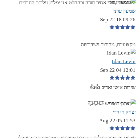
עזבו אותי , אני אסיר תודה ובהחלט אני ימליץ עליכם לחברים
שמעון עדני
09:26 18 Sep 22
מקצועיות, מהירות ושירותיות
Idan Levin
12:01 04 Sep 22
שירות אישי ואדיב 👍👍
מקצוענים ממש 💥💥💥
יצחק חי דרי
11:53 05 Aug 22
שירות מקצועי,קיבלתי הסברים מפורתיים ומדוייקים דרך אורלי