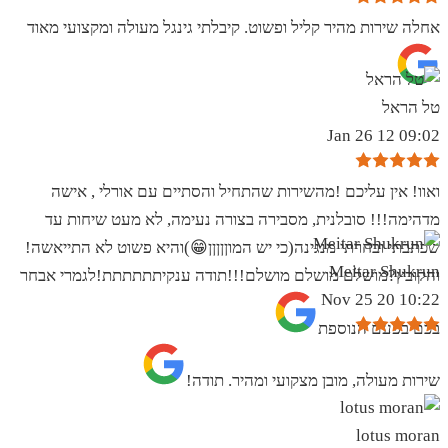
אחלה שירות מהיר קליל ופשוט. קיבלתי גינגל מעולה ומקצועי מאוד
טל הראל
09:02 12 Jan 26
ואוו! אין עליכם !מהשירות שהתחיל והסתיים עם אורלי , אישה
מדהימה!!! סובלנית, מסבירה בצורה נעימה, לא מעט שיחות עד
שכתבתי ובחרתי מנגינה(כי יש המוןןןןן😁)והיא פשוט לא התייאשה!
Meitar Shukrun
והקובץ?מושלם מושלם מושלם!!!תודה ענקיתתתתתת!לגמרי אבחר
10:22 20 Nov 25
בכם בפעם הנוספת
שירות מעולה, מובן מצקועי ומהיר. תודה!
lotus moran