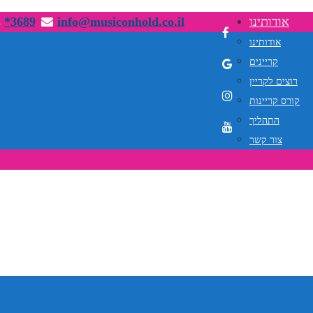
אודותינו
info@musiconhold.co.il
*3689
אודותינו
קריינים
רוצים לקריין
קורס קריינות
התהליך
צור קשר