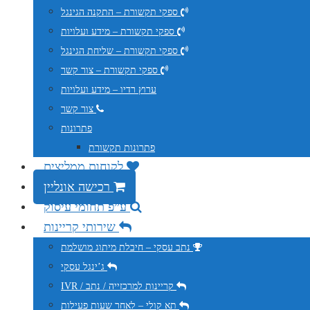
ספקי תקשורת – התקנה הגינגל
ספקי תקשורת – מידע ועלויות
ספקי תקשורת – שליחת הגינגל
ספקי תקשורת – צור קשר
ערוץ רדיו – מידע ועלויות
צור קשר
פתרונות
פתרונות תקשורת
לקוחות ממליצים
רכישה אונליין
ע”פ תחומי עיסוק
שירותי קריינות
נתב עסקי – חיבלת מיתוג מושלמת
ג’ינגל עסקי
IVR / קריינות למרכזייה / נתב
תא קולי – לאחר שעות פעילות