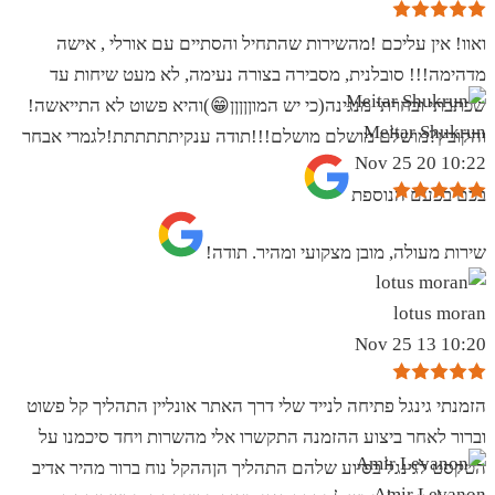
ואוו! אין עליכם !מהשירות שהתחיל והסתיים עם אורלי , אישה
מדהימה!!! סובלנית, מסבירה בצורה נעימה, לא מעט שיחות עד
שכתבתי ובחרתי מנגינה(כי יש המוןןןןן😁)והיא פשוט לא התייאשה!
Meitar Shukrun
והקובץ?מושלם מושלם מושלם!!!תודה ענקיתתתתתת!לגמרי אבחר
10:22 20 Nov 25
בכם בפעם הנוספת
שירות מעולה, מובן מצקועי ומהיר. תודה!
lotus moran
10:20 13 Nov 25
הזמנתי גינגל פתיחה לנייד שלי דרך האתר אונליין התהליך קל פשוט
וברור לאחר ביצוע ההזמנה התקשרו אלי מהשרות ויחד סיכמנו על
הטקסט לגינגל בסיוע שלהם התהליך הןההקל נוח ברור מהיר אדיב
Amir Levanon