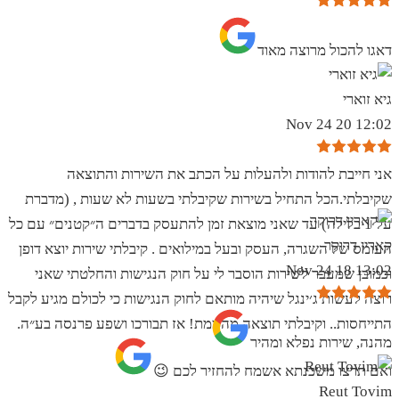
‏דאגו להכול מרוצה מאוד
גיא זוארי
12:02 20 Nov 24
אני חייבת להודות ולהעלות על הכתב את השירות והתוצאה
שקיבלתי.הכל התחיל בשירות שקיבלתי בשעות לא שעות , (מדברת
על 1 בלילה) עד שאני מוצאת זמן להתעסק בדברים ה״קטנים״ עם כל
קארין דרוקר
העומס של השגרה, העסק ובעל במילואים . קיבלתי שירות יוצא דופן
13:02 18 Nov 24
וכמובן שמעבר לשירות הוסבר לי על חוק הנגישות והחלטתי שאני
רוצה לעשות ג׳ינגל שיהיה מותאם לחוק הנגישות כי לכולם מגיע לקבל
התייחסות.. וקיבלתי תוצאה מהממת! אז תבורכו ושפע פרנסה בע״ה.
מהנה, שירות נפלא ומהיר
ואם תרצו משכנתא אשמח להחזיר לכם 😉
Reut Tovim