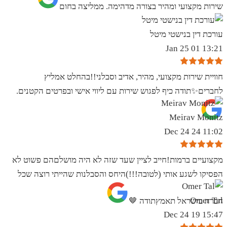
שירות מקצועי ומהיר בצורה מדהימה. ממליצה בחום
עורכת דין בנישטי מיטל
13:21 01 Jan 25
חוויית שירות מקצועי, מהיר, אדיב וסבלני!!בהחלט אמליץ
לחברים✨️תודה כיף לפגוש שירות עם ליווי אישי ובפרטים הקטנים.
Meirav Monitz
11:02 24 Dec 24
מקצועיים ברמות!חייב לציין שעד שזה לא היה מושלםהם פשוט לא
הפסיקו לשגע אותי (לטובה!!!)היחס והסבלנות שהייתי רוצה שכל
Omer Tal
חברה בישראל תאמץתודה 🤎
15:47 19 Dec 24