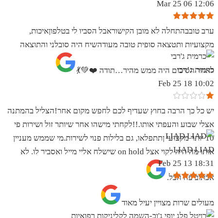
12:06 06 Mar 25
ערב טובבהתחלה לא מובן הקישוראבל הסביו לי בטלפוןאיכות,
מקצועיות ותטצאה סופית טובה מעודהשיח היה סובלני והתוצאה
כרמית ג’רבי
לאחר הסיכום היה ממש מהיר…תודה ❤️💚💃
10:02 18 Feb 25
יש כל כך הרבה בחוץ שעדיף לכם לחפש מקום אחר!הצליל בהמתנה
אצלי שבוע והעפתי אותו.!!לקחתי מישהו אחר שיותר זול ושירות פי
10 יותר מקצועי ןתתפלאו, גם בלילות פנוי לשירות.מי שממש מעניין
LIAD LIAD
אותו מה היה לקוי אצל on hold שישלח אליי מייל ואסביר לו. לא
18:31 13 Feb 25
אכתוב פה הכל.
מעולים שרות מצויין יעיל מאוד