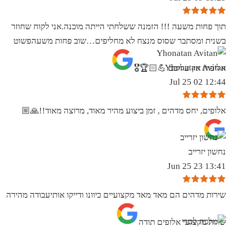
תוך פחות משעה !!! הזמנה ששלחתי הייתה מוכנה.אני לקוח שחוזר
בשנית ומסתבר שסוס מנצח לא מחליפים…שוב פחות משעהפשוט
Yhonatan Avitan
אליפות אין עליכם 💪🏻🏆🎖
12:44 02 Jul 25
אלופים, יחס מדהים , זמן ביצוע מהיר מאוד, מרוצה מאוד!!🙏🏼
נחשון יזרייב
13:41 23 Jun 25
שירות מדהים הם מאד מאד מקצועיים כיוונו ודייקו אותיעבודה מהירה
שרות מקצועי אלופים תודה