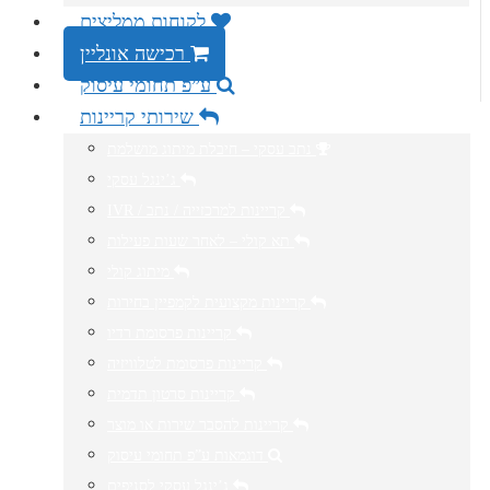
לקוחות ממליצים
רכישה אונליין
ע”פ תחומי עיסוק
שירותי קריינות
נתב עסקי – חיבלת מיתוג מושלמת
ג’ינגל עסקי
IVR / קריינות למרכזייה / נתב
תא קולי – לאחר שעות פעילות
מיתוג קולי
קריינות מקצועית לקמפיין בחירות
קריינות פרסומת רדיו
קריינות פרסומת לטלוויזיה
קריינות סרטון תדמית
קריינות להסבר שירות או מוצר
דוגמאות ע”פ תחומי עיסוק
ג’ינגל עסקי לסניפים