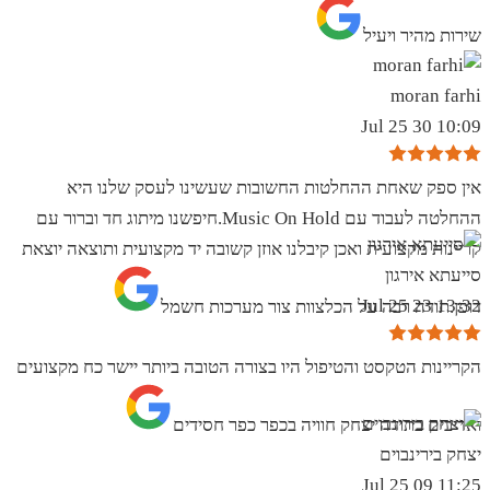
שירות מהיר ויעיל
moran farhi
10:09 30 Jul 25
אין ספק שאחת ההחלטות החשובות שעשינו לעסק שלנו היא
ההחלטה לעבוד עם Music On Hold.חיפשנו מיתוג חד וברור עם
קריינות מקצועית ואכן קיבלנו אוזן קשובה יד מקצועית ותוצאה יוצאת
סייעתא אירגון
13:32 23 Jul 25
דופן.תודה רבה על הכלצוות צור מערכות חשמל
הקריינות הטקסט והטיפול היו בצורה הטובה ביותר יישר כח מקצועים
ואדיבים בתודה יצחק חוויה בכפר כפר חסידים
יצחק בירינבוים
11:25 09 Jul 25