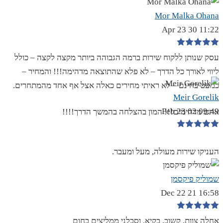
Mor Malka Ohana
11:22 30 Apr 23
עסק שנותן ללקוח שירות ברמה הגבוהה ביותר מקצה לקצה – כולל
ליווי לאורך כל הדרך – לא פלא שהתוצאה מדהימה!!! והמחיר –
כמעט בחינם – לא ראיתי מחירים כאלה אצל אף אחד מהמתחרים.
Meir Gorelik
09:49 02 Feb 23
אתם מדהימים!!! המון בהצלחה בהמשך הדרך!!!!
העניקו שירות מעולה, מעל ומעבר.
שמוליק פיקסמן
16:58 21 Dec 22
אחלה צוות, קשוב, בקיא, וסבלני ממליצים בחום