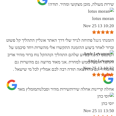
שירות מעולה, מובן מצקועי ומהיר. תודה!
lotus moran
10:20 13 Nov 25
הזמנתי גינגל פתיחה לנייד שלי דרך האתר אונליין התהליך קל פשוט
וברור לאחר ביצוע ההזמנה התקשרו אלי מהשרות ויחד סיכמנו על
הטקסט לגינגל בסיוע שלהם התהליך הןההקל נוח ברור מהיר אדיב
Amir Levanon
והגינגל הופעל ממש למחרת .אני מאוד מרוצה גם מהשרות גם
10:32 12 Nov 25
מהמחיר וגם מהתוצאה תודה רבה לכם אמליץ לכל מי שישאל .
אחלה קריינות אחלה שירותשירות מהיר וסבלנותמומלץ מאד
יוסי כהן
13:50 11 Nov 25