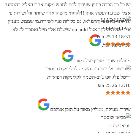
יש כל כך הרבה בחוץ שעדיף לכם לחפש מקום אחר!הצליל בהמתנה
אצלי שבוע והעפתי אותו.!!לקחתי מישהו אחר שיותר זול ושירות פי
10 יותר מקצועי ןתתפלאו, גם בלילות פנוי לשירות.מי שממש מעניין
LIAD LIAD
אותו מה היה לקוי אצל on hold שישלח אליי מייל ואסביר לו. לא
18:31 13 Feb 25
אכתוב פה הכל.
מעולים שרות מצויין יעיל מאוד
רויטל פלג יופי ג’וב-השמה לקליניקות רפואיות
12:10 26 Jan 25
שירות מעולה, ממליץ מאוד על תוכן אצלכם
פביאן שוסטר