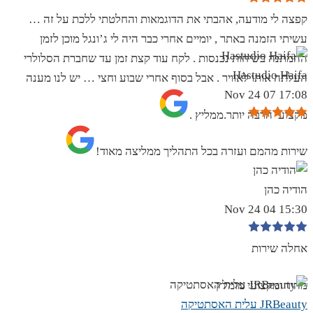
קפצה לי מודעה, אהבתי את הדוגמאות והחלטתי ללכת על זה …
עשיתי הזמנה באתר , יומיים אחרי כבר היה לי ג’ונגל מוכן לזמן
ההמתנה בשיחות נכנסות . לקח עוד קצת זמן עד שחברת הסלולרי
Hastudio Haifa
העלתה אותו לאוויר . אבל בסוף אחרי שבוע וחצי … יש לנו מענה
17:08 07 Nov 24
מקצועי הרבה יותר.ממליץ .
שירות מהמם ועזרה בכל התהליך ממליצה מאוד!
הודיה כהן
15:30 04 Nov 24
אחלה שירות
מהיר ומקצועי מומלץ
JRBeauty עלית האסתטיקה