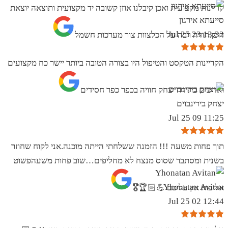
קריינות מקצועית ואכן קיבלנו אוזן קשובה יד מקצועית ותוצאה יוצאת
סייעתא אירגון
13:32 23 Jul 25
דופן.תודה רבה על הכלצוות צור מערכות חשמל
הקריינות הטקסט והטיפול היו בצורה הטובה ביותר יישר כח מקצועים
ואדיבים בתודה יצחק חוויה בכפר כפר חסידים
יצחק בירינבוים
11:25 09 Jul 25
תוך פחות משעה !!! הזמנה ששלחתי הייתה מוכנה.אני לקוח שחוזר
בשנית ומסתבר שסוס מנצח לא מחליפים…שוב פחות משעהפשוט
Yhonatan Avitan
אליפות אין עליכם 💪🏻🏆🎖
12:44 02 Jul 25