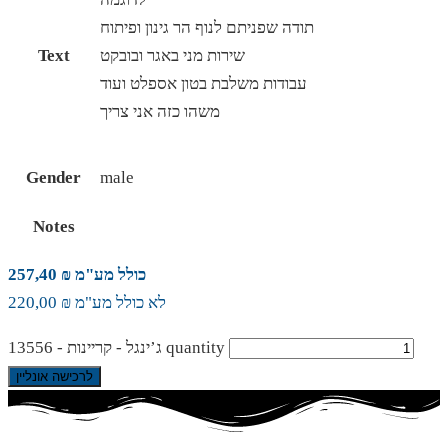
תודה שפניתם לנוף הר גינון ופיתוח
שירות מני באגר ובובקט
Text
עבודות משלבת בטון אספלט ועוד
משהו כזה אני צריך
Gender
male
Notes
כולל מע"מ ₪ 257,40
לא כולל מע"מ ₪ 220,00
ג’ינגל - קריינות - 13556 quantity
לרכישה אונליין