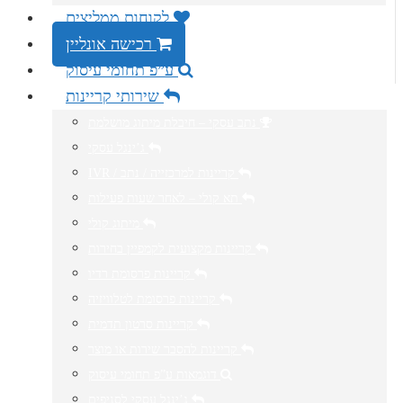
לקוחות ממליצים
רכישה אונליין
ע”פ תחומי עיסוק
שירותי קריינות
נתב עסקי – חיבלת מיתוג מושלמת
ג’ינגל עסקי
IVR / קריינות למרכזייה / נתב
תא קולי – לאחר שעות פעילות
מיתוג קולי
קריינות מקצועית לקמפיין בחירות
קריינות פרסומת רדיו
קריינות פרסומת לטלוויזיה
קריינות סרטון תדמית
קריינות להסבר שירות או מוצר
דוגמאות ע”פ תחומי עיסוק
ג’ינגל עסקי לסניפים