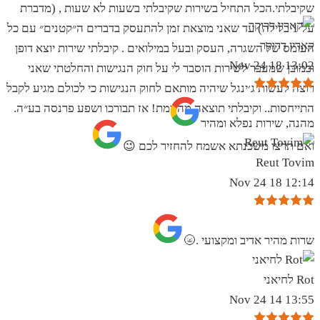
שקיבלתי.הכל התחיל בשירות שקיבלתי בשעות לא שעות , (מדברת
על 1 בלילה) עד שאני מוצאת זמן להתעסק בדברים ה״קטנים״ עם כל
קארין דרוקר
העומס של השגרה, העסק ובעל במילואים . קיבלתי שירות יוצא דופן
13:02 18 Nov 24
וכמובן שמעבר לשירות הוסבר לי על חוק הנגישות והחלטתי שאני
רוצה לעשות ג׳ינגל שיהיה מותאם לחוק הנגישות כי לכולם מגיע לקבל
התייחסות.. וקיבלתי תוצאה מהממת! אז תבורכו ושפע פרנסה בע״ה.
מהנה, שירות נפלא ומהיר
ואם תרצו משכנתא אשמח להחזיר לכם 😉
Reut Tovim
12:14 18 Nov 24
שרות מהיר אדיב ומקצועי .🌝
Rot לחיאני
13:55 14 Nov 24