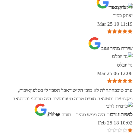
מומלץ מאוד
יצחק כפיר
11:19 10 Mar 25
שירות מהיר וטוב
גד יובלס
12:06 06 Mar 25
ערב טובבהתחלה לא מובן הקישוראבל הסביו לי בטלפוןאיכות,
מקצועיות ותטצאה סופית טובה מעודהשיח היה סובלני והתוצאה
כרמית ג’רבי
לאחר הסיכום היה ממש מהיר…תודה ❤️💚💃
10:02 18 Feb 25