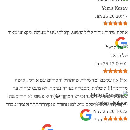
Yamit Kazav
20:47 20 Jan 26
אחלה שירות מהיר קליל ופשוט. קיבלתי גינגל מעולה ומקצועי מאוד
טל הראל
09:02 12 Jan 26
ואוו! אין עליכם !מהשירות שהתחיל והסתיים עם אורלי , אישה
מדהימה!!! סובלנית, מסבירה בצורה נעימה, לא מעט שיחות עד
שכתבתי ובחרתי מנגינה(כי יש המוןןןןן😁)והיא פשוט לא התייאשה!
Meitar Shukrun
והקובץ?מושלם מושלם מושלם!!!תודה ענקיתתתתתת!לגמרי אבחר
10:22 20 Nov 25
בכם בפעם הנוספת