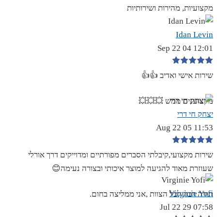
מקצועיות, מהירות ושירותיות
Idan Levin
12:01 04 Sep 22
שירות אישי ואדיב 👍👍
מקצוענים ממש 💥💥💥
יצחק חי דרי
11:53 05 Aug 22
שירות מקצועי,קיבלתי הסברים מפורתיים ומדוייקים דרך אורלי
שעוזרת מאוד להגיעה למוצר איכותי ובצורה נעימה😊
Virginie Yofi
תודה רבה לכל הצוות ,אני ממליצה בחום.
07:58 29 Jul 22