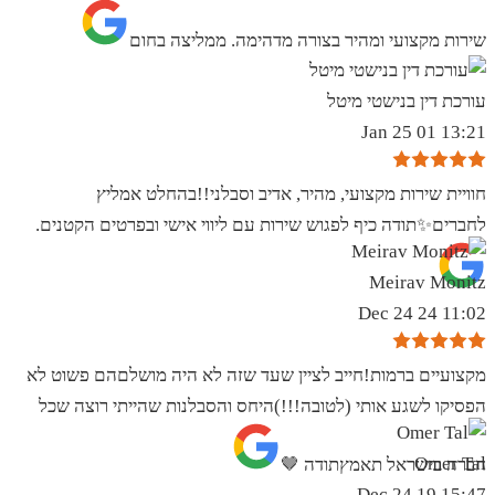
שירות מקצועי ומהיר בצורה מדהימה. ממליצה בחום
עורכת דין בנישטי מיטל
13:21 01 Jan 25
חוויית שירות מקצועי, מהיר, אדיב וסבלני!!בהחלט אמליץ
לחברים✨️תודה כיף לפגוש שירות עם ליווי אישי ובפרטים הקטנים.
Meirav Monitz
11:02 24 Dec 24
מקצועיים ברמות!חייב לציין שעד שזה לא היה מושלםהם פשוט לא
הפסיקו לשגע אותי (לטובה!!!)היחס והסבלנות שהייתי רוצה שכל
Omer Tal
חברה בישראל תאמץתודה 🤎
15:47 19 Dec 24