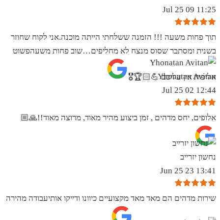
11:25 09 Jul 25
תוך פחות משעה !!! הזמנה ששלחתי הייתה מוכנה.אני לקוח שחוזר
בשנית ומסתבר שסוס מנצח לא מחליפים…שוב פחות משעהפשוט
Yhonatan Avitan
אליפות אין עליכם 💪🏻🏆🎖
12:44 02 Jul 25
אלופים, יחס מדהים , זמן ביצוע מהיר מאוד, מרוצה מאוד!!🙏🏼
נחשון יזרייב
13:41 23 Jun 25
שירות מדהים הם מאד מאד מקצועיים כיוונו ודייקו אותיעבודה מהירה