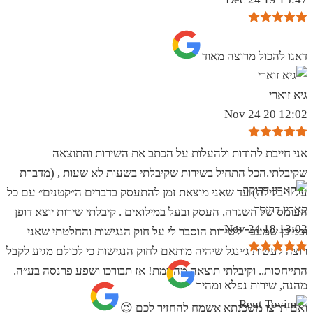
‏דאגו להכול מרוצה מאוד
גיא זוארי
12:02 20 Nov 24
אני חייבת להודות ולהעלות על הכתב את השירות והתוצאה
שקיבלתי.הכל התחיל בשירות שקיבלתי בשעות לא שעות , (מדברת
על 1 בלילה) עד שאני מוצאת זמן להתעסק בדברים ה״קטנים״ עם כל
קארין דרוקר
העומס של השגרה, העסק ובעל במילואים . קיבלתי שירות יוצא דופן
13:02 18 Nov 24
וכמובן שמעבר לשירות הוסבר לי על חוק הנגישות והחלטתי שאני
רוצה לעשות ג׳ינגל שיהיה מותאם לחוק הנגישות כי לכולם מגיע לקבל
התייחסות.. וקיבלתי תוצאה מהממת! אז תבורכו ושפע פרנסה בע״ה.
מהנה, שירות נפלא ומהיר
ואם תרצו משכנתא אשמח להחזיר לכם 😉