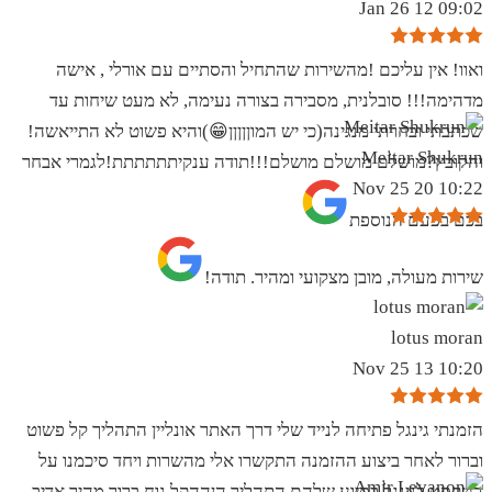
09:02 12 Jan 26
ואוו! אין עליכם !מהשירות שהתחיל והסתיים עם אורלי , אישה
מדהימה!!! סובלנית, מסבירה בצורה נעימה, לא מעט שיחות עד
שכתבתי ובחרתי מנגינה(כי יש המוןןןןן😁)והיא פשוט לא התייאשה!
Meitar Shukrun
והקובץ?מושלם מושלם מושלם!!!תודה ענקיתתתתתת!לגמרי אבחר
10:22 20 Nov 25
בכם בפעם הנוספת
שירות מעולה, מובן מצקועי ומהיר. תודה!
lotus moran
10:20 13 Nov 25
הזמנתי גינגל פתיחה לנייד שלי דרך האתר אונליין התהליך קל פשוט
וברור לאחר ביצוע ההזמנה התקשרו אלי מהשרות ויחד סיכמנו על
הטקסט לגינגל בסיוע שלהם התהליך הןההקל נוח ברור מהיר אדיב