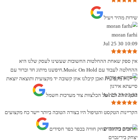
שירות מהיר ויעיל
moran farhi
10:09 30 Jul 25
אין ספק שאחת ההחלטות החשובות שעשינו לעסק שלנו היא
ההחלטה לעבוד עם Music On Hold.חיפשנו מיתוג חד וברור עם
קריינות מקצועית ואכן קיבלנו אוזן קשובה יד מקצועית ותוצאה יוצאת
סייעתא אירגון
13:32 23 Jul 25
דופן.תודה רבה על הכלצוות צור מערכות חשמל
הקריינות הטקסט והטיפול היו בצורה הטובה ביותר יישר כח מקצועים
ואדיבים בתודה יצחק חוויה בכפר כפר חסידים
יצחק בירינבוים