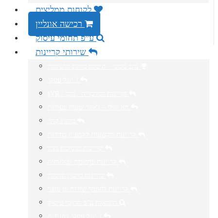
לקוחות ממליצים
רכישה אונליין
ע”פ תחומי עיסוק
שירותי קריינות
נתב עסקי – חיבלת מיתוג מושלמת
ג’ינגל עסקי
IVR / קריינות למרכזייה / נתב
תא קולי – לאחר שעות פעילות
מיתוג קולי
קריינות מקצועית לקמפיין בחירות
קריינות פרסומת רדיו
קריינות פרסומת לטלוויזיה
קריינות סרטון תדמית
קריינות להסבר שירות או מוצר
דוגמאות ע”פ תחומי עיסוק
ג’ינגל עסקי לסניפים