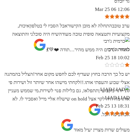
גד יובלס
12:06 06 Mar 25
ערב טובבהתחלה לא מובן הקישוראבל הסביו לי בטלפוןאיכות,
מקצועיות ותטצאה סופית טובה מעודהשיח היה סובלני והתוצאה
כרמית ג’רבי
לאחר הסיכום היה ממש מהיר…תודה ❤️💚💃
10:02 18 Feb 25
יש כל כך הרבה בחוץ שעדיף לכם לחפש מקום אחר!הצליל בהמתנה
אצלי שבוע והעפתי אותו.!!לקחתי מישהו אחר שיותר זול ושירות פי
10 יותר מקצועי ןתתפלאו, גם בלילות פנוי לשירות.מי שממש מעניין
LIAD LIAD
אותו מה היה לקוי אצל on hold שישלח אליי מייל ואסביר לו. לא
18:31 13 Feb 25
אכתוב פה הכל.
מעולים שרות מצויין יעיל מאוד