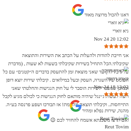
‏דאגו להכול מרוצה מאוד
גיא זוארי
12:02 20 Nov 24
אני חייבת להודות ולהעלות על הכתב את השירות והתוצאה
שקיבלתי.הכל התחיל בשירות שקיבלתי בשעות לא שעות , (מדברת
על 1 בלילה) עד שאני מוצאת זמן להתעסק בדברים ה״קטנים״ עם כל
קארין דרוקר
העומס של השגרה, העסק ובעל במילואים . קיבלתי שירות יוצא דופן
13:02 18 Nov 24
וכמובן שמעבר לשירות הוסבר לי על חוק הנגישות והחלטתי שאני
רוצה לעשות ג׳ינגל שיהיה מותאם לחוק הנגישות כי לכולם מגיע לקבל
התייחסות.. וקיבלתי תוצאה מהממת! אז תבורכו ושפע פרנסה בע״ה.
מהנה, שירות נפלא ומהיר
ואם תרצו משכנתא אשמח להחזיר לכם 😉
Reut Tovim