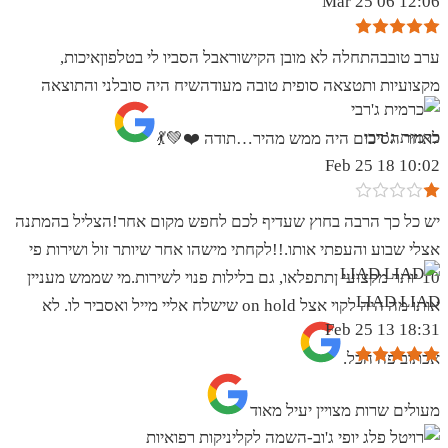
12:06 06 Mar 25
ערב טובבהתחלה לא מובן הקישוראבל הסביו לי בטלפוןאיכות,
מקצועיות ותטצאה סופית טובה מעודהשיח היה סובלני והתוצאה
כרמית ג’רבי
לאחר הסיכום היה ממש מהיר…תודה ❤️💚💃
10:02 18 Feb 25
יש כל כך הרבה בחוץ שעדיף לכם לחפש מקום אחר!הצליל בהמתנה
אצלי שבוע והעפתי אותו.!!לקחתי מישהו אחר שיותר זול ושירות פי
10 יותר מקצועי ןתתפלאו, גם בלילות פנוי לשירות.מי שממש מעניין
LIAD LIAD
אותו מה היה לקוי אצל on hold שישלח אליי מייל ואסביר לו. לא
18:31 13 Feb 25
אכתוב פה הכל.
מעולים שרות מצויין יעיל מאוד