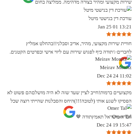
שירות מקצועי ומהיר בצורה מדהימה. ממליצה בחום
עורכת דין בנישטי מיטל
13:21 01 Jan 25
חוויית שירות מקצועי, מהיר, אדיב וסבלני!!בהחלט אמליץ
לחברים✨️תודה כיף לפגוש שירות עם ליווי אישי ובפרטים הקטנים.
Meirav Monitz
11:02 24 Dec 24
מקצועיים ברמות!חייב לציין שעד שזה לא היה מושלםהם פשוט לא
הפסיקו לשגע אותי (לטובה!!!)היחס והסבלנות שהייתי רוצה שכל
Omer Tal
חברה בישראל תאמץתודה 🤎
15:47 19 Dec 24