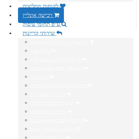
לקוחות ממליצים
רכישה אונליין
ע”פ תחומי עיסוק
שירותי קריינות
נתב עסקי – חיבלת מיתוג מושלמת
ג’ינגל עסקי
IVR / קריינות למרכזייה / נתב
תא קולי – לאחר שעות פעילות
מיתוג קולי
קריינות מקצועית לקמפיין בחירות
קריינות פרסומת רדיו
קריינות פרסומת לטלוויזיה
קריינות סרטון תדמית
קריינות להסבר שירות או מוצר
דוגמאות ע”פ תחומי עיסוק
ג’ינגל עסקי לסניפים