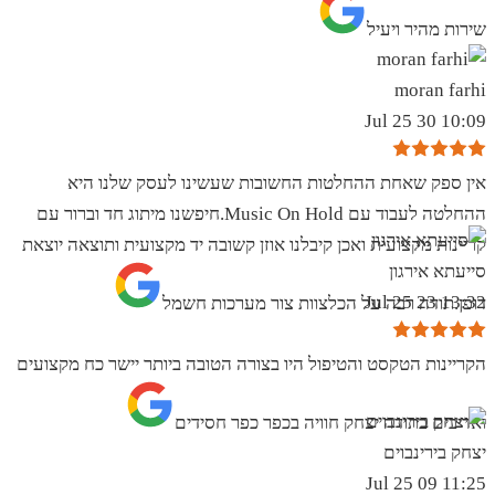
שירות מהיר ויעיל
moran farhi
10:09 30 Jul 25
אין ספק שאחת ההחלטות החשובות שעשינו לעסק שלנו היא
ההחלטה לעבוד עם Music On Hold.חיפשנו מיתוג חד וברור עם
קריינות מקצועית ואכן קיבלנו אוזן קשובה יד מקצועית ותוצאה יוצאת
סייעתא אירגון
13:32 23 Jul 25
דופן.תודה רבה על הכלצוות צור מערכות חשמל
הקריינות הטקסט והטיפול היו בצורה הטובה ביותר יישר כח מקצועים
ואדיבים בתודה יצחק חוויה בכפר כפר חסידים
יצחק בירינבוים
11:25 09 Jul 25