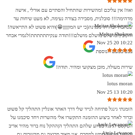
ואוו! אין עליכם !מהשירות שהתחיל והסתיים עם אורלי , אישה
מדהימה!!! סובלנית, מסבירה בצורה נעימה, לא מעט שיחות עד
שכתבתי ובחרתי מנגינה(כי יש המוןןןןן😁)והיא פשוט לא התייאשה!
Meitar Shukrun
והקובץ?מושלם מושלם מושלם!!!תודה ענקיתתתתתת!לגמרי אבחר
10:22 20 Nov 25
בכם בפעם הנוספת
שירות מעולה, מובן מצקועי ומהיר. תודה!
lotus moran
10:20 13 Nov 25
הזמנתי גינגל פתיחה לנייד שלי דרך האתר אונליין התהליך קל פשוט
וברור לאחר ביצוע ההזמנה התקשרו אלי מהשרות ויחד סיכמנו על
הטקסט לגינגל בסיוע שלהם התהליך הןההקל נוח ברור מהיר אדיב
Amir Levanon
והגינגל הופעל ממש למחרת .אני מאוד מרוצה גם מהשרות גם