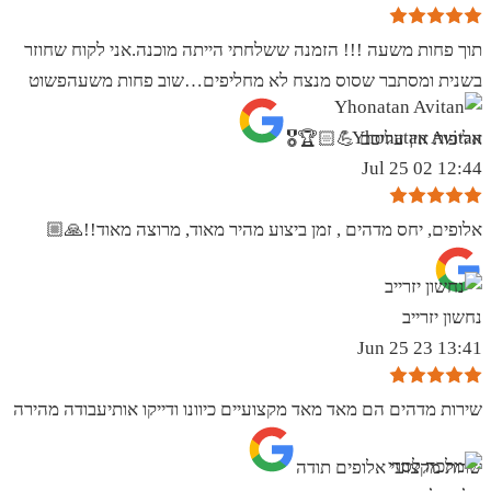
תוך פחות משעה !!! הזמנה ששלחתי הייתה מוכנה.אני לקוח שחוזר
בשנית ומסתבר שסוס מנצח לא מחליפים…שוב פחות משעהפשוט
Yhonatan Avitan
אליפות אין עליכם 💪🏻🏆🎖
12:44 02 Jul 25
אלופים, יחס מדהים , זמן ביצוע מהיר מאוד, מרוצה מאוד!!🙏🏼
נחשון יזרייב
13:41 23 Jun 25
שירות מדהים הם מאד מאד מקצועיים כיוונו ודייקו אותיעבודה מהירה
שרות מקצועי אלופים תודה