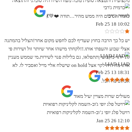
מקצועיות ותטצאה סופית טובה מעודהשיח היה סובלני והתוצאה
כרמית ג’רבי
לאחר הסיכום היה ממש מהיר…תודה ❤️💚💃
10:02 18 Feb 25
יש כל כך הרבה בחוץ שעדיף לכם לחפש מקום אחר!הצליל בהמתנה
אצלי שבוע והעפתי אותו.!!לקחתי מישהו אחר שיותר זול ושירות פי
10 יותר מקצועי ןתתפלאו, גם בלילות פנוי לשירות.מי שממש מעניין
LIAD LIAD
אותו מה היה לקוי אצל on hold שישלח אליי מייל ואסביר לו. לא
18:31 13 Feb 25
אכתוב פה הכל.
מעולים שרות מצויין יעיל מאוד
רויטל פלג יופי ג’וב-השמה לקליניקות רפואיות
12:10 26 Jan 25