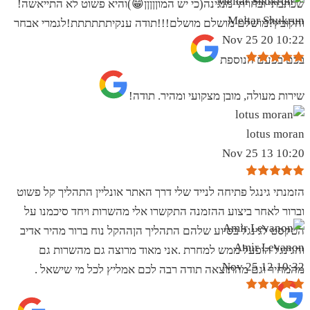
שכתבתי ובחרתי מנגינה(כי יש המוןןןןן😁)והיא פשוט לא התייאשה!
Meitar Shukrun
והקובץ?מושלם מושלם מושלם!!!תודה ענקיתתתתתת!לגמרי אבחר
10:22 20 Nov 25
בכם בפעם הנוספת
שירות מעולה, מובן מצקועי ומהיר. תודה!
lotus moran
10:20 13 Nov 25
הזמנתי גינגל פתיחה לנייד שלי דרך האתר אונליין התהליך קל פשוט
וברור לאחר ביצוע ההזמנה התקשרו אלי מהשרות ויחד סיכמנו על
הטקסט לגינגל בסיוע שלהם התהליך הןההקל נוח ברור מהיר אדיב
Amir Levanon
והגינגל הופעל ממש למחרת .אני מאוד מרוצה גם מהשרות גם
10:32 12 Nov 25
מהמחיר וגם מהתוצאה תודה רבה לכם אמליץ לכל מי שישאל .