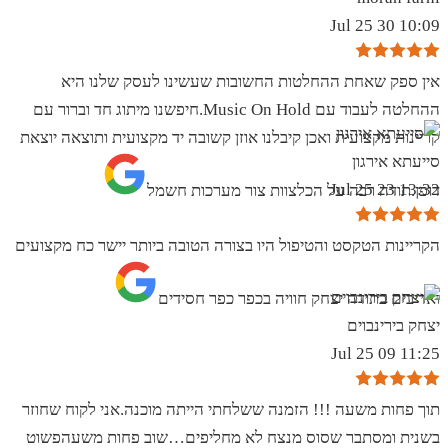
10:09 30 Jul 25
אין ספק שאחת ההחלטות החשובות שעשינו לעסק שלנו היא
ההחלטה לעבוד עם Music On Hold.חיפשנו מיתוג חד וברור עם
קריינות מקצועית ואכן קיבלנו אוזן קשובה יד מקצועית ותוצאה יוצאת
סייעתא אירגון
13:32 23 Jul 25
דופן.תודה רבה על הכלצוות צור מערכות חשמל
הקריינות הטקסט והטיפול היו בצורה הטובה ביותר יישר כח מקצועים
ואדיבים בתודה יצחק חוויה בכפר כפר חסידים
יצחק בירינבוים
11:25 09 Jul 25
תוך פחות משעה !!! הזמנה ששלחתי הייתה מוכנה.אני לקוח שחוזר
בשנית ומסתבר שסוס מנצח לא מחליפים…שוב פחות משעהפשוט