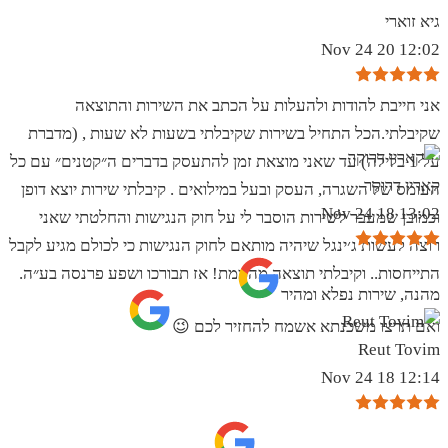
גיא זוארי
12:02 20 Nov 24
אני חייבת להודות ולהעלות על הכתב את השירות והתוצאה
שקיבלתי.הכל התחיל בשירות שקיבלתי בשעות לא שעות , (מדברת
על 1 בלילה) עד שאני מוצאת זמן להתעסק בדברים ה״קטנים״ עם כל
קארין דרוקר
העומס של השגרה, העסק ובעל במילואים . קיבלתי שירות יוצא דופן
13:02 18 Nov 24
וכמובן שמעבר לשירות הוסבר לי על חוק הנגישות והחלטתי שאני
רוצה לעשות ג׳ינגל שיהיה מותאם לחוק הנגישות כי לכולם מגיע לקבל
התייחסות.. וקיבלתי תוצאה מהממת! אז תבורכו ושפע פרנסה בע״ה.
מהנה, שירות נפלא ומהיר
ואם תרצו משכנתא אשמח להחזיר לכם 😉
Reut Tovim
12:14 18 Nov 24