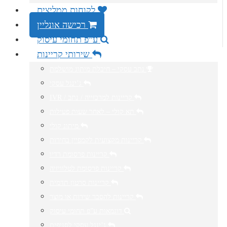
לקוחות ממליצים
רכישה אונליין
ע”פ תחומי עיסוק
שירותי קריינות
נתב עסקי – חיבלת מיתוג מושלמת
ג’ינגל עסקי
IVR / קריינות למרכזייה / נתב
תא קולי – לאחר שעות פעילות
מיתוג קולי
קריינות מקצועית לקמפיין בחירות
קריינות פרסומת רדיו
קריינות פרסומת לטלוויזיה
קריינות סרטון תדמית
קריינות להסבר שירות או מוצר
דוגמאות ע”פ תחומי עיסוק
ג’ינגל עסקי לסניפים