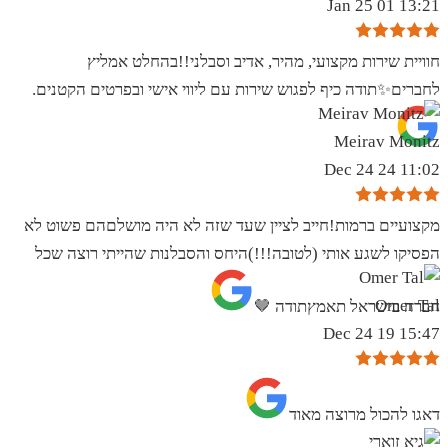
13:21 01 Jan 25
חוויית שירות מקצועי, מהיר, אדיב וסבלני!!בהחלט אמליץ
לחברים✨️תודה כיף לפגוש שירות עם ליווי אישי ובפרטים הקטנים.
Meirav Monitz
11:02 24 Dec 24
מקצועיים ברמות!חייב לציין שעד שזה לא היה מושלםהם פשוט לא
הפסיקו לשגע אותי (לטובה!!!)היחס והסבלנות שהייתי רוצה שכל
Omer Tal
חברה בישראל תאמץתודה 🤎
15:47 19 Dec 24
‏דאגו להכול מרוצה מאוד