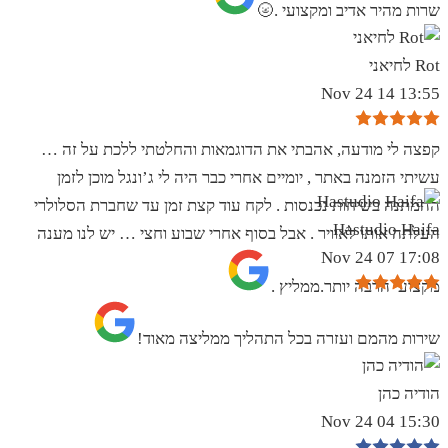
שרות מהיר אדיב ומקצועי .🌝
Rot לחיאני
13:55 14 Nov 24
קפצה לי מודעה, אהבתי את הדוגמאות והחלטתי ללכת על זה …
עשיתי הזמנה באתר , יומיים אחרי כבר היה לי ג’ונגל מוכן לזמן
ההמתנה בשיחות נכנסות . לקח עוד קצת זמן עד שחברת הסלולרי
Hastudio Haifa
העלתה אותו לאוויר . אבל בסוף אחרי שבוע וחצי … יש לנו מענה
17:08 07 Nov 24
מקצועי הרבה יותר.ממליץ .
שירות מהמם ועזרה בכל התהליך ממליצה מאוד!
הודיה כהן
15:30 04 Nov 24