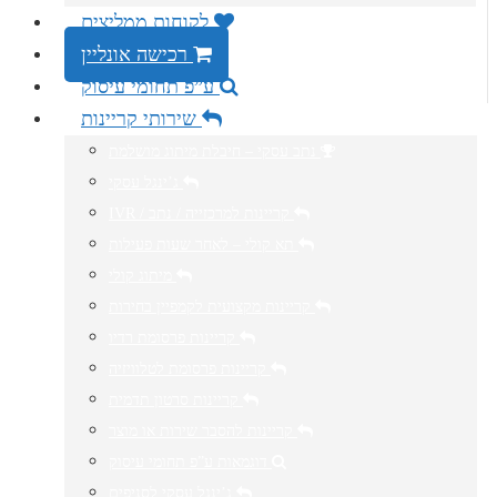
לקוחות ממליצים
רכישה אונליין
ע”פ תחומי עיסוק
שירותי קריינות
נתב עסקי – חיבלת מיתוג מושלמת
ג’ינגל עסקי
IVR / קריינות למרכזייה / נתב
תא קולי – לאחר שעות פעילות
מיתוג קולי
קריינות מקצועית לקמפיין בחירות
קריינות פרסומת רדיו
קריינות פרסומת לטלוויזיה
קריינות סרטון תדמית
קריינות להסבר שירות או מוצר
דוגמאות ע”פ תחומי עיסוק
ג’ינגל עסקי לסניפים