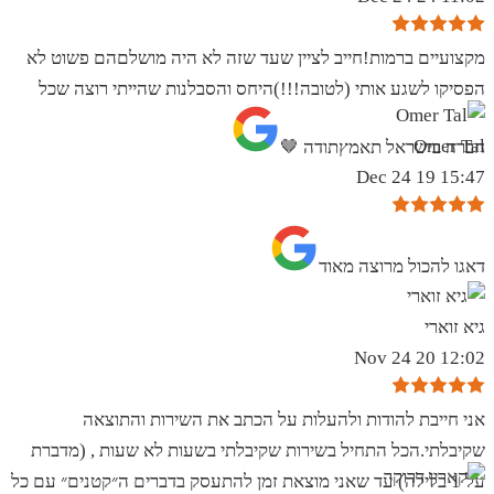
מקצועיים ברמות!חייב לציין שעד שזה לא היה מושלםהם פשוט לא
הפסיקו לשגע אותי (לטובה!!!)היחס והסבלנות שהייתי רוצה שכל
Omer Tal
חברה בישראל תאמץתודה 🤎
15:47 19 Dec 24
‏דאגו להכול מרוצה מאוד
גיא זוארי
12:02 20 Nov 24
אני חייבת להודות ולהעלות על הכתב את השירות והתוצאה
שקיבלתי.הכל התחיל בשירות שקיבלתי בשעות לא שעות , (מדברת
על 1 בלילה) עד שאני מוצאת זמן להתעסק בדברים ה״קטנים״ עם כל