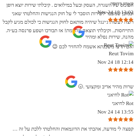
קארין דרוקר
העומס של השגרה, העסק ובעל במילואים . קיבלתי שירות יוצא דופן
13:02 18 Nov 24
וכמובן שמעבר לשירות הוסבר לי על חוק הנגישות והחלטתי שאני
רוצה לעשות ג׳ינגל שיהיה מותאם לחוק הנגישות כי לכולם מגיע לקבל
התייחסות.. וקיבלתי תוצאה מהממת! אז תבורכו ושפע פרנסה בע״ה.
מהנה, שירות נפלא ומהיר
ואם תרצו משכנתא אשמח להחזיר לכם 😉
Reut Tovim
12:14 18 Nov 24
שרות מהיר אדיב ומקצועי .🌝
Rot לחיאני
13:55 14 Nov 24
קפצה לי מודעה, אהבתי את הדוגמאות והחלטתי ללכת על זה …