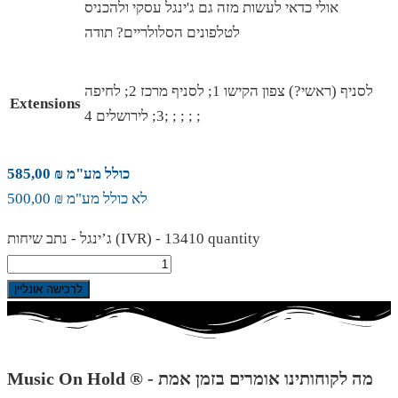
אולי כדאי לעשות מזה גם ג'ינגל עסקי ולהכניס
לטלפונים הסלולריים? תודה
לסניף (ראשי?) צפון הקישו 1; לסניף מרכז 2; לחיפה
Extensions
3; לירושלים 4; ; ; ; ;
כולל מע"מ ₪ 585,00
לא כולל מע"מ ₪ 500,00
ג’ינגל - נתב שיחות (IVR) - 13410 quantity
לרכישה אונליין
Music On Hold ® - מה לקוחותינו אומרים בזמן אמת