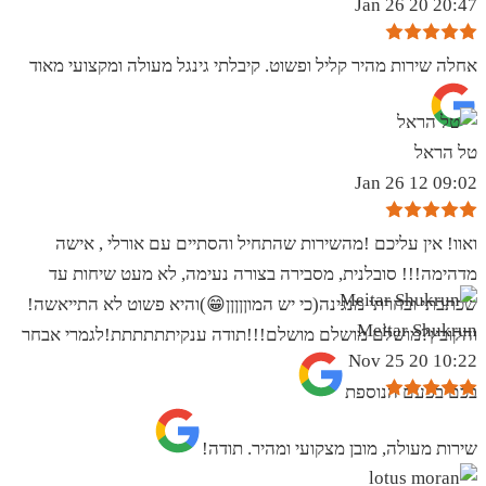
20:47 20 Jan 26
אחלה שירות מהיר קליל ופשוט. קיבלתי גינגל מעולה ומקצועי מאוד
טל הראל
09:02 12 Jan 26
ואוו! אין עליכם !מהשירות שהתחיל והסתיים עם אורלי , אישה
מדהימה!!! סובלנית, מסבירה בצורה נעימה, לא מעט שיחות עד
שכתבתי ובחרתי מנגינה(כי יש המוןןןןן😁)והיא פשוט לא התייאשה!
Meitar Shukrun
והקובץ?מושלם מושלם מושלם!!!תודה ענקיתתתתתת!לגמרי אבחר
10:22 20 Nov 25
בכם בפעם הנוספת
שירות מעולה, מובן מצקועי ומהיר. תודה!