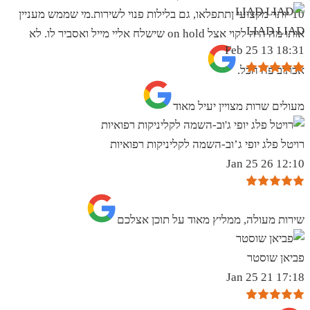
10 יותר מקצועי ןתתפלאו, גם בלילות פנוי לשירות.מי שממש מעניין
LIAD LIAD
אותו מה היה לקוי אצל on hold שישלח אליי מייל ואסביר לו. לא
18:31 13 Feb 25
אכתוב פה הכל.
מעולים שרות מצויין יעיל מאוד
רויטל פלג יופי ג’וב-השמה לקליניקות רפואיות
12:10 26 Jan 25
שירות מעולה, ממליץ מאוד על תוכן אצלכם
פביאן שוסטר
17:18 21 Jan 25