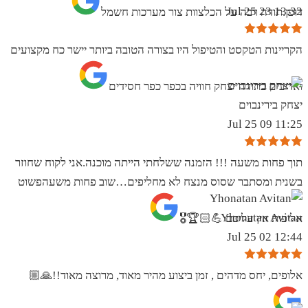
13:32 23 Jul 25
דופן.תודה רבה על הכלצוות צור מערכות חשמל
הקריינות הטקסט והטיפול היו בצורה הטובה ביותר יישר כח מקצועים
ואדיבים בתודה יצחק חוויה בכפר כפר חסידים
יצחק בירינבוים
11:25 09 Jul 25
תוך פחות משעה !!! הזמנה ששלחתי הייתה מוכנה.אני לקוח שחוזר
בשנית ומסתבר שסוס מנצח לא מחליפים…שוב פחות משעהפשוט
Yhonatan Avitan
אליפות אין עליכם 💪🏻🏆🎖
12:44 02 Jul 25
אלופים, יחס מדהים , זמן ביצוע מהיר מאוד, מרוצה מאוד!!🙏🏼