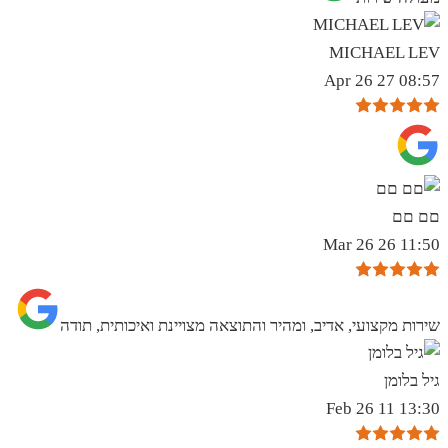
MICHAEL LEV
08:57 27 Apr 26
םם םם
11:50 26 Mar 26
שירות מקצועי, אדיב, ומהיר והתוצאה מצויינת ואיכותית, תודה
גיל בלומן
13:30 11 Feb 26