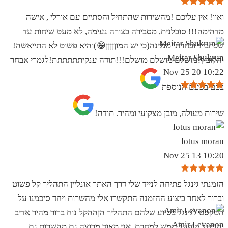
ואוו! אין עליכם !מהשירות שהתחיל והסתיים עם אורלי , אישה
מדהימה!!! סובלנית, מסבירה בצורה נעימה, לא מעט שיחות עד
שכתבתי ובחרתי מנגינה(כי יש המוןןןןן😁)והיא פשוט לא התייאשה!
Meitar Shukrun
והקובץ?מושלם מושלם מושלם!!!תודה ענקיתתתתתת!לגמרי אבחר
10:22 20 Nov 25
בכם בפעם הנוספת
שירות מעולה, מובן מצקועי ומהיר. תודה!
lotus moran
10:20 13 Nov 25
הזמנתי גינגל פתיחה לנייד שלי דרך האתר אונליין התהליך קל פשוט
וברור לאחר ביצוע ההזמנה התקשרו אלי מהשרות ויחד סיכמנו על
הטקסט לגינגל בסיוע שלהם התהליך הןההקל נוח ברור מהיר אדיב
Amir Levanon
והגינגל הופעל ממש למחרת .אני מאוד מרוצה גם מהשרות גם