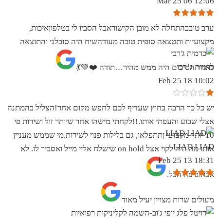
12:06 06 Mar 25
ערב טובבהתחלה לא מובן הקישוראבל הסביו לי בטלפוןאיכות,
מקצועיות ותטצאה סופית טובה מעודהשיח היה סובלני והתוצאה
כרמית ג’רבי
לאחר הסיכום היה ממש מהיר…תודה ❤️💚💃
10:02 18 Feb 25
יש כל כך הרבה בחוץ שעדיף לכם לחפש מקום אחר!הצליל בהמתנה
אצלי שבוע והעפתי אותו.!!לקחתי מישהו אחר שיותר זול ושירות פי
10 יותר מקצועי ןתתפלאו, גם בלילות פנוי לשירות.מי שממש מעניין
LIAD LIAD
אותו מה היה לקוי אצל on hold שישלח אליי מייל ואסביר לו. לא
18:31 13 Feb 25
אכתוב פה הכל.
מעולים שרות מצויין יעיל מאוד