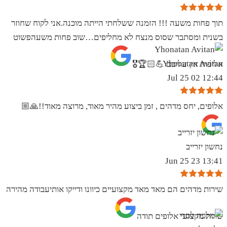
תוך פחות משעה !!! הזמנה ששלחתי הייתה מוכנה.אני לקוח שחוזר
בשנית ומסתבר שסוס מנצח לא מחליפים…שוב פחות משעהפשוט
Yhonatan Avitan
אליפות אין עליכם 💪🏻🏆🎖
12:44 02 Jul 25
אלופים, יחס מדהים , זמן ביצוע מהיר מאוד, מרוצה מאוד!!🙏🏼
נחשון יזרייב
13:41 23 Jun 25
שירות מדהים הם מאד מאד מקצועיים כיוונו ודייקו אותיעבודה מהירה
שרות מקצועי אלופים תודה