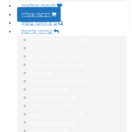
לקוחות ממליצים
רכישה אונליין
ע”פ תחומי עיסוק
שירותי קריינות
נתב עסקי – חיבלת מיתוג מושלמת
ג’ינגל עסקי
IVR / קריינות למרכזייה / נתב
תא קולי – לאחר שעות פעילות
מיתוג קולי
קריינות מקצועית לקמפיין בחירות
קריינות פרסומת רדיו
קריינות פרסומת לטלוויזיה
קריינות סרטון תדמית
קריינות להסבר שירות או מוצר
דוגמאות ע”פ תחומי עיסוק
ג’ינגל עסקי לסניפים