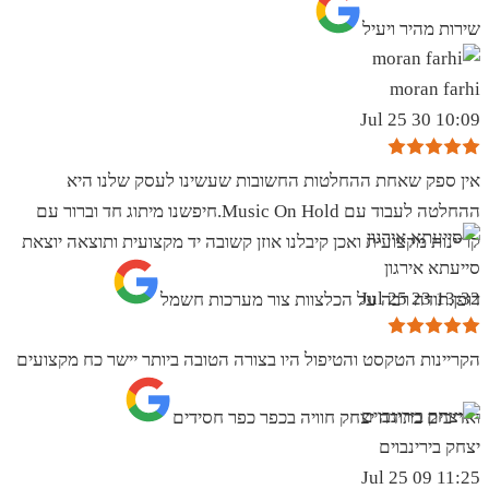
שירות מהיר ויעיל
moran farhi
10:09 30 Jul 25
אין ספק שאחת ההחלטות החשובות שעשינו לעסק שלנו היא
ההחלטה לעבוד עם Music On Hold.חיפשנו מיתוג חד וברור עם
קריינות מקצועית ואכן קיבלנו אוזן קשובה יד מקצועית ותוצאה יוצאת
סייעתא אירגון
13:32 23 Jul 25
דופן.תודה רבה על הכלצוות צור מערכות חשמל
הקריינות הטקסט והטיפול היו בצורה הטובה ביותר יישר כח מקצועים
ואדיבים בתודה יצחק חוויה בכפר כפר חסידים
יצחק בירינבוים
11:25 09 Jul 25