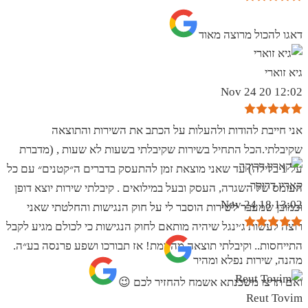
‏דאגו להכול מרוצה מאוד
גיא זוארי
12:02 20 Nov 24
אני חייבת להודות ולהעלות על הכתב את השירות והתוצאה
שקיבלתי.הכל התחיל בשירות שקיבלתי בשעות לא שעות , (מדברת
על 1 בלילה) עד שאני מוצאת זמן להתעסק בדברים ה״קטנים״ עם כל
קארין דרוקר
העומס של השגרה, העסק ובעל במילואים . קיבלתי שירות יוצא דופן
13:02 18 Nov 24
וכמובן שמעבר לשירות הוסבר לי על חוק הנגישות והחלטתי שאני
רוצה לעשות ג׳ינגל שיהיה מותאם לחוק הנגישות כי לכולם מגיע לקבל
התייחסות.. וקיבלתי תוצאה מהממת! אז תבורכו ושפע פרנסה בע״ה.
מהנה, שירות נפלא ומהיר
ואם תרצו משכנתא אשמח להחזיר לכם 😉
Reut Tovim