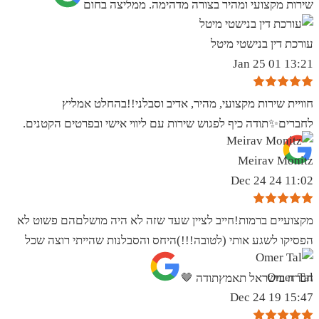
שירות מקצועי ומהיר בצורה מדהימה. ממליצה בחום
עורכת דין בנישטי מיטל
13:21 01 Jan 25
חוויית שירות מקצועי, מהיר, אדיב וסבלני!!בהחלט אמליץ
לחברים✨️תודה כיף לפגוש שירות עם ליווי אישי ובפרטים הקטנים.
Meirav Monitz
11:02 24 Dec 24
מקצועיים ברמות!חייב לציין שעד שזה לא היה מושלםהם פשוט לא
הפסיקו לשגע אותי (לטובה!!!)היחס והסבלנות שהייתי רוצה שכל
Omer Tal
חברה בישראל תאמץתודה 🤎
15:47 19 Dec 24