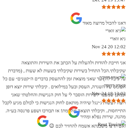
‏דאגו להכול מרוצה מאוד
גיא זוארי
12:02 20 Nov 24
אני חייבת להודות ולהעלות על הכתב את השירות והתוצאה
שקיבלתי.הכל התחיל בשירות שקיבלתי בשעות לא שעות , (מדברת
על 1 בלילה) עד שאני מוצאת זמן להתעסק בדברים ה״קטנים״ עם כל
קארין דרוקר
העומס של השגרה, העסק ובעל במילואים . קיבלתי שירות יוצא דופן
13:02 18 Nov 24
וכמובן שמעבר לשירות הוסבר לי על חוק הנגישות והחלטתי שאני
רוצה לעשות ג׳ינגל שיהיה מותאם לחוק הנגישות כי לכולם מגיע לקבל
התייחסות.. וקיבלתי תוצאה מהממת! אז תבורכו ושפע פרנסה בע״ה.
מהנה, שירות נפלא ומהיר
ואם תרצו משכנתא אשמח להחזיר לכם 😉