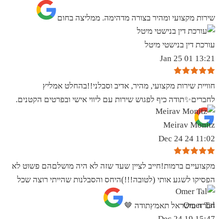
שירות מקצועי ומהיר בצורה מדהימה. ממליצה בחום
עורכת דין בנישטי מיטל
13:21 01 Jan 25
חוויית שירות מקצועי, מהיר, אדיב וסבלני!!בהחלט אמליץ
לחברים✨️תודה כיף לפגוש שירות עם ליווי אישי ובפרטים הקטנים.
Meirav Monitz
11:02 24 Dec 24
מקצועיים ברמות!חייב לציין שעד שזה לא היה מושלםהם פשוט לא
הפסיקו לשגע אותי (לטובה!!!)היחס והסבלנות שהייתי רוצה שכל
Omer Tal
חברה בישראל תאמץתודה 🤎
15:47 19 Dec 24