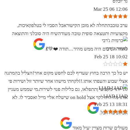
גד יובלס
12:06 06 Mar 25
ערב טובבהתחלה לא מובן הקישוראבל הסביו לי בטלפוןאיכות,
מקצועיות ותטצאה סופית טובה מעודהשיח היה סובלני והתוצאה
כרמית ג’רבי
לאחר הסיכום היה ממש מהיר…תודה ❤️💚💃
10:02 18 Feb 25
יש כל כך הרבה בחוץ שעדיף לכם לחפש מקום אחר!הצליל בהמתנה
אצלי שבוע והעפתי אותו.!!לקחתי מישהו אחר שיותר זול ושירות פי
10 יותר מקצועי ןתתפלאו, גם בלילות פנוי לשירות.מי שממש מעניין
LIAD LIAD
אותו מה היה לקוי אצל on hold שישלח אליי מייל ואסביר לו. לא
18:31 13 Feb 25
אכתוב פה הכל.
מעולים שרות מצויין יעיל מאוד