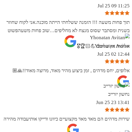
11:25 09 Jul 25
תוך פחות משעה !!! הזמנה ששלחתי הייתה מוכנה.אני לקוח שחוזר
בשנית ומסתבר שסוס מנצח לא מחליפים…שוב פחות משעהפשוט
Yhonatan Avitan
אליפות אין עליכם 💪🏻🏆🎖
12:44 02 Jul 25
אלופים, יחס מדהים , זמן ביצוע מהיר מאוד, מרוצה מאוד!!🙏🏼
נחשון יזרייב
13:41 23 Jun 25
שירות מדהים הם מאד מאד מקצועיים כיוונו ודייקו אותיעבודה מהירה