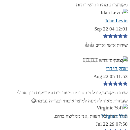
מקצועיות, מהירות ושירותיות
Idan Levin
12:01 04 Sep 22
שירות אישי ואדיב 👍👍
מקצוענים ממש 💥💥💥
יצחק חי דרי
11:53 05 Aug 22
שירות מקצועי,קיבלתי הסברים מפורתיים ומדוייקים דרך אורלי
שעוזרת מאוד להגיעה למוצר איכותי ובצורה נעימה😊
Virginie Yofi
תודה רבה לכל הצוות ,אני ממליצה בחום.
07:58 29 Jul 22