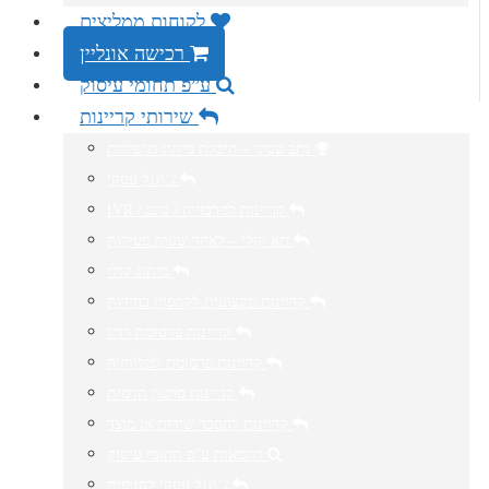
לקוחות ממליצים
רכישה אונליין
ע”פ תחומי עיסוק
שירותי קריינות
נתב עסקי – חיבלת מיתוג מושלמת
ג’ינגל עסקי
IVR / קריינות למרכזייה / נתב
תא קולי – לאחר שעות פעילות
מיתוג קולי
קריינות מקצועית לקמפיין בחירות
קריינות פרסומת רדיו
קריינות פרסומת לטלוויזיה
קריינות סרטון תדמית
קריינות להסבר שירות או מוצר
דוגמאות ע”פ תחומי עיסוק
ג’ינגל עסקי לסניפים