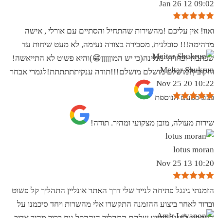
09:02 12 Jan 26
ואוו! אין עליכם !מהשירות שהתחיל והסתיים עם אורלי , אישה
מדהימה!!! סובלנית, מסבירה בצורה נעימה, לא מעט שיחות עד
שכתבתי ובחרתי מנגינה(כי יש המוןןןןן😁)והיא פשוט לא התייאשה!
Meitar Shukrun
והקובץ?מושלם מושלם מושלם!!!תודה ענקיתתתתתת!לגמרי אבחר
10:22 20 Nov 25
בכם בפעם הנוספת
שירות מעולה, מובן מצקועי ומהיר. תודה!
lotus moran
10:20 13 Nov 25
הזמנתי גינגל פתיחה לנייד שלי דרך האתר אונליין התהליך קל פשוט
וברור לאחר ביצוע ההזמנה התקשרו אלי מהשרות ויחד סיכמנו על
הטקסט לגינגל בסיוע שלהם התהליך הןההקל נוח ברור מהיר אדיב