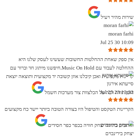
שירות מהיר ויעיל
moran farhi
10:09 30 Jul 25
אין ספק שאחת ההחלטות החשובות שעשינו לעסק שלנו היא
ההחלטה לעבוד עם Music On Hold.חיפשנו מיתוג חד וברור עם
קריינות מקצועית ואכן קיבלנו אוזן קשובה יד מקצועית ותוצאה יוצאת
סייעתא אירגון
13:32 23 Jul 25
דופן.תודה רבה על הכלצוות צור מערכות חשמל
הקריינות הטקסט והטיפול היו בצורה הטובה ביותר יישר כח מקצועים
ואדיבים בתודה יצחק חוויה בכפר כפר חסידים
יצחק בירינבוים