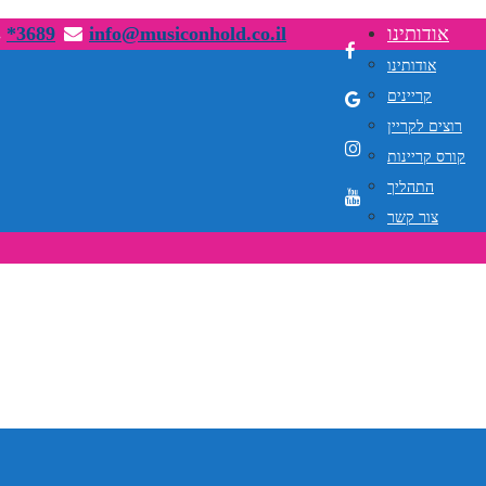
אודותינו
info@musiconhold.co.il
*3689
אודותינו
קריינים
רוצים לקריין
קורס קריינות
התהליך
צור קשר