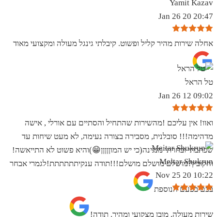
Yamit Kazav
20:47 20 Jan 26
אחלה שירות מהיר קליל ופשוט. קיבלתי גינגל מעולה ומקצועי מאוד
טל הראל
09:02 12 Jan 26
ואוו! אין עליכם !מהשירות שהתחיל והסתיים עם אורלי , אישה
מדהימה!!! סובלנית, מסבירה בצורה נעימה, לא מעט שיחות עד
שכתבתי ובחרתי מנגינה(כי יש המוןןןןן😁)והיא פשוט לא התייאשה!
Meitar Shukrun
והקובץ?מושלם מושלם מושלם!!!תודה ענקיתתתתתת!לגמרי אבחר
10:22 20 Nov 25
בכם בפעם הנוספת
שירות מעולה, מובן מצקועי ומהיר. תודה!