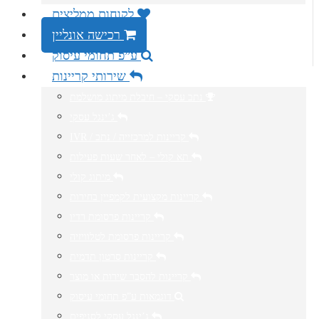
לקוחות ממליצים
רכישה אונליין
ע”פ תחומי עיסוק
שירותי קריינות
נתב עסקי – חיבלת מיתוג מושלמת
ג’ינגל עסקי
IVR / קריינות למרכזייה / נתב
תא קולי – לאחר שעות פעילות
מיתוג קולי
קריינות מקצועית לקמפיין בחירות
קריינות פרסומת רדיו
קריינות פרסומת לטלוויזיה
קריינות סרטון תדמית
קריינות להסבר שירות או מוצר
דוגמאות ע”פ תחומי עיסוק
ג’ינגל עסקי לסניפים