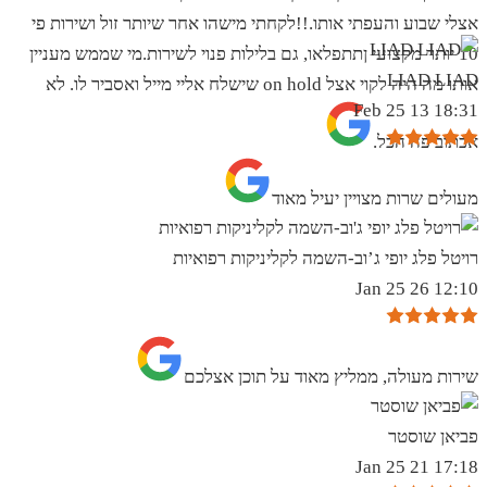
אצלי שבוע והעפתי אותו.!!לקחתי מישהו אחר שיותר זול ושירות פי
10 יותר מקצועי ןתתפלאו, גם בלילות פנוי לשירות.מי שממש מעניין
LIAD LIAD
אותו מה היה לקוי אצל on hold שישלח אליי מייל ואסביר לו. לא
18:31 13 Feb 25
אכתוב פה הכל.
מעולים שרות מצויין יעיל מאוד
רויטל פלג יופי ג’וב-השמה לקליניקות רפואיות
12:10 26 Jan 25
שירות מעולה, ממליץ מאוד על תוכן אצלכם
פביאן שוסטר
17:18 21 Jan 25