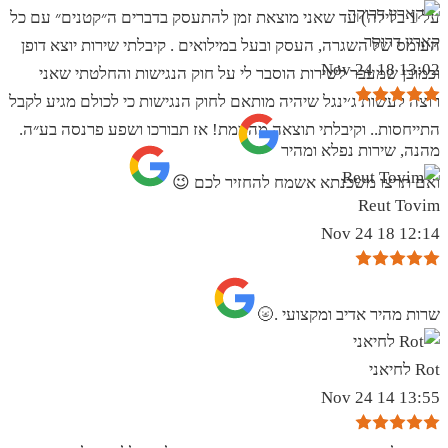
על 1 בלילה) עד שאני מוצאת זמן להתעסק בדברים ה״קטנים״ עם כל
קארין דרוקר
העומס של השגרה, העסק ובעל במילואים . קיבלתי שירות יוצא דופן
13:02 18 Nov 24
וכמובן שמעבר לשירות הוסבר לי על חוק הנגישות והחלטתי שאני
רוצה לעשות ג׳ינגל שיהיה מותאם לחוק הנגישות כי לכולם מגיע לקבל
התייחסות.. וקיבלתי תוצאה מהממת! אז תבורכו ושפע פרנסה בע״ה.
מהנה, שירות נפלא ומהיר
ואם תרצו משכנתא אשמח להחזיר לכם 😉
Reut Tovim
12:14 18 Nov 24
שרות מהיר אדיב ומקצועי .🌝
Rot לחיאני
13:55 14 Nov 24