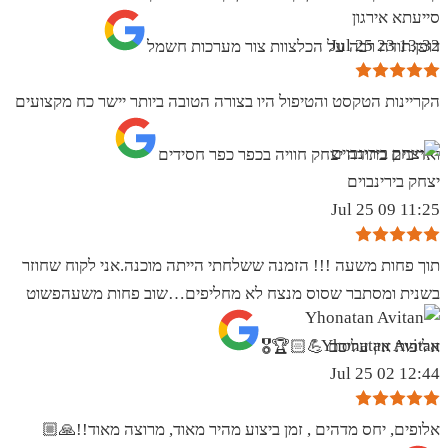
סייעתא אירגון
13:32 23 Jul 25
דופן.תודה רבה על הכלצוות צור מערכות חשמל
הקריינות הטקסט והטיפול היו בצורה הטובה ביותר יישר כח מקצועים
ואדיבים בתודה יצחק חוויה בכפר כפר חסידים
יצחק בירינבוים
11:25 09 Jul 25
תוך פחות משעה !!! הזמנה ששלחתי הייתה מוכנה.אני לקוח שחוזר
בשנית ומסתבר שסוס מנצח לא מחליפים…שוב פחות משעהפשוט
Yhonatan Avitan
אליפות אין עליכם 💪🏻🏆🎖
12:44 02 Jul 25
אלופים, יחס מדהים , זמן ביצוע מהיר מאוד, מרוצה מאוד!!🙏🏼