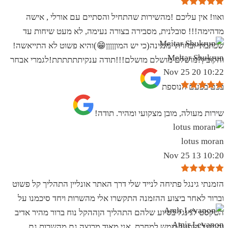
ואוו! אין עליכם !מהשירות שהתחיל והסתיים עם אורלי , אישה
מדהימה!!! סובלנית, מסבירה בצורה נעימה, לא מעט שיחות עד
שכתבתי ובחרתי מנגינה(כי יש המוןןןןן😁)והיא פשוט לא התייאשה!
Meitar Shukrun
והקובץ?מושלם מושלם מושלם!!!תודה ענקיתתתתתת!לגמרי אבחר
10:22 20 Nov 25
בכם בפעם הנוספת
שירות מעולה, מובן מצקועי ומהיר. תודה!
lotus moran
10:20 13 Nov 25
הזמנתי גינגל פתיחה לנייד שלי דרך האתר אונליין התהליך קל פשוט
וברור לאחר ביצוע ההזמנה התקשרו אלי מהשרות ויחד סיכמנו על
הטקסט לגינגל בסיוע שלהם התהליך הןההקל נוח ברור מהיר אדיב
Amir Levanon
והגינגל הופעל ממש למחרת .אני מאוד מרוצה גם מהשרות גם