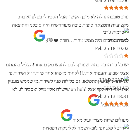
12:06 06 Mar 25
ערב טובבהתחלה לא מובן הקישוראבל הסביו לי בטלפוןאיכות,
מקצועיות ותטצאה סופית טובה מעודהשיח היה סובלני והתוצאה
כרמית ג’רבי
לאחר הסיכום היה ממש מהיר…תודה ❤️💚💃
10:02 18 Feb 25
יש כל כך הרבה בחוץ שעדיף לכם לחפש מקום אחר!הצליל בהמתנה
אצלי שבוע והעפתי אותו.!!לקחתי מישהו אחר שיותר זול ושירות פי
10 יותר מקצועי ןתתפלאו, גם בלילות פנוי לשירות.מי שממש מעניין
LIAD LIAD
אותו מה היה לקוי אצל on hold שישלח אליי מייל ואסביר לו. לא
18:31 13 Feb 25
אכתוב פה הכל.
מעולים שרות מצויין יעיל מאוד