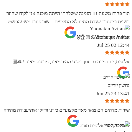
תוך פחות משעה !!! הזמנה ששלחתי הייתה מוכנה.אני לקוח שחוזר
בשנית ומסתבר שסוס מנצח לא מחליפים…שוב פחות משעהפשוט
Yhonatan Avitan
אליפות אין עליכם 💪🏻🏆🎖
12:44 02 Jul 25
אלופים, יחס מדהים , זמן ביצוע מהיר מאוד, מרוצה מאוד!!🙏🏼
נחשון יזרייב
13:41 23 Jun 25
שירות מדהים הם מאד מאד מקצועיים כיוונו ודייקו אותיעבודה מהירה
שרות מקצועי אלופים תודה