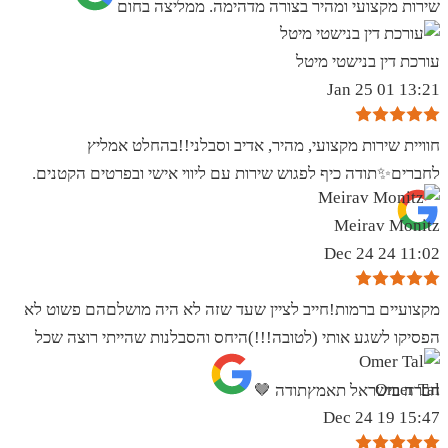
שירות מקצועי ומהיר בצורה מדהימה. ממליצה בחום
עורכת דין בנישטי מיטל
13:21 01 Jan 25
חוויית שירות מקצועי, מהיר, אדיב וסבלני!!בהחלט אמליץ
לחברים✨️תודה כיף לפגוש שירות עם ליווי אישי ובפרטים הקטנים.
Meirav Monitz
11:02 24 Dec 24
מקצועיים ברמות!חייב לציין שעד שזה לא היה מושלםהם פשוט לא
הפסיקו לשגע אותי (לטובה!!!)היחס והסבלנות שהייתי רוצה שכל
Omer Tal
חברה בישראל תאמץתודה 🤎
15:47 19 Dec 24