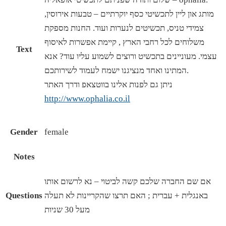
מותג און ליין לתכשיטי כסף יוקרתיים – טבעות אירוסין,
צמידי טניס, תכשיטים לנערות ועוד. החנות מספקת
משלוחים לכל רחבי הארץ , קיימת אפשרות לאיסוף
Text
עצמי. מעוניינים בתכשיט ורוצים לשמוע עליו עוד? אנא
המתינו ואחד מנציגנו ישמח לעמוד לשירותכם.
ניתן גם לפנות אלינו בווטצאפ ודרך האתר
http://www.ophalia.co.il
Gender
female
Notes
אם שם החברה שלכם קשה לביטוי – נא לרשום אותו
באנגלית + עברית ; האם תרצו שהקריינות לא תעלה
Questions
מעל 30 שניות