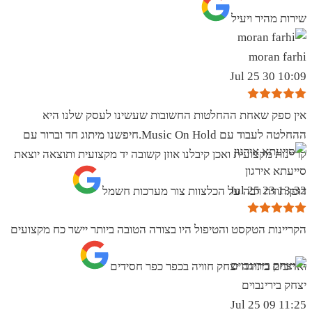
שירות מהיר ויעיל
moran farhi
10:09 30 Jul 25
אין ספק שאחת ההחלטות החשובות שעשינו לעסק שלנו היא
ההחלטה לעבוד עם Music On Hold.חיפשנו מיתוג חד וברור עם
קריינות מקצועית ואכן קיבלנו אוזן קשובה יד מקצועית ותוצאה יוצאת
סייעתא אירגון
13:32 23 Jul 25
דופן.תודה רבה על הכלצוות צור מערכות חשמל
הקריינות הטקסט והטיפול היו בצורה הטובה ביותר יישר כח מקצועים
ואדיבים בתודה יצחק חוויה בכפר כפר חסידים
יצחק בירינבוים
11:25 09 Jul 25