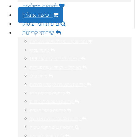
לקוחות ממליצים
רכישה אונליין
ע”פ תחומי עיסוק
שירותי קריינות
נתב עסקי – חיבלת מיתוג מושלמת
ג’ינגל עסקי
IVR / קריינות למרכזייה / נתב
תא קולי – לאחר שעות פעילות
מיתוג קולי
קריינות מקצועית לקמפיין בחירות
קריינות פרסומת רדיו
קריינות פרסומת לטלוויזיה
קריינות סרטון תדמית
קריינות להסבר שירות או מוצר
דוגמאות ע”פ תחומי עיסוק
ג’ינגל עסקי לסניפים