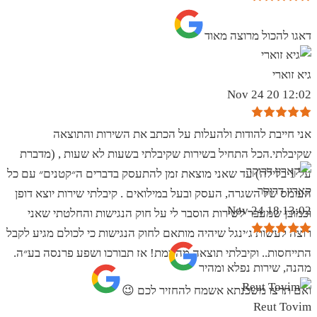
‏דאגו להכול מרוצה מאוד
גיא זוארי
12:02 20 Nov 24
אני חייבת להודות ולהעלות על הכתב את השירות והתוצאה
שקיבלתי.הכל התחיל בשירות שקיבלתי בשעות לא שעות , (מדברת
על 1 בלילה) עד שאני מוצאת זמן להתעסק בדברים ה״קטנים״ עם כל
קארין דרוקר
העומס של השגרה, העסק ובעל במילואים . קיבלתי שירות יוצא דופן
13:02 18 Nov 24
וכמובן שמעבר לשירות הוסבר לי על חוק הנגישות והחלטתי שאני
רוצה לעשות ג׳ינגל שיהיה מותאם לחוק הנגישות כי לכולם מגיע לקבל
התייחסות.. וקיבלתי תוצאה מהממת! אז תבורכו ושפע פרנסה בע״ה.
מהנה, שירות נפלא ומהיר
ואם תרצו משכנתא אשמח להחזיר לכם 😉
Reut Tovim