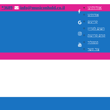
אודותינו
info@musiconhold.co.il
*3689
אודותינו
קריינים
רוצים לקריין
קורס קריינות
התהליך
צור קשר