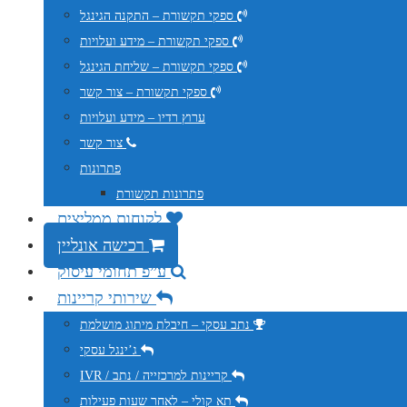
ספקי תקשורת – התקנה הגינגל
ספקי תקשורת – מידע ועלויות
ספקי תקשורת – שליחת הגינגל
ספקי תקשורת – צור קשר
ערוץ רדיו – מידע ועלויות
צור קשר
פתרונות
פתרונות תקשורת
לקוחות ממליצים
רכישה אונליין
ע”פ תחומי עיסוק
שירותי קריינות
נתב עסקי – חיבלת מיתוג מושלמת
ג’ינגל עסקי
IVR / קריינות למרכזייה / נתב
תא קולי – לאחר שעות פעילות