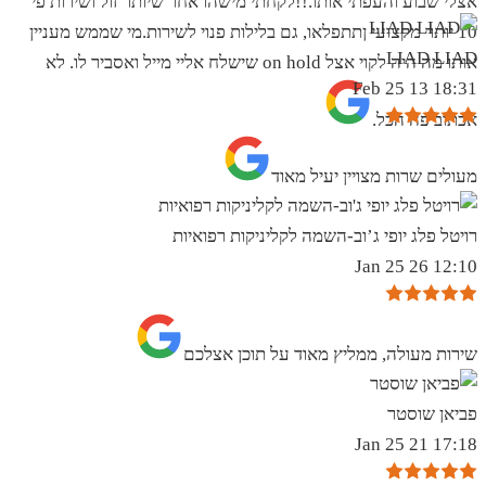
אצלי שבוע והעפתי אותו.!!לקחתי מישהו אחר שיותר זול ושירות פי
10 יותר מקצועי ןתתפלאו, גם בלילות פנוי לשירות.מי שממש מעניין
LIAD LIAD
אותו מה היה לקוי אצל on hold שישלח אליי מייל ואסביר לו. לא
18:31 13 Feb 25
אכתוב פה הכל.
מעולים שרות מצויין יעיל מאוד
רויטל פלג יופי ג’וב-השמה לקליניקות רפואיות
12:10 26 Jan 25
שירות מעולה, ממליץ מאוד על תוכן אצלכם
פביאן שוסטר
17:18 21 Jan 25