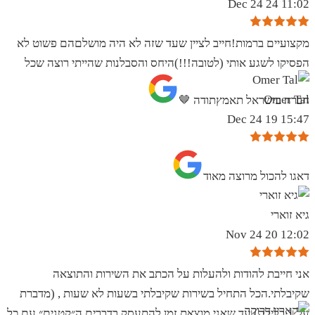
11:02 24 Dec 24
מקצועיים ברמות!חייב לציין שעד שזה לא היה מושלםהם פשוט לא
הפסיקו לשגע אותי (לטובה!!!)היחס והסבלנות שהייתי רוצה שכל
Omer Tal
חברה בישראל תאמץתודה 🤎
15:47 19 Dec 24
‏דאגו להכול מרוצה מאוד
גיא זוארי
12:02 20 Nov 24
אני חייבת להודות ולהעלות על הכתב את השירות והתוצאה
שקיבלתי.הכל התחיל בשירות שקיבלתי בשעות לא שעות , (מדברת
על 1 בלילה) עד שאני מוצאת זמן להתעסק בדברים ה״קטנים״ עם כל