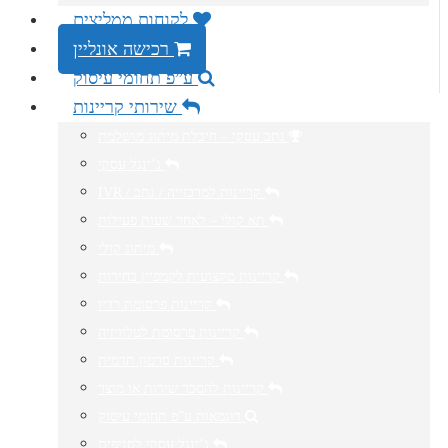
לקוחות ממליצים
רכישה אונליין
ע”פ תחומי עיסוק
שירותי קריינות
נתב עסקי – חיבלת מיתוג מושלמת
ג’ינגל עסקי
IVR / קריינות למרכזייה / נתב
תא קולי – לאחר שעות פעילות
מיתוג קולי
קריינות מקצועית לקמפיין בחירות
קריינות פרסומת רדיו
קריינות פרסומת לטלוויזיה
קריינות סרטון תדמית
קריינות להסבר שירות או מוצר
דוגמאות ע”פ תחומי עיסוק
ג’ינגל עסקי לסניפים