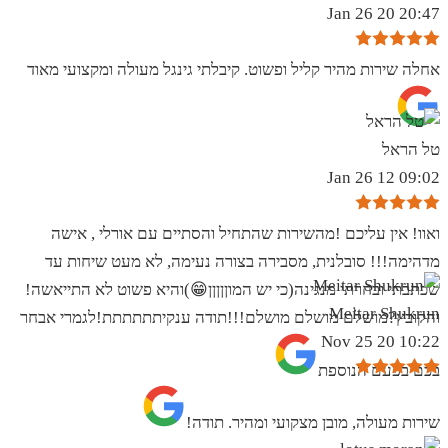
20:47 20 Jan 26
אחלה שירות מהיר קליל ופשוט. קיבלתי גינגל מעולה ומקצועי מאוד
טל הראל
09:02 12 Jan 26
ואוו! אין עליכם !מהשירות שהתחיל והסתיים עם אורלי , אישה
מדהימה!!! סובלנית, מסבירה בצורה נעימה, לא מעט שיחות עד
שכתבתי ובחרתי מנגינה(כי יש המוןןןןן😁)והיא פשוט לא התייאשה!
Meitar Shukrun
והקובץ?מושלם מושלם מושלם!!!תודה ענקיתתתתתת!לגמרי אבחר
10:22 20 Nov 25
בכם בפעם הנוספת
שירות מעולה, מובן מצקועי ומהיר. תודה!