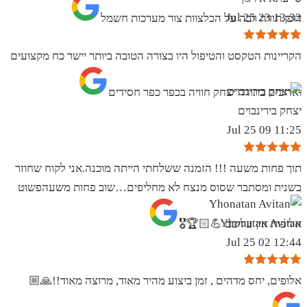
13:32 23 Jul 25
דופן.תודה רבה על הכלצוות צור מערכות חשמל
הקריינות הטקסט והטיפול היו בצורה הטובה ביותר יישר כח מקצועים
ואדיבים בתודה יצחק חוויה בכפר כפר חסידים
יצחק בירינבוים
11:25 09 Jul 25
תוך פחות משעה !!! הזמנה ששלחתי הייתה מוכנה.אני לקוח שחוזר
בשנית ומסתבר שסוס מנצח לא מחליפים…שוב פחות משעהפשוט
Yhonatan Avitan
אליפות אין עליכם 💪🏻🏆🎖
12:44 02 Jul 25
אלופים, יחס מדהים , זמן ביצוע מהיר מאוד, מרוצה מאוד!!🙏🏼