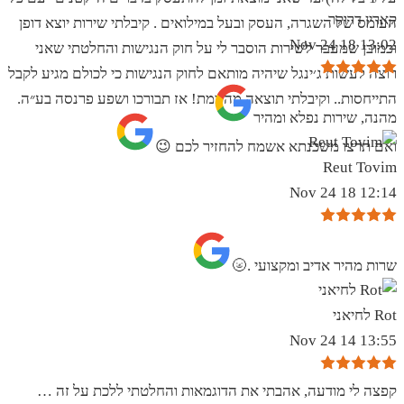
קארין דרוקר
העומס של השגרה, העסק ובעל במילואים . קיבלתי שירות יוצא דופן
13:02 18 Nov 24
וכמובן שמעבר לשירות הוסבר לי על חוק הנגישות והחלטתי שאני
רוצה לעשות ג׳ינגל שיהיה מותאם לחוק הנגישות כי לכולם מגיע לקבל
התייחסות.. וקיבלתי תוצאה מהממת! אז תבורכו ושפע פרנסה בע״ה.
מהנה, שירות נפלא ומהיר
ואם תרצו משכנתא אשמח להחזיר לכם 😉
Reut Tovim
12:14 18 Nov 24
שרות מהיר אדיב ומקצועי .🌝
Rot לחיאני
13:55 14 Nov 24
קפצה לי מודעה, אהבתי את הדוגמאות והחלטתי ללכת על זה …