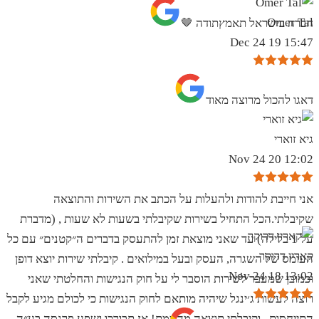
Omer Tal
חברה בישראל תאמץתודה 🤎
15:47 19 Dec 24
‏דאגו להכול מרוצה מאוד
גיא זוארי
12:02 20 Nov 24
אני חייבת להודות ולהעלות על הכתב את השירות והתוצאה
שקיבלתי.הכל התחיל בשירות שקיבלתי בשעות לא שעות , (מדברת
על 1 בלילה) עד שאני מוצאת זמן להתעסק בדברים ה״קטנים״ עם כל
קארין דרוקר
העומס של השגרה, העסק ובעל במילואים . קיבלתי שירות יוצא דופן
13:02 18 Nov 24
וכמובן שמעבר לשירות הוסבר לי על חוק הנגישות והחלטתי שאני
רוצה לעשות ג׳ינגל שיהיה מותאם לחוק הנגישות כי לכולם מגיע לקבל
התייחסות.. וקיבלתי תוצאה מהממת! אז תבורכו ושפע פרנסה בע״ה.