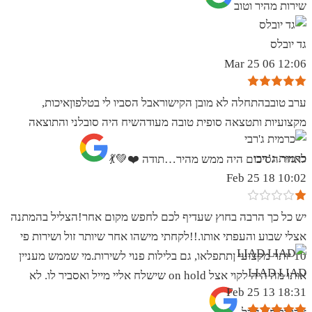
שירות מהיר וטוב
גד יובלס
12:06 06 Mar 25
ערב טובבהתחלה לא מובן הקישוראבל הסביו לי בטלפוןאיכות,
מקצועיות ותטצאה סופית טובה מעודהשיח היה סובלני והתוצאה
כרמית ג’רבי
לאחר הסיכום היה ממש מהיר…תודה ❤️💚💃
10:02 18 Feb 25
יש כל כך הרבה בחוץ שעדיף לכם לחפש מקום אחר!הצליל בהמתנה
אצלי שבוע והעפתי אותו.!!לקחתי מישהו אחר שיותר זול ושירות פי
10 יותר מקצועי ןתתפלאו, גם בלילות פנוי לשירות.מי שממש מעניין
LIAD LIAD
אותו מה היה לקוי אצל on hold שישלח אליי מייל ואסביר לו. לא
18:31 13 Feb 25