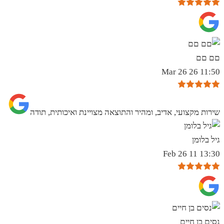
םם םם
11:50 26 Mar 26
שירות מקצועי, אדיב, ומהיר והתוצאה מצויינת ואיכותית, תודה
גיל בלומן
13:30 11 Feb 26
נסים בן חיים