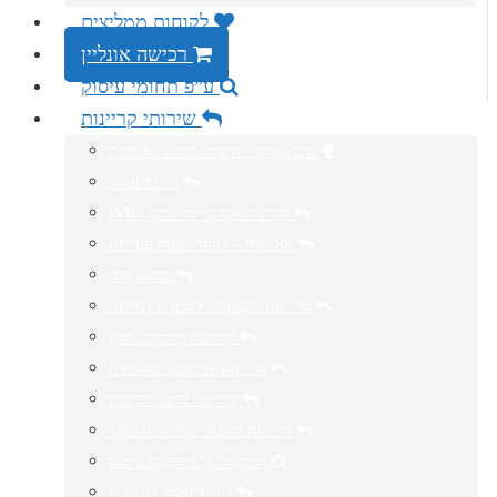
לקוחות ממליצים
רכישה אונליין
ע”פ תחומי עיסוק
שירותי קריינות
נתב עסקי – חיבלת מיתוג מושלמת
ג’ינגל עסקי
IVR / קריינות למרכזייה / נתב
תא קולי – לאחר שעות פעילות
מיתוג קולי
קריינות מקצועית לקמפיין בחירות
קריינות פרסומת רדיו
קריינות פרסומת לטלוויזיה
קריינות סרטון תדמית
קריינות להסבר שירות או מוצר
דוגמאות ע”פ תחומי עיסוק
ג’ינגל עסקי לסניפים