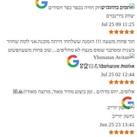
ואדיבים בתודה יצחק חוויה בכפר כפר חסידים
יצחק בירינבוים
11:25 09 Jul 25
תוך פחות משעה !!! הזמנה ששלחתי הייתה מוכנה.אני לקוח שחוזר
בשנית ומסתבר שסוס מנצח לא מחליפים…שוב פחות משעהפשוט
Yhonatan Avitan
אליפות אין עליכם 💪🏻🏆🎖
12:44 02 Jul 25
אלופים, יחס מדהים , זמן ביצוע מהיר מאוד, מרוצה מאוד!!🙏🏼
נחשון יזרייב
13:41 23 Jun 25