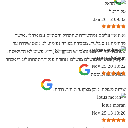
טל הראל
09:02 12 Jan 26
ואוו! אין עליכם !מהשירות שהתחיל והסתיים עם אורלי , אישה
מדהימה!!! סובלנית, מסבירה בצורה נעימה, לא מעט שיחות עד
שכתבתי ובחרתי מנגינה(כי יש המוןןןןן😁)והיא פשוט לא התייאשה!
Meitar Shukrun
והקובץ?מושלם מושלם מושלם!!!תודה ענקיתתתתתת!לגמרי אבחר
10:22 20 Nov 25
בכם בפעם הנוספת
שירות מעולה, מובן מצקועי ומהיר. תודה!
lotus moran
10:20 13 Nov 25