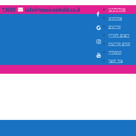
אודותינו
info@musiconhold.co.il
*3689
אודותינו
קריינים
רוצים לקריין
קורס קריינות
התהליך
צור קשר