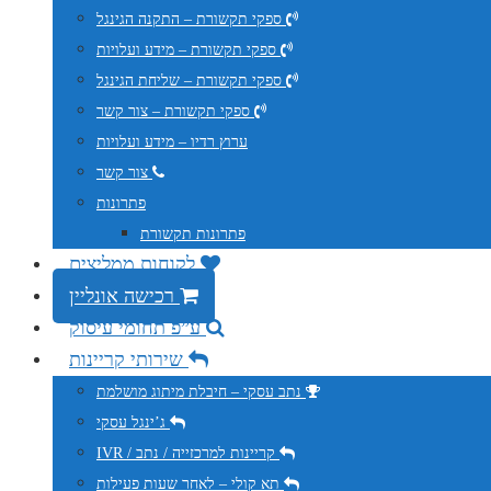
ספקי תקשורת – התקנה הגינגל
ספקי תקשורת – מידע ועלויות
ספקי תקשורת – שליחת הגינגל
ספקי תקשורת – צור קשר
ערוץ רדיו – מידע ועלויות
צור קשר
פתרונות
פתרונות תקשורת
לקוחות ממליצים
רכישה אונליין
ע”פ תחומי עיסוק
שירותי קריינות
נתב עסקי – חיבלת מיתוג מושלמת
ג’ינגל עסקי
IVR / קריינות למרכזייה / נתב
תא קולי – לאחר שעות פעילות