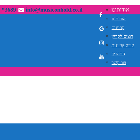
אודותינו
info@musiconhold.co.il
*3689
אודותינו
קריינים
רוצים לקריין
קורס קריינות
התהליך
צור קשר