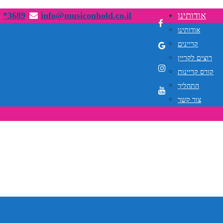
אודותינו
info@musiconhold.co.il
*3689
אודותינו
קריינים
רוצים לקריין
קורס קריינות
התהליך
צור קשר