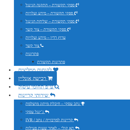
ספקי תקשורת – התקנה הגינגל
ספקי תקשורת – מידע ועלויות
ספקי תקשורת – שליחת הגינגל
ספקי תקשורת – צור קשר
ערוץ רדיו – מידע ועלויות
צור קשר
פתרונות
פתרונות תקשורת
לקוחות ממליצים
רכישה אונליין
ע”פ תחומי עיסוק
שירותי קריינות
נתב עסקי – חיבלת מיתוג מושלמת
ג’ינגל עסקי
IVR / קריינות למרכזייה / נתב
תא קולי – לאחר שעות פעילות