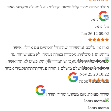
אחלה שירות מהיר קליל ופשוט. קיבלתי גינגל מעולה ומקצועי מאוד
טל הראל
09:02 12 Jan 26
ואוו! אין עליכם !מהשירות שהתחיל והסתיים עם אורלי , אישה
מדהימה!!! סובלנית, מסבירה בצורה נעימה, לא מעט שיחות עד
שכתבתי ובחרתי מנגינה(כי יש המוןןןןן😁)והיא פשוט לא התייאשה!
Meitar Shukrun
והקובץ?מושלם מושלם מושלם!!!תודה ענקיתתתתתת!לגמרי אבחר
10:22 20 Nov 25
בכם בפעם הנוספת
שירות מעולה, מובן מצקועי ומהיר. תודה!
lotus moran