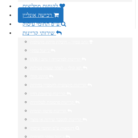
לקוחות ממליצים
רכישה אונליין
ע”פ תחומי עיסוק
שירותי קריינות
נתב עסקי – חיבלת מיתוג מושלמת
ג’ינגל עסקי
IVR / קריינות למרכזייה / נתב
תא קולי – לאחר שעות פעילות
מיתוג קולי
קריינות מקצועית לקמפיין בחירות
קריינות פרסומת רדיו
קריינות פרסומת לטלוויזיה
קריינות סרטון תדמית
קריינות להסבר שירות או מוצר
דוגמאות ע”פ תחומי עיסוק
ג’ינגל עסקי לסניפים