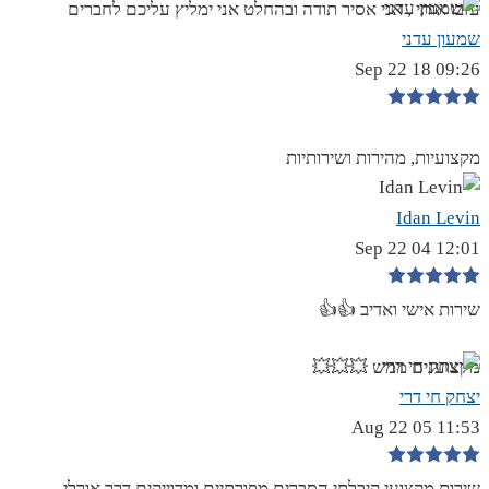
עזבו אותי , אני אסיר תודה ובהחלט אני ימליץ עליכם לחברים
שמעון עדני
09:26 18 Sep 22
מקצועיות, מהירות ושירותיות
Idan Levin
12:01 04 Sep 22
שירות אישי ואדיב 👍👍
מקצוענים ממש 💥💥💥
יצחק חי דרי
11:53 05 Aug 22
שירות מקצועי,קיבלתי הסברים מפורתיים ומדוייקים דרך אורלי