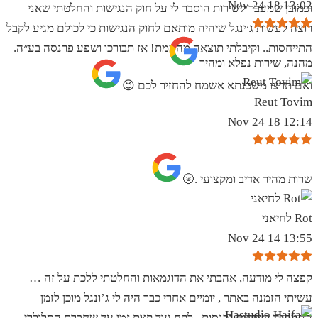
13:02 18 Nov 24
וכמובן שמעבר לשירות הוסבר לי על חוק הנגישות והחלטתי שאני
רוצה לעשות ג׳ינגל שיהיה מותאם לחוק הנגישות כי לכולם מגיע לקבל
התייחסות.. וקיבלתי תוצאה מהממת! אז תבורכו ושפע פרנסה בע״ה.
מהנה, שירות נפלא ומהיר
ואם תרצו משכנתא אשמח להחזיר לכם 😉
Reut Tovim
12:14 18 Nov 24
שרות מהיר אדיב ומקצועי .🌝
Rot לחיאני
13:55 14 Nov 24
קפצה לי מודעה, אהבתי את הדוגמאות והחלטתי ללכת על זה …
עשיתי הזמנה באתר , יומיים אחרי כבר היה לי ג’ונגל מוכן לזמן
ההמתנה בשיחות נכנסות . לקח עוד קצת זמן עד שחברת הסלולרי