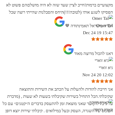
מקצועיים ברמות!חייב לציין שעד שזה לא היה מושלםהם פשוט לא
הפסיקו לשגע אותי (לטובה!!!)היחס והסבלנות שהייתי רוצה שכל
Omer Tal
חברה בישראל תאמץתודה 🤎
15:47 19 Dec 24
‏דאגו להכול מרוצה מאוד
גיא זוארי
12:02 20 Nov 24
אני חייבת להודות ולהעלות על הכתב את השירות והתוצאה
שקיבלתי.הכל התחיל בשירות שקיבלתי בשעות לא שעות , (מדברת
על 1 בלילה) עד שאני מוצאת זמן להתעסק בדברים ה״קטנים״ עם כל
קארין דרוקר
העומס של השגרה, העסק ובעל במילואים . קיבלתי שירות יוצא דופן