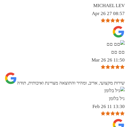
MICHAEL LEV
08:57 27 Apr 26
םם םם
11:50 26 Mar 26
שירות מקצועי, אדיב, ומהיר והתוצאה מצויינת ואיכותית, תודה
גיל בלומן
13:30 11 Feb 26