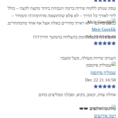
עסק שנותן ללקוח שירות ברמה הגבוהה ביותר מקצה לקצה – כולל
ליווי לאורך כל הדרך – לא פלא שהתוצאה מדהימה!!! והמחיר –
כמעט בחינם – לא ראיתי מחירים כאלה אצל אף אחד מהמתחרים.
Meir Gorelik
09:49 02 Feb 23
אתם מדהימים!!! המון בהצלחה בהמשך הדרך!!!!
העניקו שירות מעולה, מעל ומעבר.
שמוליק פיקסמן
16:58 21 Dec 22
אחלה צוות, קשוב, בקיא, וסבלני ממליצים בחום
צוות של אלופים 👑👑
רטה אירועים