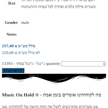
Text
בשניים אילוף כלבים ופתרון לכל בעיות ההתנהגות
Gender
male
Notes
כולל מע"מ ₪ 257,40
לא כולל מע"מ ₪ 220,00
ג’ינגל - ג'ינגל עסקי - 13393 quantity
לרכישה אונליין
Music On Hold ® - מה לקוחותינו אומרים בזמן אמת
אנו מעריכים ומתרגשים לקבל את חוות הדעת של לקוחותינו ,אנו