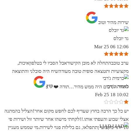
שירות מהיר וטוב
גד יובלס
12:06 06 Mar 25
ערב טובבהתחלה לא מובן הקישוראבל הסביו לי בטלפוןאיכות,
מקצועיות ותטצאה סופית טובה מעודהשיח היה סובלני והתוצאה
כרמית ג’רבי
לאחר הסיכום היה ממש מהיר…תודה ❤️💚💃
10:02 18 Feb 25
יש כל כך הרבה בחוץ שעדיף לכם לחפש מקום אחר!הצליל בהמתנה
אצלי שבוע והעפתי אותו.!!לקחתי מישהו אחר שיותר זול ושירות פי
10 יותר מקצועי ןתתפלאו, גם בלילות פנוי לשירות.מי שממש מעניין