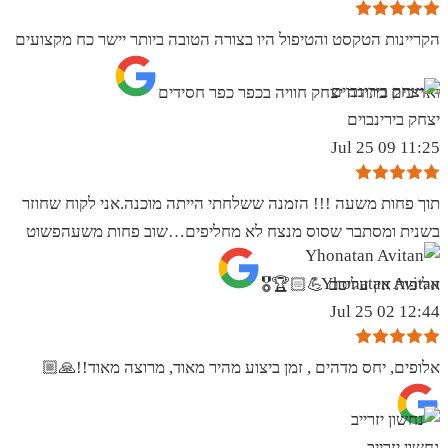
הקריינות הטקסט והטיפול היו בצורה הטובה ביותר יישר כח מקצועים
ואדיבים בתודה יצחק חוויה בכפר כפר חסידים
יצחק בירינבוים
11:25 09 Jul 25
תוך פחות משעה !!! הזמנה ששלחתי הייתה מוכנה.אני לקוח שחוזר
בשנית ומסתבר שסוס מנצח לא מחליפים…שוב פחות משעהפשוט
Yhonatan Avitan
אליפות אין עליכם 💪🏻🏆🎖
12:44 02 Jul 25
אלופים, יחס מדהים , זמן ביצוע מהיר מאוד, מרוצה מאוד!!🙏🏼
נחשון יזרייב