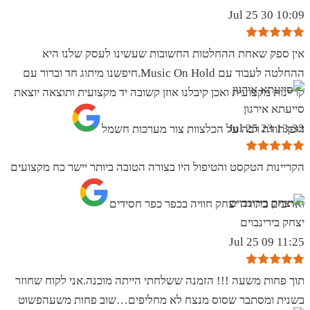
10:09 30 Jul 25
אין ספק שאחת ההחלטות החשובות שעשינו לעסק שלנו היא
ההחלטה לעבוד עם Music On Hold.חיפשנו מיתוג חד וברור עם
קריינות מקצועית ואכן קיבלנו אוזן קשובה יד מקצועית ותוצאה יוצאת
סייעתא אירגון
13:32 23 Jul 25
דופן.תודה רבה על הכלצוות צור מערכות חשמל
הקריינות הטקסט והטיפול היו בצורה הטובה ביותר יישר כח מקצועים
ואדיבים בתודה יצחק חוויה בכפר כפר חסידים
יצחק בירינבוים
11:25 09 Jul 25
תוך פחות משעה !!! הזמנה ששלחתי הייתה מוכנה.אני לקוח שחוזר
בשנית ומסתבר שסוס מנצח לא מחליפים…שוב פחות משעהפשוט