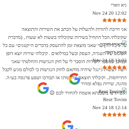
גיא זוארי
12:02 20 Nov 24
אני חייבת להודות ולהעלות על הכתב את השירות והתוצאה
שקיבלתי.הכל התחיל בשירות שקיבלתי בשעות לא שעות , (מדברת
על 1 בלילה) עד שאני מוצאת זמן להתעסק בדברים ה״קטנים״ עם כל
קארין דרוקר
העומס של השגרה, העסק ובעל במילואים . קיבלתי שירות יוצא דופן
13:02 18 Nov 24
וכמובן שמעבר לשירות הוסבר לי על חוק הנגישות והחלטתי שאני
רוצה לעשות ג׳ינגל שיהיה מותאם לחוק הנגישות כי לכולם מגיע לקבל
התייחסות.. וקיבלתי תוצאה מהממת! אז תבורכו ושפע פרנסה בע״ה.
מהנה, שירות נפלא ומהיר
ואם תרצו משכנתא אשמח להחזיר לכם 😉
Reut Tovim
12:14 18 Nov 24