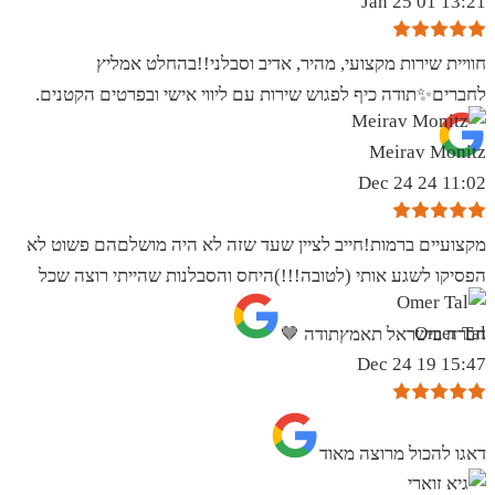
13:21 01 Jan 25
חוויית שירות מקצועי, מהיר, אדיב וסבלני!!בהחלט אמליץ
לחברים✨️תודה כיף לפגוש שירות עם ליווי אישי ובפרטים הקטנים.
Meirav Monitz
11:02 24 Dec 24
מקצועיים ברמות!חייב לציין שעד שזה לא היה מושלםהם פשוט לא
הפסיקו לשגע אותי (לטובה!!!)היחס והסבלנות שהייתי רוצה שכל
Omer Tal
חברה בישראל תאמץתודה 🤎
15:47 19 Dec 24
‏דאגו להכול מרוצה מאוד