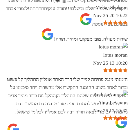
שכתבתי ובחרתי מנגינה(כי יש המוןןןןן😁)והיא פשוט לא התייאשה!
Meitar Shukrun
והקובץ?מושלם מושלם מושלם!!!תודה ענקיתתתתתת!לגמרי אבחר
10:22 20 Nov 25
בכם בפעם הנוספת
שירות מעולה, מובן מצקועי ומהיר. תודה!
lotus moran
10:20 13 Nov 25
הזמנתי גינגל פתיחה לנייד שלי דרך האתר אונליין התהליך קל פשוט
וברור לאחר ביצוע ההזמנה התקשרו אלי מהשרות ויחד סיכמנו על
הטקסט לגינגל בסיוע שלהם התהליך הןההקל נוח ברור מהיר אדיב
Amir Levanon
והגינגל הופעל ממש למחרת .אני מאוד מרוצה גם מהשרות גם
10:32 12 Nov 25
מהמחיר וגם מהתוצאה תודה רבה לכם אמליץ לכל מי שישאל .