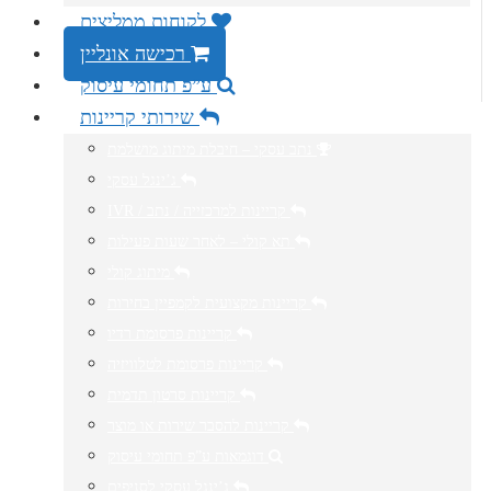
לקוחות ממליצים
רכישה אונליין
ע”פ תחומי עיסוק
שירותי קריינות
נתב עסקי – חיבלת מיתוג מושלמת
ג’ינגל עסקי
IVR / קריינות למרכזייה / נתב
תא קולי – לאחר שעות פעילות
מיתוג קולי
קריינות מקצועית לקמפיין בחירות
קריינות פרסומת רדיו
קריינות פרסומת לטלוויזיה
קריינות סרטון תדמית
קריינות להסבר שירות או מוצר
דוגמאות ע”פ תחומי עיסוק
ג’ינגל עסקי לסניפים