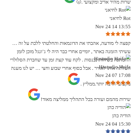
שרות מהיר אדיב ומקצועי .🌝
Rot לחיאני
13:55 14 Nov 24
קפצה לי מודעה, אהבתי את הדוגמאות והחלטתי ללכת על זה …
עשיתי הזמנה באתר , יומיים אחרי כבר היה לי ג’ונגל מוכן לזמן
ההמתנה בשיחות נכנסות . לקח עוד קצת זמן עד שחברת הסלולרי
Hastudio Haifa
העלתה אותו לאוויר . אבל בסוף אחרי שבוע וחצי … יש לנו מענה
17:08 07 Nov 24
מקצועי הרבה יותר.ממליץ .
שירות מהמם ועזרה בכל התהליך ממליצה מאוד!
הודיה כהן
15:30 04 Nov 24