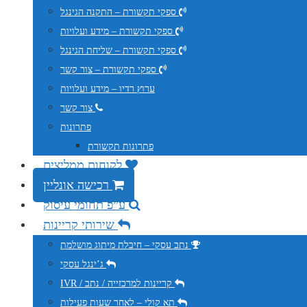
ספקי תקשורת – התקנה הגינגל
ספקי תקשורת – מידע ועלויות
ספקי תקשורת – שליחת הגינגל
ספקי תקשורת – צור קשר
ערוץ רדיו – מידע ועלויות
צור קשר
פתרונות
פתרונות תקשורת
לקוחות ממליצים
רכישה אונליין
ע”פ תחומי עיסוק
שירותי קריינות
נתב עסקי – חיבלת מיתוג מושלמת
ג’ינגל עסקי
IVR / קריינות למרכזייה / נתב
תא קולי – לאחר שעות פעילות