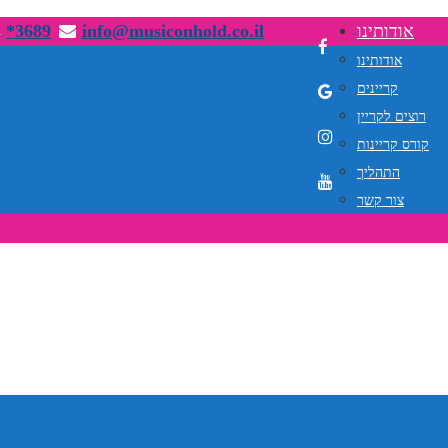
אודותינו
info@musiconhold.co.il
*3689
אודותינו
קריינים
רוצים לקריין
קורס קריינות
התהליך
צור קשר