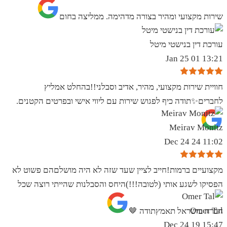
שירות מקצועי ומהיר בצורה מדהימה. ממליצה בחום
עורכת דין בנישטי מיטל
13:21 01 Jan 25
חוויית שירות מקצועי, מהיר, אדיב וסבלני!!בהחלט אמליץ
לחברים✨️תודה כיף לפגוש שירות עם ליווי אישי ובפרטים הקטנים.
Meirav Monitz
11:02 24 Dec 24
מקצועיים ברמות!חייב לציין שעד שזה לא היה מושלםהם פשוט לא
הפסיקו לשגע אותי (לטובה!!!)היחס והסבלנות שהייתי רוצה שכל
Omer Tal
חברה בישראל תאמץתודה 🤎
15:47 19 Dec 24