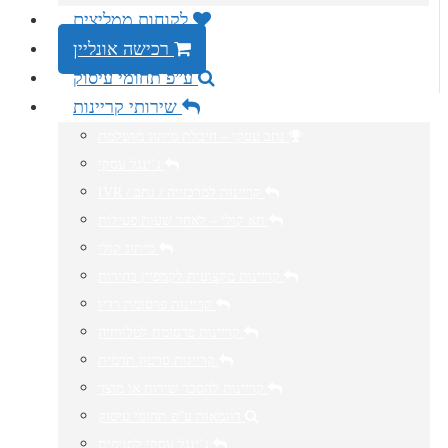
לקוחות ממליצים
רכישה אונליין
ע”פ תחומי עיסוק
שירותי קריינות
נתב עסקי – חיבלת מיתוג מושלמת
ג’ינגל עסקי
IVR / קריינות למרכזייה / נתב
תא קולי – לאחר שעות פעילות
מיתוג קולי
קריינות מקצועית לקמפיין בחירות
קריינות פרסומת רדיו
קריינות פרסומת לטלוויזיה
קריינות סרטון תדמית
קריינות להסבר שירות או מוצר
דוגמאות ע”פ תחומי עיסוק
ג’ינגל עסקי לסניפים