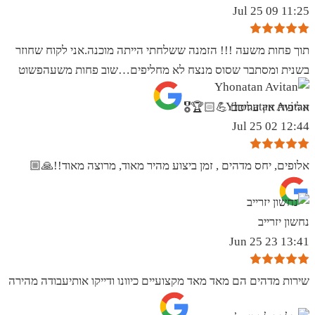
11:25 09 Jul 25
תוך פחות משעה !!! הזמנה ששלחתי הייתה מוכנה.אני לקוח שחוזר
בשנית ומסתבר שסוס מנצח לא מחליפים…שוב פחות משעהפשוט
Yhonatan Avitan
אליפות אין עליכם 💪🏻🏆🎖
12:44 02 Jul 25
אלופים, יחס מדהים , זמן ביצוע מהיר מאוד, מרוצה מאוד!!🙏🏼
נחשון יזרייב
13:41 23 Jun 25
שירות מדהים הם מאד מאד מקצועיים כיוונו ודייקו אותיעבודה מהירה