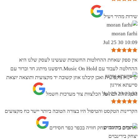
שירות מהיר ויעיל
moran farhi
10:09 30 Jul 25
אין ספק שאחת ההחלטות החשובות שעשינו לעסק שלנו היא
ההחלטה לעבוד עם Music On Hold.חיפשנו מיתוג חד וברור עם
קריינות מקצועית ואכן קיבלנו אוזן קשובה יד מקצועית ותוצאה יוצאת
סייעתא אירגון
13:32 23 Jul 25
דופן.תודה רבה על הכלצוות צור מערכות חשמל
הקריינות הטקסט והטיפול היו בצורה הטובה ביותר יישר כח מקצועים
ואדיבים בתודה יצחק חוויה בכפר כפר חסידים
יצחק בירינבוים