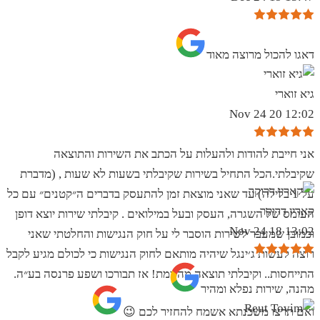
‏דאגו להכול מרוצה מאוד
גיא זוארי
12:02 20 Nov 24
אני חייבת להודות ולהעלות על הכתב את השירות והתוצאה
שקיבלתי.הכל התחיל בשירות שקיבלתי בשעות לא שעות , (מדברת
על 1 בלילה) עד שאני מוצאת זמן להתעסק בדברים ה״קטנים״ עם כל
קארין דרוקר
העומס של השגרה, העסק ובעל במילואים . קיבלתי שירות יוצא דופן
13:02 18 Nov 24
וכמובן שמעבר לשירות הוסבר לי על חוק הנגישות והחלטתי שאני
רוצה לעשות ג׳ינגל שיהיה מותאם לחוק הנגישות כי לכולם מגיע לקבל
התייחסות.. וקיבלתי תוצאה מהממת! אז תבורכו ושפע פרנסה בע״ה.
מהנה, שירות נפלא ומהיר
ואם תרצו משכנתא אשמח להחזיר לכם 😉