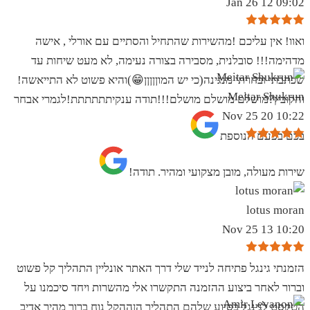
09:02 12 Jan 26
ואוו! אין עליכם !מהשירות שהתחיל והסתיים עם אורלי , אישה
מדהימה!!! סובלנית, מסבירה בצורה נעימה, לא מעט שיחות עד
שכתבתי ובחרתי מנגינה(כי יש המוןןןןן😁)והיא פשוט לא התייאשה!
Meitar Shukrun
והקובץ?מושלם מושלם מושלם!!!תודה ענקיתתתתתת!לגמרי אבחר
10:22 20 Nov 25
בכם בפעם הנוספת
שירות מעולה, מובן מצקועי ומהיר. תודה!
lotus moran
10:20 13 Nov 25
הזמנתי גינגל פתיחה לנייד שלי דרך האתר אונליין התהליך קל פשוט
וברור לאחר ביצוע ההזמנה התקשרו אלי מהשרות ויחד סיכמנו על
הטקסט לגינגל בסיוע שלהם התהליך הןההקל נוח ברור מהיר אדיב