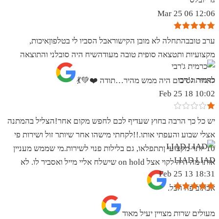
12:06 06 Mar 25
ערב טובבהתחלה לא מובן הקישוראבל הסביו לי בטלפוןאיכות,
מקצועיות ותטצאה סופית טובה מעודהשיח היה סובלני והתוצאה
כרמית ג’רבי
לאחר הסיכום היה ממש מהיר…תודה ❤️💚💃
10:02 18 Feb 25
יש כל כך הרבה בחוץ שעדיף לכם לחפש מקום אחר!הצליל בהמתנה
אצלי שבוע והעפתי אותו.!!לקחתי מישהו אחר שיותר זול ושירות פי
10 יותר מקצועי ןתתפלאו, גם בלילות פנוי לשירות.מי שממש מעניין
LIAD LIAD
אותו מה היה לקוי אצל on hold שישלח אליי מייל ואסביר לו. לא
18:31 13 Feb 25
אכתוב פה הכל.
מעולים שרות מצויין יעיל מאוד