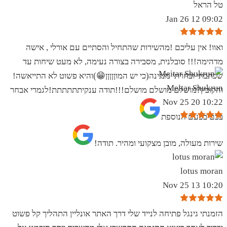
טל הראל
09:02 12 Jan 26
ואוו! אין עליכם !מהשירות שהתחיל והסתיים עם אורלי , אישה
מדהימה!!! סובלנית, מסבירה בצורה נעימה, לא מעט שיחות עד
שכתבתי ובחרתי מנגינה(כי יש המוןןןןן😁)והיא פשוט לא התייאשה!
Meitar Shukrun
והקובץ?מושלם מושלם מושלם!!!תודה ענקיתתתתתת!לגמרי אבחר
10:22 20 Nov 25
בכם בפעם הנוספת
שירות מעולה, מובן מצקועי ומהיר. תודה!
lotus moran
10:20 13 Nov 25
הזמנתי גינגל פתיחה לנייד שלי דרך האתר אונליין התהליך קל פשוט