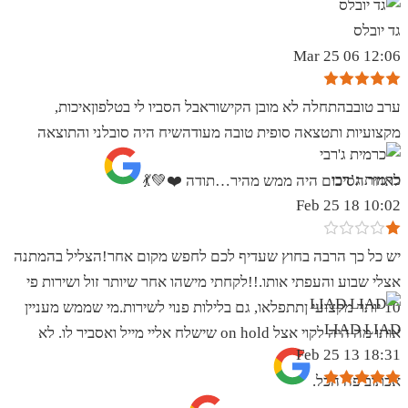
גד יובלס
12:06 06 Mar 25
ערב טובבהתחלה לא מובן הקישוראבל הסביו לי בטלפוןאיכות,
מקצועיות ותטצאה סופית טובה מעודהשיח היה סובלני והתוצאה
כרמית ג’רבי
לאחר הסיכום היה ממש מהיר…תודה ❤️💚💃
10:02 18 Feb 25
יש כל כך הרבה בחוץ שעדיף לכם לחפש מקום אחר!הצליל בהמתנה
אצלי שבוע והעפתי אותו.!!לקחתי מישהו אחר שיותר זול ושירות פי
10 יותר מקצועי ןתתפלאו, גם בלילות פנוי לשירות.מי שממש מעניין
LIAD LIAD
אותו מה היה לקוי אצל on hold שישלח אליי מייל ואסביר לו. לא
18:31 13 Feb 25
אכתוב פה הכל.