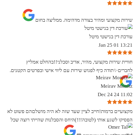
שירות מקצועי ומהיר בצורה מדהימה. ממליצה בחום
עורכת דין בנישטי מיטל
13:21 01 Jan 25
חוויית שירות מקצועי, מהיר, אדיב וסבלני!!בהחלט אמליץ
לחברים✨️תודה כיף לפגוש שירות עם ליווי אישי ובפרטים הקטנים.
Meirav Monitz
11:02 24 Dec 24
מקצועיים ברמות!חייב לציין שעד שזה לא היה מושלםהם פשוט לא
הפסיקו לשגע אותי (לטובה!!!)היחס והסבלנות שהייתי רוצה שכל