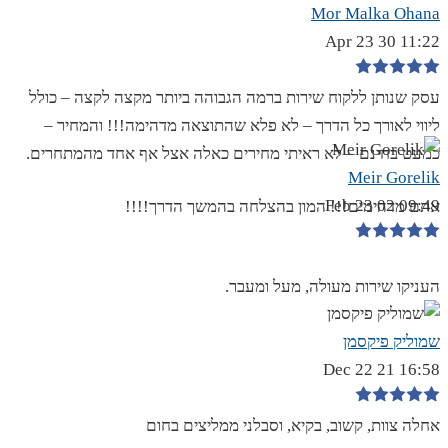
Mor Malka Ohana
11:22 30 Apr 23
עסק שנותן ללקוח שירות ברמה הגבוהה ביותר מקצה לקצה – כולל
ליווי לאורך כל הדרך – לא פלא שהתוצאה מדהימה!!! והמחיר –
כמעט בחינם – לא ראיתי מחירים כאלה אצל אף אחד מהמתחרים.
Meir Gorelik
09:49 02 Feb 23
אתם מדהימים!!! המון בהצלחה בהמשך הדרך!!!!
העניקו שירות מעולה, מעל ומעבר.
שמוליק פיקסמן
16:58 21 Dec 22
אחלה צוות, קשוב, בקיא, וסבלני ממליצים בחום