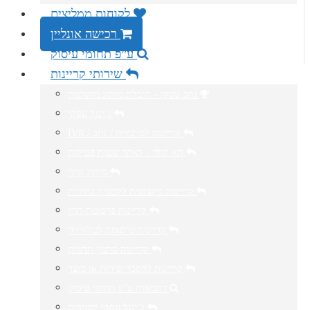
לקוחות ממליצים
רכישה אונליין
ע”פ תחומי עיסוק
שירותי קריינות
נתב עסקי – חיבלת מיתוג מושלמת
ג’ינגל עסקי
IVR / קריינות למרכזייה / נתב
תא קולי – לאחר שעות פעילות
מיתוג קולי
קריינות מקצועית לקמפיין בחירות
קריינות פרסומת רדיו
קריינות פרסומת לטלוויזיה
קריינות סרטון תדמית
קריינות להסבר שירות או מוצר
דוגמאות ע”פ תחומי עיסוק
ג’ינגל עסקי לסניפים