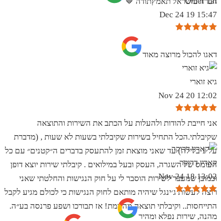
Omer Tal
חברה בישראל תאמץתודה 🤎
15:47 19 Dec 24
‏דאגו להכול מרוצה מאוד
גיא זוארי
12:02 20 Nov 24
אני חייבת להודות ולהעלות על הכתב את השירות והתוצאה
שקיבלתי.הכל התחיל בשירות שקיבלתי בשעות לא שעות , (מדברת
על 1 בלילה) עד שאני מוצאת זמן להתעסק בדברים ה״קטנים״ עם כל
קארין דרוקר
העומס של השגרה, העסק ובעל במילואים . קיבלתי שירות יוצא דופן
13:02 18 Nov 24
וכמובן שמעבר לשירות הוסבר לי על חוק הנגישות והחלטתי שאני
רוצה לעשות ג׳ינגל שיהיה מותאם לחוק הנגישות כי לכולם מגיע לקבל
התייחסות.. וקיבלתי תוצאה מהממת! אז תבורכו ושפע פרנסה בע״ה.
מהנה, שירות נפלא ומהיר