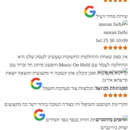
שירות מהיר ויעיל
moran farhi
10:09 30 Jul 25
אין ספק שאחת ההחלטות החשובות שעשינו לעסק שלנו היא
ההחלטה לעבוד עם Music On Hold.חיפשנו מיתוג חד וברור עם
קריינות מקצועית ואכן קיבלנו אוזן קשובה יד מקצועית ותוצאה יוצאת
סייעתא אירגון
13:32 23 Jul 25
דופן.תודה רבה על הכלצוות צור מערכות חשמל
הקריינות הטקסט והטיפול היו בצורה הטובה ביותר יישר כח מקצועים
ואדיבים בתודה יצחק חוויה בכפר כפר חסידים
יצחק בירינבוים