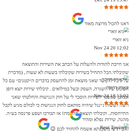
‏דאגו להכול מרוצה מאוד
גיא זוארי
12:02 20 Nov 24
אני חייבת להודות ולהעלות על הכתב את השירות והתוצאה
שקיבלתי.הכל התחיל בשירות שקיבלתי בשעות לא שעות , (מדברת
על 1 בלילה) עד שאני מוצאת זמן להתעסק בדברים ה״קטנים״ עם כל
קארין דרוקר
העומס של השגרה, העסק ובעל במילואים . קיבלתי שירות יוצא דופן
13:02 18 Nov 24
וכמובן שמעבר לשירות הוסבר לי על חוק הנגישות והחלטתי שאני
רוצה לעשות ג׳ינגל שיהיה מותאם לחוק הנגישות כי לכולם מגיע לקבל
התייחסות.. וקיבלתי תוצאה מהממת! אז תבורכו ושפע פרנסה בע״ה.
מהנה, שירות נפלא ומהיר
ואם תרצו משכנתא אשמח להחזיר לכם 😉