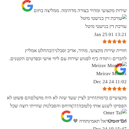
שירות מקצועי ומהיר בצורה מדהימה. ממליצה בחום
עורכת דין בנישטי מיטל
13:21 01 Jan 25
חוויית שירות מקצועי, מהיר, אדיב וסבלני!!בהחלט אמליץ
לחברים✨️תודה כיף לפגוש שירות עם ליווי אישי ובפרטים הקטנים.
Meirav Monitz
11:02 24 Dec 24
מקצועיים ברמות!חייב לציין שעד שזה לא היה מושלםהם פשוט לא
הפסיקו לשגע אותי (לטובה!!!)היחס והסבלנות שהייתי רוצה שכל
Omer Tal
חברה בישראל תאמץתודה 🤎
15:47 19 Dec 24