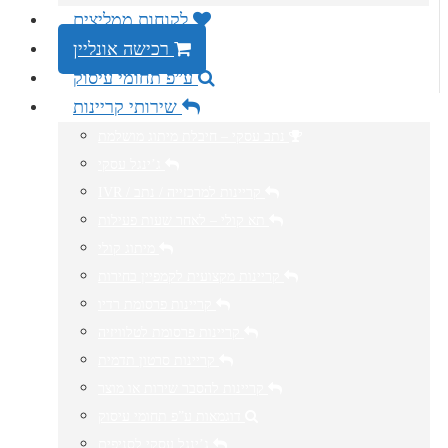
לקוחות ממליצים
רכישה אונליין
ע”פ תחומי עיסוק
שירותי קריינות
נתב עסקי – חיבלת מיתוג מושלמת
ג’ינגל עסקי
IVR / קריינות למרכזייה / נתב
תא קולי – לאחר שעות פעילות
מיתוג קולי
קריינות מקצועית לקמפיין בחירות
קריינות פרסומת רדיו
קריינות פרסומת לטלוויזיה
קריינות סרטון תדמית
קריינות להסבר שירות או מוצר
דוגמאות ע”פ תחומי עיסוק
ג’ינגל עסקי לסניפים