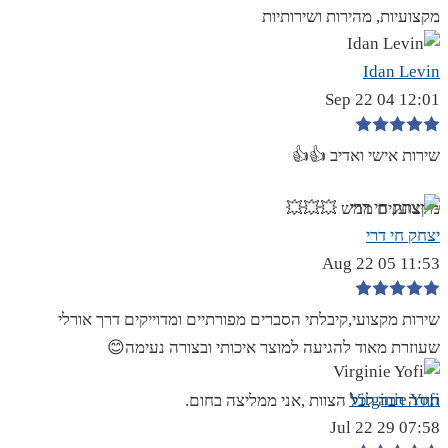
מקצועיות, מהירות ושירותיות
Idan Levin
12:01 04 Sep 22
שירות אישי ואדיב 👍👍
מקצוענים ממש 💥💥💥
יצחק חי דרי
11:53 05 Aug 22
שירות מקצועי,קיבלתי הסברים מפורתיים ומדוייקים דרך אורלי
שעוזרת מאוד להגיעה למוצר איכותי ובצורה נעימה😊
Virginie Yofi
תודה רבה לכל הצוות ,אני ממליצה בחום.
07:58 29 Jul 22