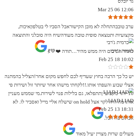
גד יובלס
12:06 06 Mar 25
ערב טובבהתחלה לא מובן הקישוראבל הסביו לי בטלפוןאיכות,
מקצועיות ותטצאה סופית טובה מעודהשיח היה סובלני והתוצאה
כרמית ג’רבי
לאחר הסיכום היה ממש מהיר…תודה ❤️💚💃
10:02 18 Feb 25
יש כל כך הרבה בחוץ שעדיף לכם לחפש מקום אחר!הצליל בהמתנה
אצלי שבוע והעפתי אותו.!!לקחתי מישהו אחר שיותר זול ושירות פי
10 יותר מקצועי ןתתפלאו, גם בלילות פנוי לשירות.מי שממש מעניין
LIAD LIAD
אותו מה היה לקוי אצל on hold שישלח אליי מייל ואסביר לו. לא
18:31 13 Feb 25
אכתוב פה הכל.
מעולים שרות מצויין יעיל מאוד