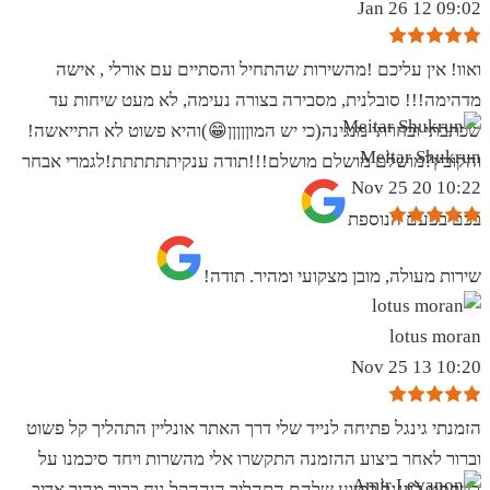
09:02 12 Jan 26
ואוו! אין עליכם !מהשירות שהתחיל והסתיים עם אורלי , אישה
מדהימה!!! סובלנית, מסבירה בצורה נעימה, לא מעט שיחות עד
שכתבתי ובחרתי מנגינה(כי יש המוןןןןן😁)והיא פשוט לא התייאשה!
Meitar Shukrun
והקובץ?מושלם מושלם מושלם!!!תודה ענקיתתתתתת!לגמרי אבחר
10:22 20 Nov 25
בכם בפעם הנוספת
שירות מעולה, מובן מצקועי ומהיר. תודה!
lotus moran
10:20 13 Nov 25
הזמנתי גינגל פתיחה לנייד שלי דרך האתר אונליין התהליך קל פשוט
וברור לאחר ביצוע ההזמנה התקשרו אלי מהשרות ויחד סיכמנו על
הטקסט לגינגל בסיוע שלהם התהליך הןההקל נוח ברור מהיר אדיב