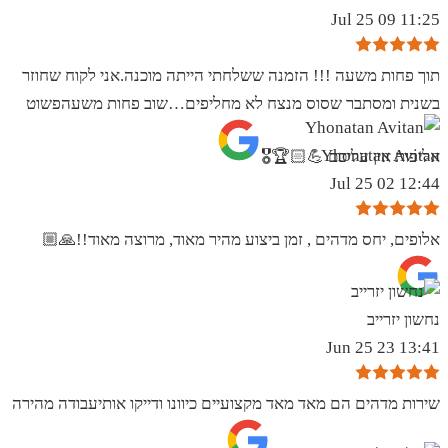
11:25 09 Jul 25
תוך פחות משעה !!! הזמנה ששלחתי הייתה מוכנה.אני לקוח שחוזר
בשנית ומסתבר שסוס מנצח לא מחליפים…שוב פחות משעהפשוט
Yhonatan Avitan
אליפות אין עליכם 💪🏻🏆🎖
12:44 02 Jul 25
אלופים, יחס מדהים , זמן ביצוע מהיר מאוד, מרוצה מאוד!!🙏🏼
נחשון יזרייב
13:41 23 Jun 25
שירות מדהים הם מאד מאד מקצועיים כיוונו ודייקו אותיעבודה מהירה